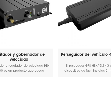
eguidor del vehículo 4G GPS
Cerradura electrónic
alimentada por energí
 rastreador GPS HB-A5M 4G es un
El HB-A1SP es un candado elec
positivo de fácil instalación y bajo
de alta resistencia con energ
to. Diseño compacto, rendimiento
diseñado para brindar una s
table y bajo consumo de energía.
superior a la carga y el segu
cuado para proyectos privados de
activos. Gracias a su pane
automóviles y motocicletas.
integrado de alta eficiencia, g
autonomía prolongada 
funcionamiento sin mantenim
el transporte de larga dista