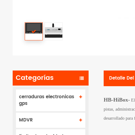
Categorías
Detalle De
cerraduras electronicas
HB-HiBox-
El
gps
pistas, administra
desarrollado para 
MDVR