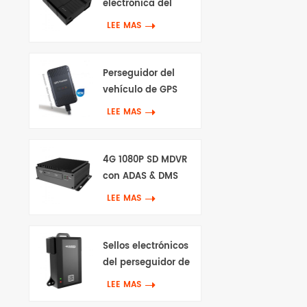
electrónica del
perseguidor de 4G
LEE MAS
Gps
Perseguidor del
vehículo de GPS
impermeable 4G
LEE MAS
4G 1080P SD MDVR
con ADAS & DMS
LEE MAS
Sellos electrónicos
del perseguidor de
GPS 4G
LEE MAS