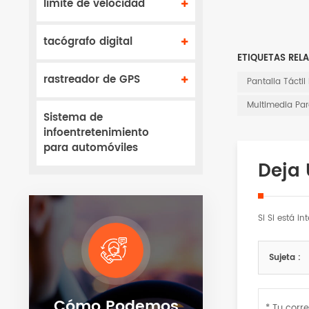
límite de velocidad
tacógrafo digital
ETIQUETAS REL
rastreador de GPS
Pantalla Táctil
Multimedia Pa
Sistema de
infoentretenimiento
para automóviles
Deja
Si Si está i
Sujeta :
Cómo Podemos