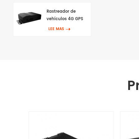
Rastreador de
vehículos 4G GPS
con Canbus & Wifi
LEE MAS
P