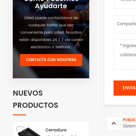
Ayudarte
Usted puede contactarnos de
cualquier forma que sea
conveniente para usted. Nosotros
están disponibles 24 / 7 vía correo
electrónico o teléfono.
CONTACTA CON NOSOTRAS
NUEVOS
PRODUCTOS
PUBLIC
Siste
Cerradura