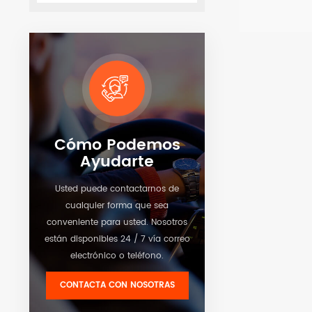
de los activo
transporte. 
Ver detalle
la monitoriz
contenedores
gestión de c
caja.
Cómo Podemos
Ayudarte
Usted puede contactarnos de
cualquier forma que sea
conveniente para usted. Nosotros
están disponibles 24 / 7 vía correo
electrónico o teléfono.
CONTACTA CON NOSOTRAS