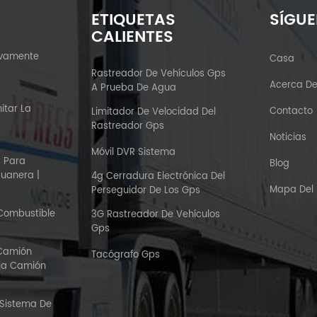
ETIQUETAS
SÍGU
CALIENTES
ivamente
Casa
?
Rastreador De Vehículos Gps
Acerca D
A Prueba De Agua
itar La
Contacto
Limitador De Velocidad Del
Rastreador Gps
Noticias
Móvil DVR Sistema
S Para
Blog
duanera |
4g Cerradura Electrónica Del
Mapa Del S
Perseguidor De Los Gps
 Combustible
3G Rastreador De Vehículos
Gps
 Camión
Tacógrafo Gps
aja Camión
 Sistema De