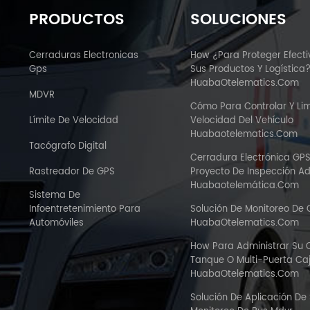
PRODUCTOS
SOLUCIONES
Cerraduras Electronicas
How ¿Para Proteger Efect
Gps
Sus Productos Y Logística
HuabaOtelematics.com
MDVR
Cómo Para Controlar Y Lim
Límite De Velocidad
Velocidad Del Vehículo
Huabaotelematics.com
Tacógrafo Digital
Cerradura Electrónica GP
Rastreador De GPS
Proyecto De Inspección A
Huabaotelemática.com
Sistema De
Infoentretenimiento Para
Solución De Monitoreo De
Automóviles
HuabaOtelematics.com
How Para Administrar Su
Tanque O Multi-Puerta C
HuabaOtelematics.com
Solución De Aplicación De