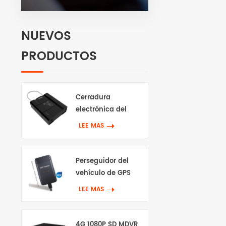
NUEVOS
PRODUCTOS
Cerradura
electrónica del
perseguidor de 4G
LEE MAS
Gps
Perseguidor del
vehículo de GPS
impermeable 4G
LEE MAS
4G 1080P SD MDVR