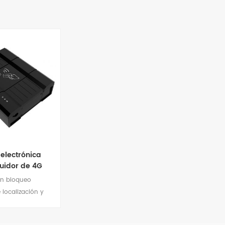
electrónica
uidor de 4G
un bloqueo
e localización y
ento GPS 4G
ar la seguridad