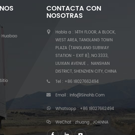
ENOS
CONTACTA CON
NOSOTRAS
Habla a : 14TH FLOOR, A BLOCK,
e Huabao
WEST AREA, TANGLANG TOWN
PLAZA (TANGLANG SUBWAY
STATION - EXIT B), NO.3333,
LIUXIAN AVENUE， NANSHAN
DISTRICT, SHENZHEN CITY, CHINA
itio
Tel :
+86 18027662494
Email :
Info@sinohb.com
Whatsapp :
+86 18027662494
WeChat : zhuang_JOANNA