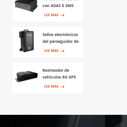
con ADAS & DMS
LEE MAS
Sellos electrónicos
del perseguidor de
GPS 4G
LEE MAS
Rastreador de
vehículos 4G GPS
con Canbus & Wifi
LEE MAS