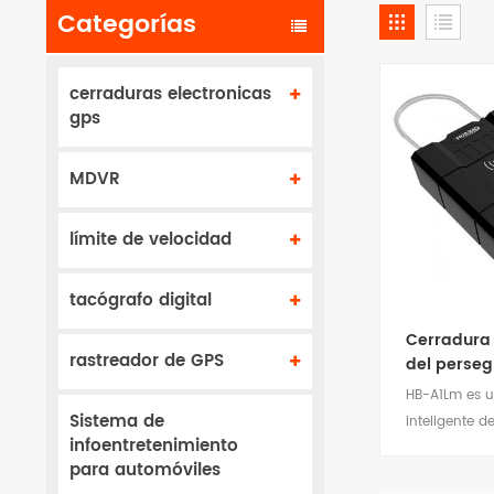
Categorías
cerraduras electronicas
gps
MDVR
límite de velocidad
tacógrafo digital
Cerradura 
rastreador de GPS
del perseg
Gps
HB-A1Lm es 
Sistema de
inteligente d
infoentretenimiento
posicionami
para automóviles
para garantiz