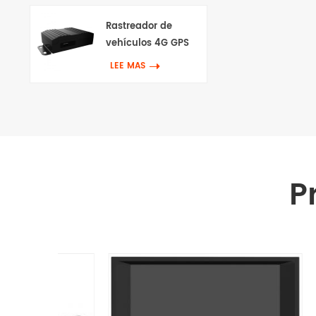
Rastreador de
vehículos 4G GPS
con Canbus & Wifi
LEE MAS
P