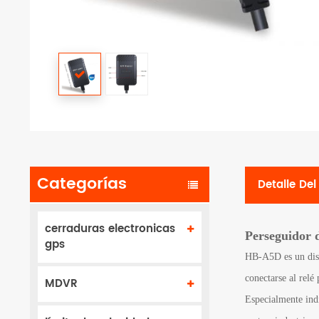
Categorías
Detalle De
cerraduras electronicas
Perseguidor 
gps
HB-A5D es un disp
conectarse al relé
MDVR
Especialmente indi