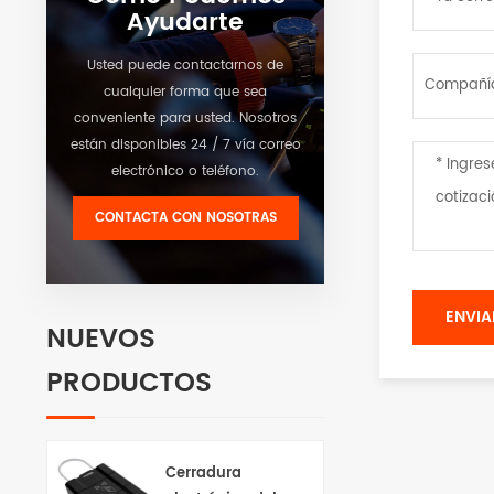
Ayudarte
Usted puede contactarnos de
cualquier forma que sea
conveniente para usted. Nosotros
están disponibles 24 / 7 vía correo
electrónico o teléfono.
CONTACTA CON NOSOTRAS
NUEVOS
PRODUCTOS
Cerradura