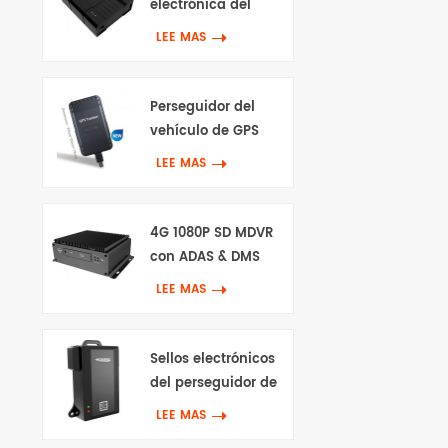
electrónica del
perseguidor de 4G
LEE MAS
Gps
Perseguidor del
vehículo de GPS
impermeable 4G
LEE MAS
4G 1080P SD MDVR
con ADAS & DMS
LEE MAS
Sellos electrónicos
del perseguidor de
GPS 4G
LEE MAS