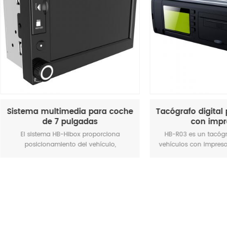
ma multimedia para coche
Tacógrafo digital para ve
de 7 pulgadas
con impresora
sistema HB-Hibox proporciona
HB-R03 es un tacógrafo digita
sicionamiento del vehículo,
vehículos con impresora, integr
ento, monitoreo de video, control
módulo GPS / Comunicació
, reproducción de pistas, gestión
Tacógrafo. El dispositivo tiene f
uctores, navegación, multimedia,
localización / seguimiento en tie
oth, WIFI, entretenimiento y otras
y también tiene función de caja
ones. Es un terminal multimedia
como alarma de exceso de velo
lizado desarrollado para fines de
alarma de fatiga y análisis de d
alación en fábrica de automóviles.
accidentes.