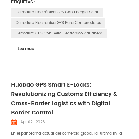
ETIQUETAS :
posicionamiento en tiempo real, alertas de manipulación y
suministro de energía autónomo para proteger contenedores,
Cerradura Electrónica GPS Con Energía Solar
remolques y cargas de alto valor durante el transporte de
Cerradura Electrónica GPS Para Contenedores
larga d...
Cerradura GPS Con Sello Electrónico Aduanero
Lee mas
Huabao GPS Smart E-Locks:
Revolutionizing Customs Efficiency &
Cross-Border Logistics with Digital
Border Control
Apr 02 , 2026
En el panorama actual del comercio global, la "última milla"