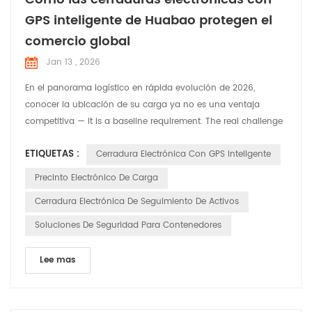
GPS inteligente de Huabao protegen el
comercio global
Jan 13 , 2026
En el panorama logístico en rápida evolución de 2026,
conocer la ubicación de su carga ya no es una ventaja
competitiva — it is a baseline requirement. The real challenge
for **global logistics and smart supply chain** leaders is
ETIQUETAS :
Cerradura Electrónica Con GPS Inteligente
ensuring integrity, accountability, and real-time security from
the moment a container is sealed to the second it reaches its
Precinto Electrónico De Carga
destination. At Huabao , we recognize that e...
Cerradura Electrónica De Seguimiento De Activos
Soluciones De Seguridad Para Contenedores
Lee mas