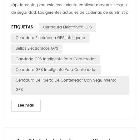
rápidamente, pero este crecimiento conlleva mayores riesgos
de seguridad. Los gerentes actuales de cadenas de suministro
y flotas se enfrentan a un problema creciente: los métodos
ETIQUETAS :
Cerradura Electrónica GPS
tradicionales de seguimiento de flotas ya no son suficientes
para proteger activos de alto valor. Los sistemas estándar de
Cerradura Electrónica GPS Inteligente
gestión de flotas con GPS indican la ubicació...
Sellos Electrónicos GPS
Candado GPS Inteligente Para Contenedor
Cerradura GPS Inteligente Para Contenedor
Cerradura De Puerta De Contenedor Con Seguimiento
GPS
Lee mas