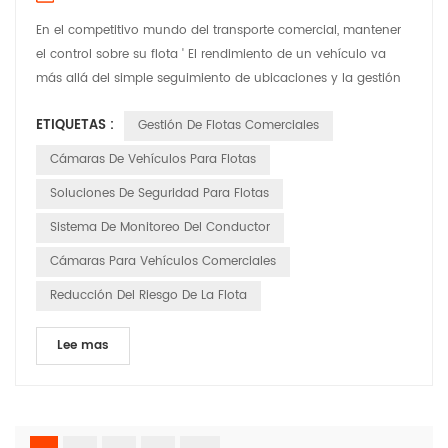
En el competitivo mundo del transporte comercial, mantener
el control sobre su flota ' El rendimiento de un vehículo va
más allá del simple seguimiento de ubicaciones y la gestión
de los costos de combustible. ' Se trata de obtener visibilidad
ETIQUETAS :
Gestión De Flotas Comerciales
real de las operaciones diarias — algo que los
administradores de flotas modernos ya no pueden permitirse
Cámaras De Vehículos Para Flotas
el lujo de pasar por alto. Aquí es donde intervien...
Soluciones De Seguridad Para Flotas
Sistema De Monitoreo Del Conductor
Cámaras Para Vehículos Comerciales
Reducción Del Riesgo De La Flota
Lee mas