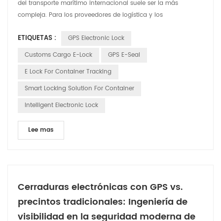
del transporte marítimo internacional suele ser la más
compleja. Para los proveedores de logística y los
comerciantes transfronterizos, el verdadero desafío no reside
ETIQUETAS :
GPS Electronic Lock
solo en el traslado de mercancías, sino en sortear los
obstáculos regulatorios y los riesgos de seguridad que
Customs Cargo E-Lock
GPS E-Seal
conlleva el despacho de aduanas. A medida que las
E Lock For Container Tracking
iniciativas ...
Smart Locking Solution For Container
Intelligent Electronic Lock
Lee mas
Cerraduras electrónicas con GPS vs.
precintos tradicionales: Ingeniería de
visibilidad en la seguridad moderna de