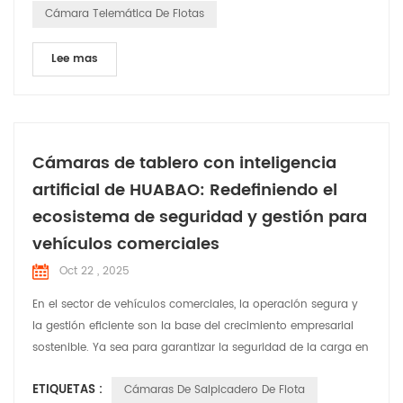
Cámara Telemática De Flotas
Lee mas
Cámaras de tablero con inteligencia
artificial de HUABAO: Redefiniendo el
ecosistema de seguridad y gestión para
vehículos comerciales
Oct 22 , 2025
En el sector de vehículos comerciales, la operación segura y
la gestión eficiente son la base del crecimiento empresarial
sostenible. Ya sea para garantizar la seguridad de la carga en
el transporte de larga distancia, proteger a conductores y
ETIQUETAS :
Cámaras De Salpicadero De Flota
pasajeros en el transporte de pasajeros o mantener los