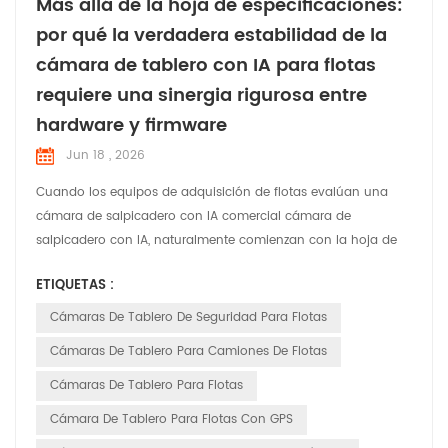
Más allá de la hoja de especificaciones:
por qué la verdadera estabilidad de la
cámara de tablero con IA para flotas
requiere una sinergia rigurosa entre
hardware y firmware
Jun 18 , 2026
Cuando los equipos de adquisición de flotas evalúan una
cámara de salpicadero con IA comercial cámara de
salpicadero con IA, naturalmente comienzan con la hoja de
especificaciones del hardware. La resolución de la cámara, la
ETIQUETAS :
capacidad de procesamiento del chipset y las clasificaciones
físicas de protección contra la entrada de elementos
Cámaras De Tablero De Seguridad Para Flotas
dominan la lista de verificación. Sin embargo, las
Cámaras De Tablero Para Camiones De Flotas
operacione...
Cámaras De Tablero Para Flotas
Cámara De Tablero Para Flotas Con GPS