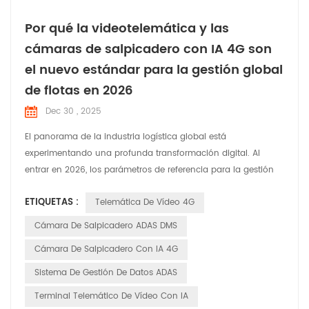
Por qué la videotelemática y las
cámaras de salpicadero con IA 4G son
el nuevo estándar para la gestión global
de flotas en 2026
Dec 30 , 2025
El panorama de la industria logística global está
experimentando una profunda transformación digital. Al
entrar en 2026, los parámetros de referencia para la gestión
de flotas han cambiado radicalmente. Ya no basta con que
ETIQUETAS :
Telemática De Vídeo 4G
los gestores de flotas conozcan la ubicación de un vehículo
mediante GPS; los líderes del mercado actual exigen la
Cámara De Salpicadero ADAS DMS
capacidad de ver y analizar la carretera en tiempo real. Esta ...
Cámara De Salpicadero Con IA 4G
Sistema De Gestión De Datos ADAS
Terminal Telemático De Vídeo Con IA