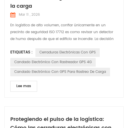
la carga
Mar 11 , 2026
En logística de alto volumen, confiar únicamente en un
precinto de seguridad ISO 17712 es como revisar un detector
de humo después de que el edificio se incendie. La decisión
entre un precinto mecánico y una cerradura GPS con IoT no
ETIQUETAS :
Cerraduras Electrónicas Con GPS
se trata solo de cerrar una puerta. — Es una elección
estratégica entre gestionar una pérdida y prevenirla. Como
Candado Electrónico Con Rastreador GPS 4G
fabricante especializado en Huabao , nosotros ' Hemos ...
Candado Electrónico Con GPS Para Rastreo De Carga
Lee mas
Protegiendo el pulso de la logística:
Cómo las cerraduras electrónicas con