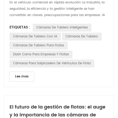
En el vehículo comercial en rápida evolución La industria, la
seguridad, la eficiencia y la gestión inteligente se han
convertido en claves. preocupaciones para las empresas. IA
inteligente Las cámaras de tablero se están volviendo
ETIQUETAS :
Cámaras De Tablero Inteligentes
indispensables asistentes en vehículos comerciales,
brindando soluciones integrales para flotas operaciones. Las
Cámaras De Tablero Con IA
Cámaras De Tablero
cámaras de tablero inteligentes ofrecen una gama de fun...
Cámaras De Tablero Para Flotas
Dash Cams Para Empresas Y Flotas
Cámaras Para Salpicadero De Vehículos De Flota
Lee mas
El futuro de la gestión de flotas: el auge
y la importancia de las cámaras de