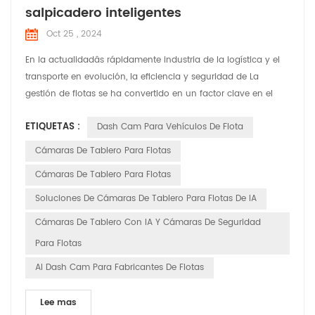
salpicadero inteligentes
Oct 25 , 2024
En la actualidadâs rápidamente industria de la logística y el
transporte en evolución, la eficiencia y seguridad de La
gestión de flotas se ha convertido en un factor clave en el
funcionamiento de una empresaâ. ventaja competitiva. Con
ETIQUETAS :
Dash Cam Para Vehículos De Flota
los avances tecnológicos, las cámaras de tablero inteligentes
tienen transformado de simples herramientas de grabación
Cámaras De Tablero Para Flotas
de video a herramientas inteligentes indispen...
Cámaras De Tablero Para Flotas
Soluciones De Cámaras De Tablero Para Flotas De IA
Cámaras De Tablero Con IA Y Cámaras De Seguridad
Para Flotas
AI Dash Cam Para Fabricantes De Flotas
Lee mas