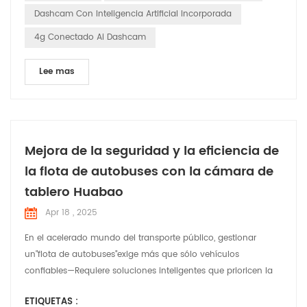
diferencia en varias aplicaciones. Cumplir c...
Dashcam Con Inteligencia Artificial Incorporada
4g Conectado Ai Dashcam
Lee mas
Mejora de la seguridad y la eficiencia de
la flota de autobuses con la cámara de
tablero Huabao
Apr 18 , 2025
En el acelerado mundo del transporte público, gestionar
un"flota de autobuses"exige más que sólo vehículos
confiables—Requiere soluciones inteligentes que prioricen la
seguridad, el cumplimiento normativo y la eficiencia
ETIQUETAS :
operativa."Cámara de tablero Huabao", una tecnología de