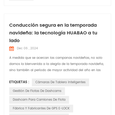
Conducción segura en la temporada
navideña: la tecnología HUABAO a tu
lado
Dec 06 , 2024
A medida que se acercan las campanas navideñas, no solo
damos la bienvenida a la alegría de la temporada navideña,
sino también al período de mayor actividad del año en las
carreteras. En esta época festiva llena de risas y alegría,
ETIQUETAS :
Cámaras De Tablero Inteligentes
HUABAO Technology, un fabricante líder de grabadoras de
conducción y productos GPS elock, se compromete a
Gestión De Flotas De Dashcams
garantizar la seguridad y el placer del viaje de cada conduct...
Dashcam Para Camiones De Flota
Fábrica Y Fabricantes De GPS E-LOCK