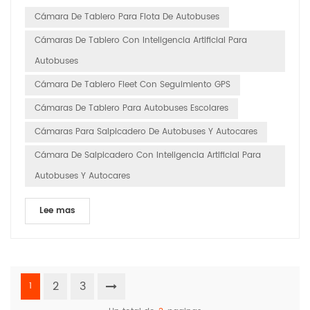
vanguardia"Cámara de tablero para flota de autobuses"
Cámara De Tablero Para Flota De Autobuses
sistema diseñado para revolucionar la forma en que los
Cámaras De Tablero Con Inteligencia Artificial Para
operadores de ...
Autobuses
Cámara De Tablero Fleet Con Seguimiento GPS
Cámaras De Tablero Para Autobuses Escolares
Cámaras Para Salpicadero De Autobuses Y Autocares
Cámara De Salpicadero Con Inteligencia Artificial Para
Autobuses Y Autocares
Lee mas
2
3
1