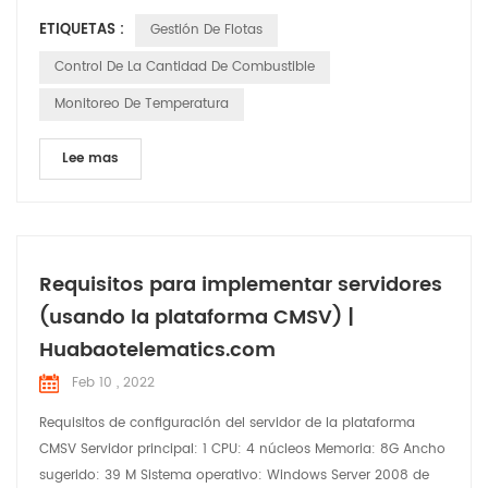
de diagnóstico), gestión del conductor, control del consumo
ETIQUETAS :
Gestión De Flotas
de combustible y gestión de la seguridad y salud de los
vehículos. controladores. Este tipo de servicios de gestión de
Control De La Cantidad De Combustible
flotas tiene multitud de ventajas, desde permite mi...
Monitoreo De Temperatura
Lee mas
Requisitos para implementar servidores
(usando la plataforma CMSV) |
Huabaotelematics.com
Feb 10 , 2022
Requisitos de configuración del servidor de la plataforma
CMSV Servidor principal: 1 CPU: 4 núcleos Memoria: 8G Ancho
sugerido: 39 M Sistema operativo: Windows Server 2008 de