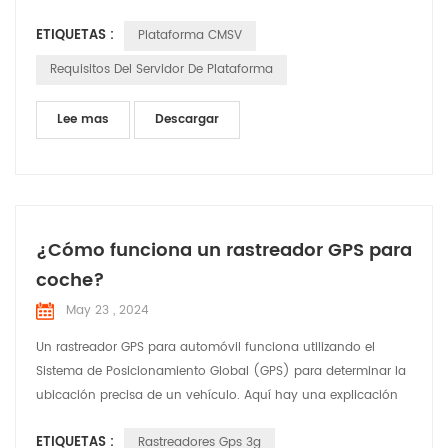
64 bits (o versión superior) Disco del sistema: 200 GB Disco
ETIQUETAS :
Plataforma CMSV
de datos GPS: 206 GB Disco de datos de seguridad activo:
3000 GB Requisitos de configuración y sistema de
Requisitos Del Servidor De Plataforma
implementación del servidor: A, Sistema operativo compatib...
Lee mas
Descargar
¿Cómo funciona un rastreador GPS para
coche?
May 23 , 2024
Un rastreador GPS para automóvil funciona utilizando el
Sistema de Posicionamiento Global (GPS) para determinar la
ubicación precisa de un vehículo. Aquí hay una explicación
detallada de cómo funciona: Satélites GPS: el sistema se basa
ETIQUETAS :
Rastreadores Gps 3g
en una red de satélites que orbitan la Tierra. Estos satélites