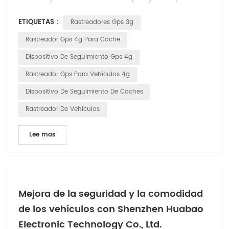
detallada de cómo funciona: Satélites GPS: el sistema se basa
ETIQUETAS :
Rastreadores Gps 3g
en una red de satélites que orbitan la Tierra. Estos satélites
transmiten continuamente señales que incluyen su ubicación
Rastreador Gps 4g Para Coche
y la hora exacta en que se envió la señal....
Dispositivo De Seguimiento Gps 4g
Rastreador Gps Para Vehículos 4g
Dispositivo De Seguimiento De Coches
Rastreador De Vehículos
Lee mas
Mejora de la seguridad y la comodidad
de los vehículos con Shenzhen Huabao
Electronic Technology Co., Ltd.