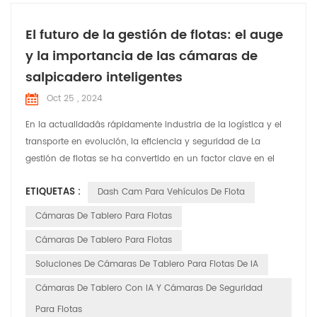
El futuro de la gestión de flotas: el auge
y la importancia de las cámaras de
salpicadero inteligentes
Oct 25 , 2024
En la actualidadâs rápidamente industria de la logística y el
transporte en evolución, la eficiencia y seguridad de La
gestión de flotas se ha convertido en un factor clave en el
funcionamiento de una empresaâ. ventaja competitiva. Con
ETIQUETAS :
Dash Cam Para Vehículos De Flota
los avances tecnológicos, las cámaras de tablero inteligentes
tienen transformado de simples herramientas de grabación
Cámaras De Tablero Para Flotas
de video a herramientas inteligentes indispen...
Cámaras De Tablero Para Flotas
Soluciones De Cámaras De Tablero Para Flotas De IA
Cámaras De Tablero Con IA Y Cámaras De Seguridad
Para Flotas