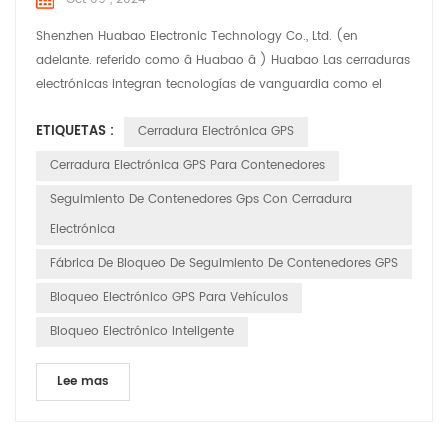
Shenzhen Huabao Electronic Technology Co., Ltd. (en
adelante. referido como â Huabao â ) Huabao Las cerraduras
electrónicas integran tecnologías de vanguardia como el
Internet de Cosas (IoT), big data y computación en la nube,
ETIQUETAS :
Cerradura Electrónica GPS
que ofrece seguridad integral soluciones para la industria
logística. Productos destacados: 1. Seguimiento y monitoreo
Cerradura Electrónica GPS Para Contenedores
en tiempo real: las cerraduras electrónicas HUABAO per...
Seguimiento De Contenedores Gps Con Cerradura
Electrónica
Fábrica De Bloqueo De Seguimiento De Contenedores GPS
Bloqueo Electrónico GPS Para Vehículos
Bloqueo Electrónico Inteligente
Lee mas