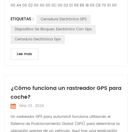
00 A4 00 02 00 00 00 0C 00 02 01 58 B9 1B 06 CB 70 61 00
46 00 00 00 59 21 09 22 16 37 58 01 04 00 00 00 01 03 02 00
ETIQUETAS :
Cerradura Electrónica GPS
00 25 04 00 00 00 01 30 01 11 31 01 10 E3 01 00 D5 1B 02 20 02
60 43 23 27 95 93 78 61 60 00 12 20 00 00 12 34 27 95 93 78
Dispositivo De Bloqueo Electrónico Con Gps
61 58 00 12 86 7E Cabecera de masaje 7E 02 00 ...
Cerradura Electrónica Gps
Lee mas
¿Cómo funciona un rastreador GPS para
coche?
May 23 , 2024
Un rastreador GPS para automóvil funciona utilizando el
Sistema de Posicionamiento Global (GPS) para determinar la
ubicación precisa de un vehículo. Aquí hay una explicación