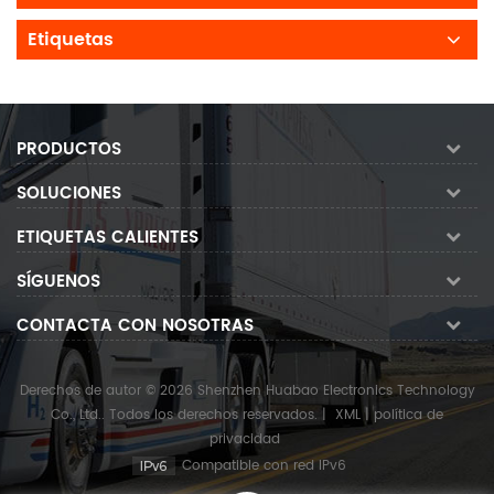
Etiquetas
PRODUCTOS
SOLUCIONES
ETIQUETAS CALIENTES
SÍGUENOS
CONTACTA CON NOSOTRAS
Derechos de autor © 2026 Shenzhen Huabao Electronics Technology
Co., Ltd.. Todos los derechos reservados.
|
XML
|
política de
privacidad
Compatible con red IPv6