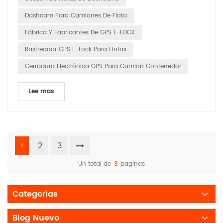
garantizar la seguridad y el placer del viaje de cada conduct...
Dashcam Para Camiones De Flota
Fábrica Y Fabricantes De GPS E-LOCK
Rastreador GPS E-Lock Para Flotas
Cerradura Electrónica GPS Para Camión Contenedor
Lee mas
2
3
1
Un total de
3
paginas
Categorías
Blog Nuevo