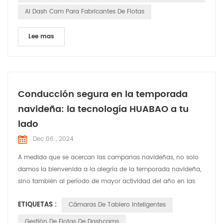
AI Dash Cam Para Fabricantes De Flotas
Lee mas
Conducción segura en la temporada
navideña: la tecnología HUABAO a tu
lado
Dec 06 , 2024
A medida que se acercan las campanas navideñas, no solo
damos la bienvenida a la alegría de la temporada navideña,
sino también al período de mayor actividad del año en las
carreteras. En esta época festiva llena de risas y alegría,
ETIQUETAS :
Cámaras De Tablero Inteligentes
HUABAO Technology, un fabricante líder de grabadoras de
conducción y productos GPS elock, se compromete a
Gestión De Flotas De Dashcams