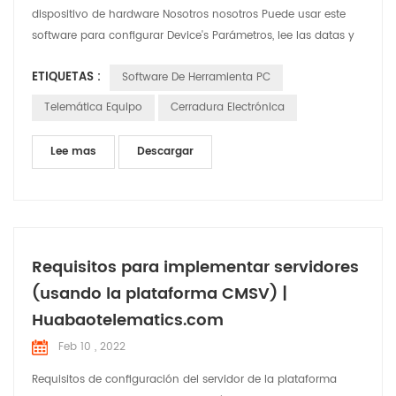
dispositivo de hardware Nosotros nosotros Puede usar este
software para configurar Device's Parámetros, lee las datas y
cheque Situaciones. Nosotros nosotros Utilizará este artículo
ETIQUETAS :
Software De Herramienta PC
para breves introducir las funciones y el uso del software
Telemática Equipo
Cerradura Electrónica
Lee mas
Descargar
Requisitos para implementar servidores
(usando la plataforma CMSV) |
Huabaotelematics.com
Feb 10 , 2022
Requisitos de configuración del servidor de la plataforma