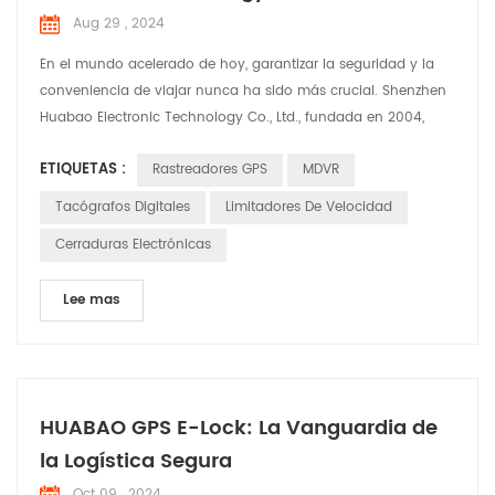
Aug 29 , 2024
En el mundo acelerado de hoy, garantizar la seguridad y la
conveniencia de viajar nunca ha sido más crucial. Shenzhen
Huabao Electronic Technology Co., Ltd., fundada en 2004,
está a la vanguardia de esta misión. Con un sólido equipo de
ETIQUETAS :
Rastreadores GPS
MDVR
más de 350 empleados, incluidos 100 ingenieros dedicados a
I+D, Huabao ha superado continuamente los límites de la
Tacógrafos Digitales
Limitadores De Velocidad
innovación en la industria de la electrónica auto...
Cerraduras Electrónicas
Lee mas
HUABAO GPS E-Lock: La Vanguardia de
la Logística Segura
Oct 09 , 2024