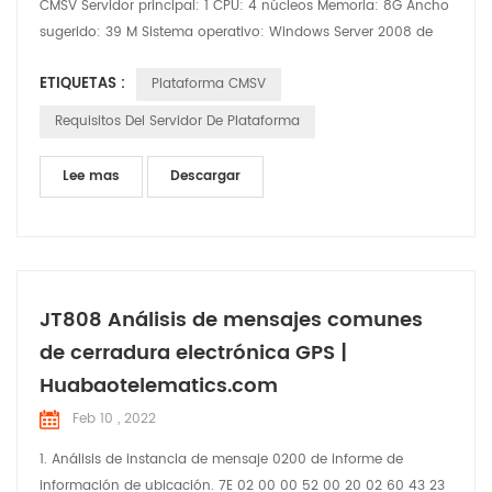
CMSV Servidor principal: 1 CPU: 4 núcleos Memoria: 8G Ancho
sugerido: 39 M Sistema operativo: Windows Server 2008 de
64 bits (o versión superior) Disco del sistema: 200 GB Disco
ETIQUETAS :
Plataforma CMSV
de datos GPS: 206 GB Disco de datos de seguridad activo:
3000 GB Requisitos de configuración y sistema de
Requisitos Del Servidor De Plataforma
implementación del servidor: A, Sistema operativo compatib...
Lee mas
Descargar
JT808 Análisis de mensajes comunes
de cerradura electrónica GPS |
Huabaotelematics.com
Feb 10 , 2022
1. Análisis de instancia de mensaje 0200 de informe de
información de ubicación. 7E 02 00 00 52 00 20 02 60 43 23