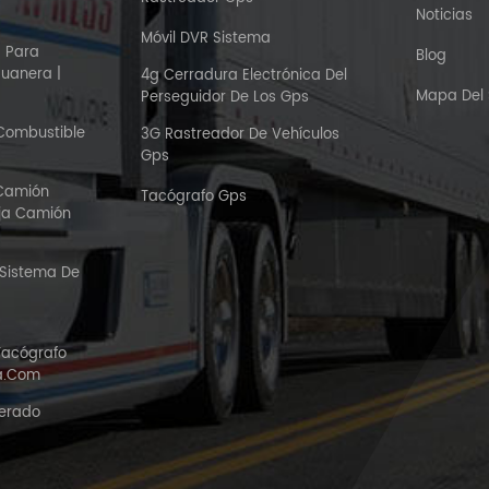
Noticias
Móvil DVR Sistema
S Para
Blog
duanera |
4g Cerradura Electrónica Del
Mapa Del S
Perseguidor De Los Gps
 Combustible
3G Rastreador De Vehículos
Gps
 Camión
Tacógrafo Gps
aja Camión
 Sistema De
Tacógrafo
ca.com
gerado