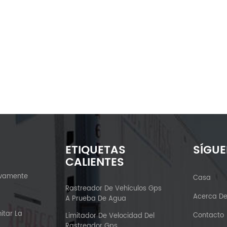
ETIQUETAS
SÍGU
CALIENTES
ivamente
Casa
?
Rastreador De Vehículos Gps
Acerca D
A Prueba De Agua
itar La
Contacto
Limitador De Velocidad Del
Rastreador Gps