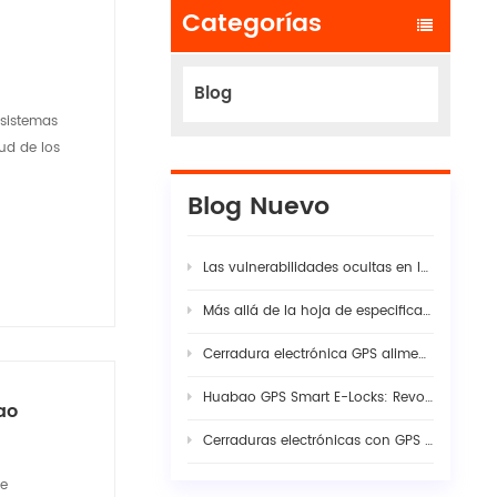
Categorías
Blog
 sistemas
ud de los
Blog Nuevo
Las vulnerabilidades ocultas en las cadenas modernas de suministro logístico
Más allá de la hoja de especificaciones: por qué la verdadera estabilidad de la cámara de tablero con IA para flotas requiere una sinergia rigurosa entre hardware y firmware
Cerradura electrónica GPS alimentada por energía solar: La guía completa para la seguridad inteligente de la carga en 2026
Huabao GPS Smart E-Locks: Revolutionizing Customs Efficiency & Cross-Border Logistics with Digital Border Control
ao
Cerraduras electrónicas con GPS vs. precintos tradicionales: Ingeniería de visibilidad en la seguridad moderna de la carga
le