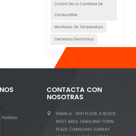
Control De La Cantidad De
Combustible
Monitoreo De Temperatura
Cerradura Electrónica
ENOS
CONTACTA CON
NOSOTRAS
Habla a : 14TH FLOOR, A BLOCK,
e Huabao
WEST AREA, TANGLANG TOWN
PLAZA (TANGLANG SUBWAY