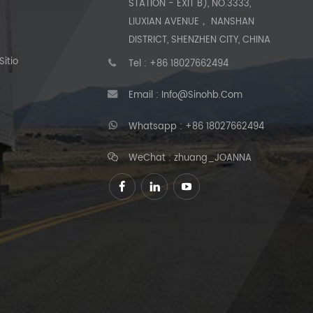
STATION - EXIT B), NO.3333,
LIUXIAN AVENUE， NANSHAN
DISTRICT, SHENZHEN CITY, CHINA
itio
Tel :
+86 18027662494
Email :
Info@sinohb.com
Whatsapp :
+86 18027662494
WeChat : zhuang_JOANNA