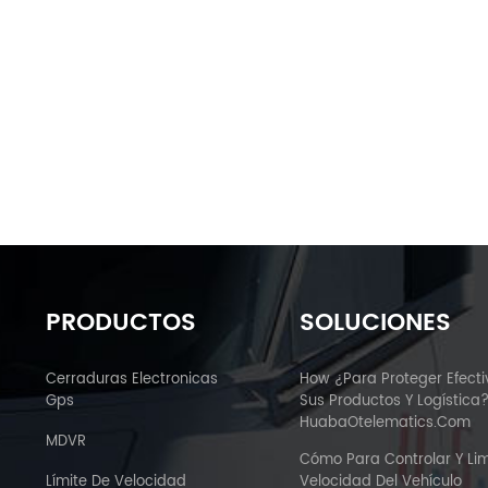
PRODUCTOS
SOLUCIONES
Cerraduras Electronicas
How ¿Para Proteger Efect
Gps
Sus Productos Y Logística
HuabaOtelematics.com
MDVR
Cómo Para Controlar Y Lim
Límite De Velocidad
Velocidad Del Vehículo