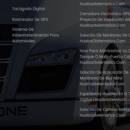
Huabaotelematics.com
Tacógrafo Digital
Cerradura Electrónica GP
Rastreador De GPS
Proyecto De Inspección A
Huabaotelemática.com
Sistema De
Infoentretenimiento Para
Solución De Monitoreo De
Automóviles
HuabaOtelematics.com
How Para Administrar Su
Tanque O Multi-Puerta C
HuabaOtelematics.com
Solución De Aplicación De
Monitoreo De Bus Mdvr
Huabaotelematics.com
Experiencia Huabao En El 
Digital | Huabaotelemáti
Solución De Camión Refri
Huabaotelematics.com