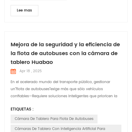
Lee mas
Mejora de la seguridad y la eficiencia de
la flota de autobuses con la cámara de
tablero Huabao
Apr 18 , 2025
En el acelerado mundo del transporte público, gestionar
un"flota de autobuses"exige más que sólo vehículos
confiables—Requiere soluciones inteligentes que prioricen la
seguridad, el cumplimiento normativo y la eficiencia
ETIQUETAS :
operativa."Cámara de tablero Huabao", una tecnología de
vanguardia"Cámara de tablero para flota de autobuses"
Cámara De Tablero Para Flota De Autobuses
sistema diseñado para revolucionar la forma en que los
Cámaras De Tablero Con Inteligencia Artificial Para
operadores de ...