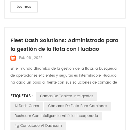
Lee mas
Fleet Dash Solutions: Administrada para
la gestión de la flota con Huabao
Feb 06 , 2025
En el mundo dinámico de la gestión de la flota, la búsqueda
de operaciones eficientes y seguras es interminable. Huabao
ha dado un paso al frente con sus soluciones de cámara de
Dash Fleet Dash , diseñadas para abordar las necesidades y
ETIQUETAS :
Camas De Tablero Inteligentes
desafíos específicos que enfrentan los gerentes de flota. Deje
que â s explore cómo estas soluciones están marcando la
AI Dash Cams
Cámaras De Flota Para Camiones
diferencia en varias aplicaciones. Cumplir c...
Dashcam Con Inteligencia Artificial Incorporada
4g Conectado Ai Dashcam