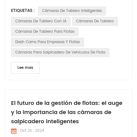
inteligente Las cámaras de tablero se están volviendo
ETIQUETAS :
Cámaras De Tablero Inteligentes
indispensables asistentes en vehículos comerciales,
brindando soluciones integrales para flotas operaciones. Las
Cámaras De Tablero Con IA
Cámaras De Tablero
cámaras de tablero inteligentes ofrecen una gama de fun...
Cámaras De Tablero Para Flotas
Dash Cams Para Empresas Y Flotas
Cámaras Para Salpicadero De Vehículos De Flota
Lee mas
El futuro de la gestión de flotas: el auge
y la importancia de las cámaras de
salpicadero inteligentes
Oct 25 , 2024