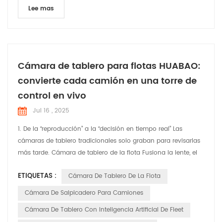
Lee mas
Cámara de tablero para flotas HUABAO:
convierte cada camión en una torre de
control en vivo
Jul 16 , 2025
1. De la “reproducción” a la “decisión en tiempo real” Las
cámaras de tablero tradicionales solo graban para revisarlas
más tarde. Cámara de tablero de la flota Fusiona la lente, el
posicionamiento, las alertas de IA y la gestión de la nube en
ETIQUETAS :
Cámara De Tablero De La Flota
una única señal de "cabina en vivo". Los despachadores
viajan en el asiento del copiloto desde la oficina; los
Cámara De Salpicadero Para Camiones
conductores reciben alertas instantáneas en l...
Cámara De Tablero Con Inteligencia Artificial De Fleet