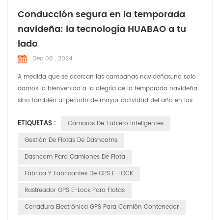
Conducción segura en la temporada
navideña: la tecnología HUABAO a tu
lado
Dec 06 , 2024
A medida que se acercan las campanas navideñas, no solo
damos la bienvenida a la alegría de la temporada navideña,
sino también al período de mayor actividad del año en las
carreteras. En esta época festiva llena de risas y alegría,
ETIQUETAS :
Cámaras De Tablero Inteligentes
HUABAO Technology, un fabricante líder de grabadoras de
conducción y productos GPS elock, se compromete a
Gestión De Flotas De Dashcams
garantizar la seguridad y el placer del viaje de cada conduct...
Dashcam Para Camiones De Flota
Fábrica Y Fabricantes De GPS E-LOCK
Rastreador GPS E-Lock Para Flotas
Cerradura Electrónica GPS Para Camión Contenedor