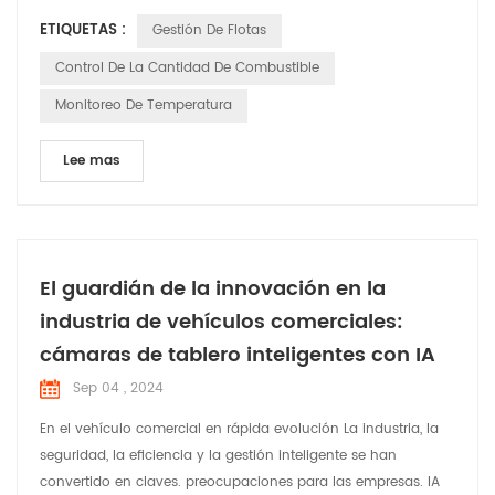
de diagnóstico), gestión del conductor, control del consumo
ETIQUETAS :
Gestión De Flotas
de combustible y gestión de la seguridad y salud de los
vehículos. controladores. Este tipo de servicios de gestión de
Control De La Cantidad De Combustible
flotas tiene multitud de ventajas, desde permite mi...
Monitoreo De Temperatura
Lee mas
El guardián de la innovación en la
industria de vehículos comerciales:
cámaras de tablero inteligentes con IA
Sep 04 , 2024
En el vehículo comercial en rápida evolución La industria, la
seguridad, la eficiencia y la gestión inteligente se han
convertido en claves. preocupaciones para las empresas. IA