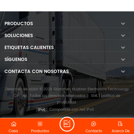
PRODUCTOS
SOLUCIONES
ETIQUETAS CALIENTES
SÍGUENOS
CONTACTA CON NOSOTRAS
Derechos de autor © 2026 Shenzhen Huabao Electronics Technology
Co., Ltd.. Todos los derechos reservados.
|
XML
|
política de
privacidad
Compatible con red IPv6
Casa
Productos
Contacto
Acerca De