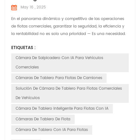
May 16 , 2025
En el panorama dinámico y competitivo de las operaciones
de flotas comerciales, garantizar la seguridad, la eficiencia y
la rentabilidad no es solo una prioridad — Es una necesidad.
En HuaBao Telematics, comprendemos los desafíos únicos
ETIQUETAS :
que enfrentan los administradores y operadores de flotas. Por
eso, hemos desarrollado cámaras de tablero con IA de
Cámara De Salpicadero Con IA Para Vehículos
vanguardia, diseñadas para revolucionar la gesti...
Comerciales
Cámaras De Tablero Para Flotas De Camiones
Solución De Cámara De Tablero Para Flotas Comerciales
De Vehículos
Cámara De Tablero Inteligente Para Flotas Con IA
Cámaras De Tablero De Flota
Cámara De Tablero Con IA Para Flotas