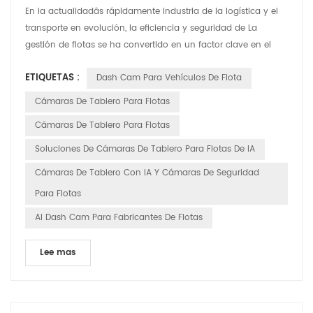
En la actualidadâs rápidamente industria de la logística y el
transporte en evolución, la eficiencia y seguridad de La
gestión de flotas se ha convertido en un factor clave en el
funcionamiento de una empresaâ. ventaja competitiva. Con
ETIQUETAS :
Dash Cam Para Vehículos De Flota
los avances tecnológicos, las cámaras de tablero inteligentes
tienen transformado de simples herramientas de grabación
Cámaras De Tablero Para Flotas
de video a herramientas inteligentes indispen...
Cámaras De Tablero Para Flotas
Soluciones De Cámaras De Tablero Para Flotas De IA
Cámaras De Tablero Con IA Y Cámaras De Seguridad
Para Flotas
AI Dash Cam Para Fabricantes De Flotas
Lee mas