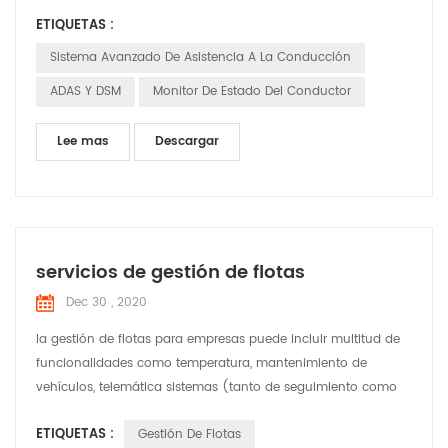
conducción, minimizando así el riesgo de sufrir un accidente
ETIQUETAS :
de tráfico o colisión con otros vehículos. DSM (Controlador
estado Monitor) es un Antifatiga sistema de conducción
Sistema Avanzado De Asistencia A La Conducción
seguridad Conductor se puede confirmar el estado de
ADAS Y DSM
Monitor De Estado Del Conductor
conducció...
Lee mas
Descargar
servicios de gestión de flotas
Dec 30 , 2020
la gestión de flotas para empresas puede incluir multitud de
funcionalidades como temperatura, mantenimiento de
vehículos, telemática sistemas (tanto de seguimiento como
de diagnóstico), gestión del conductor, control del consumo
ETIQUETAS :
Gestión De Flotas
de combustible y gestión de la seguridad y salud de los