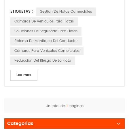
de los costos de combustible. ' Se trata de obtener visibilidad
ETIQUETAS :
Gestión De Flotas Comerciales
real de las operaciones diarias — algo que los
administradores de flotas modernos ya no pueden permitirse
Cámaras De Vehículos Para Flotas
el lujo de pasar por alto. Aquí es donde intervien...
Soluciones De Seguridad Para Flotas
Sistema De Monitoreo Del Conductor
Cámaras Para Vehículos Comerciales
Reducción Del Riesgo De La Flota
Lee mas
Un total de
1
paginas
Categorías