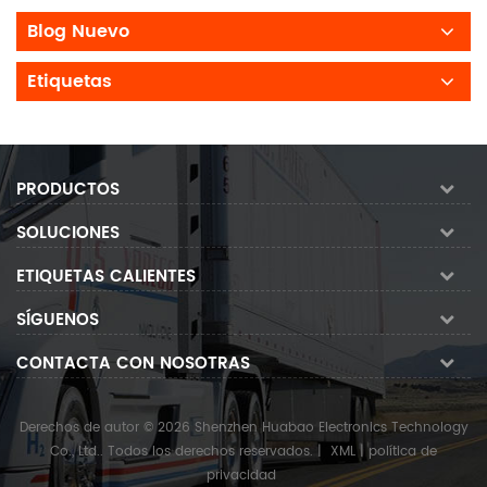
Blog Nuevo
Etiquetas
PRODUCTOS
SOLUCIONES
ETIQUETAS CALIENTES
SÍGUENOS
CONTACTA CON NOSOTRAS
Derechos de autor © 2026 Shenzhen Huabao Electronics Technology
Co., Ltd.. Todos los derechos reservados.
|
XML
|
política de
privacidad