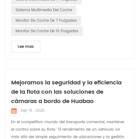
infoentretenimiento tienen una interfaz de usuario que
Sistema Multimedia Del Coche
generalmente se mu...
Monitor De Coche De 7 Pulgadas
Monitor De Coche De 10 Pulgadas
Lee mas
Mejoramos la seguridad y la eficiencia
de la flota con las soluciones de
cámaras a bordo de Huabao
Sep 19 , 2025
En el competitivo mundo del transporte comercial, mantener
el control sobre su flota ' El rendimiento de un vehículo va
más allá del simple seguimiento de ubicaciones y la gestión