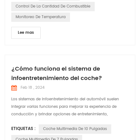
vehículos. controladores. Este tipo de servicios de gestión de
Control De La Cantidad De Combustible
flotas tiene multitud de ventajas, desde permite mi...
Monitoreo De Temperatura
Lee mas
¿Cómo funciona el sistema de
infoentretenimiento del coche?
Feb 18 , 2024
Los sistemas de infoentretenimiento del automóvil suelen
integrar varias funciones para mejorar la experiencia de
conducción y brindar opciones de entretenimiento,
navegación y conectividad al conductor y a los pasajeros. A
ETIQUETAS :
Coche Multimedia De 10 Pulgadas
continuación se ofrece una descripción general de cómo
funcionan: Interfaz de usuario: los sistemas de
Coche Multimedia De 7 Pulgadas