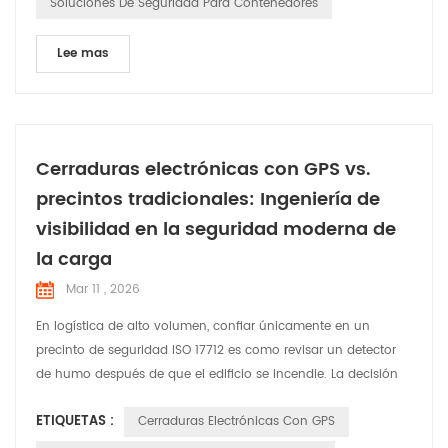
Soluciones De Seguridad Para Contenedores
Lee mas
Cerraduras electrónicas con GPS vs.
precintos tradicionales: Ingeniería de
visibilidad en la seguridad moderna de
la carga
Mar 11 , 2026
En logística de alto volumen, confiar únicamente en un
precinto de seguridad ISO 17712 es como revisar un detector
de humo después de que el edificio se incendie. La decisión
entre un precinto mecánico y una cerradura GPS con IoT no
ETIQUETAS :
Cerraduras Electrónicas Con GPS
se trata solo de cerrar una puerta. — Es una elección
estratégica entre gestionar una pérdida y prevenirla. Como