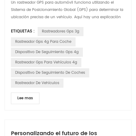
Un rastreador GPS para automóvil funciona utilizando el
Sistema de Posicionamiento Global (GPS) para determinar la
ubicación precisa de un vehículo. Aquí hay una explicación
detallada de cómo funciona: Satélites GPS: el sistema se basa
ETIQUETAS :
Rastreadores Gps 3g
en una red de satélites que orbitan la Tierra. Estos satélites
transmiten continuamente señales que incluyen su ubicación
Rastreador Gps 4g Para Coche
y la hora exacta en que se envió la señal....
Dispositivo De Seguimiento Gps 4g
Rastreador Gps Para Vehículos 4g
Dispositivo De Seguimiento De Coches
Rastreador De Vehículos
Lee mas
Personalizando el futuro de los