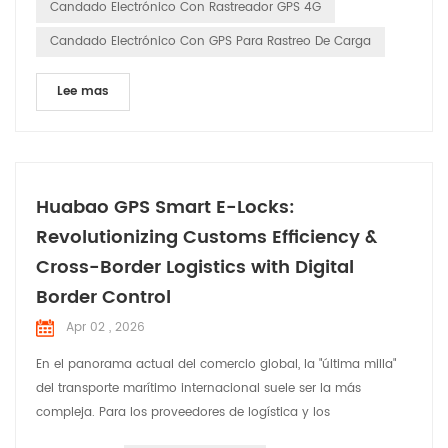
Candado Electrónico Con Rastreador GPS 4G
fabricante especializado en Huabao , nosotros ' Hemos ...
Candado Electrónico Con GPS Para Rastreo De Carga
Lee mas
Huabao GPS Smart E-Locks:
Revolutionizing Customs Efficiency &
Cross-Border Logistics with Digital
Border Control
Apr 02 , 2026
En el panorama actual del comercio global, la "última milla"
del transporte marítimo internacional suele ser la más
compleja. Para los proveedores de logística y los
comerciantes transfronterizos, el verdadero desafío no reside