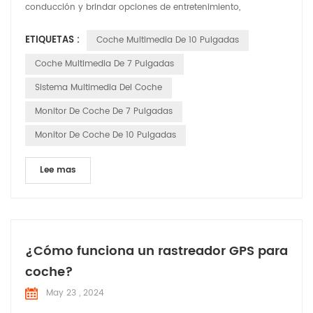
conducción y brindar opciones de entretenimiento,
navegación y conectividad al conductor y a los pasajeros. A
ETIQUETAS :
Coche Multimedia De 10 Pulgadas
continuación se ofrece una descripción general de cómo
funcionan: Interfaz de usuario: los sistemas de
Coche Multimedia De 7 Pulgadas
infoentretenimiento tienen una interfaz de usuario que
Sistema Multimedia Del Coche
generalmente se mu...
Monitor De Coche De 7 Pulgadas
Monitor De Coche De 10 Pulgadas
Lee mas
¿Cómo funciona un rastreador GPS para
coche?
May 23 , 2024