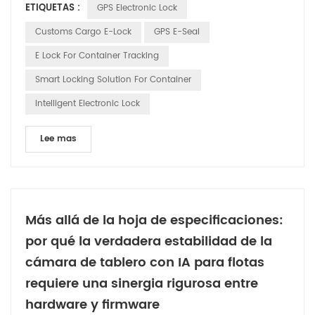
ETIQUETAS :
GPS Electronic Lock
solo en el traslado de mercancías, sino en sortear los
obstáculos regulatorios y los riesgos de seguridad que
Customs Cargo E-Lock
GPS E-Seal
conlleva el despacho de aduanas. A medida que las
E Lock For Container Tracking
iniciativas ...
Smart Locking Solution For Container
Intelligent Electronic Lock
Lee mas
Más allá de la hoja de especificaciones:
por qué la verdadera estabilidad de la
cámara de tablero con IA para flotas
requiere una sinergia rigurosa entre
hardware y firmware