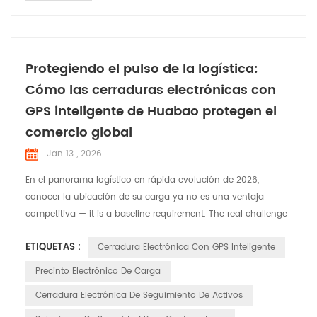
Protegiendo el pulso de la logística:
Cómo las cerraduras electrónicas con
GPS inteligente de Huabao protegen el
comercio global
Jan 13 , 2026
En el panorama logístico en rápida evolución de 2026,
conocer la ubicación de su carga ya no es una ventaja
competitiva — it is a baseline requirement. The real challenge
for **global logistics and smart supply chain** leaders is
ETIQUETAS :
Cerradura Electrónica Con GPS Inteligente
ensuring integrity, accountability, and real-time security from
the moment a container is sealed to the second it reaches its
Precinto Electrónico De Carga
destination. At Huabao , we recognize that e...
Cerradura Electrónica De Seguimiento De Activos