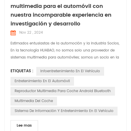
multimedia para el automóvil con
nuestra incomparable experiencia en
investigación y desarrollo
Nov 22 , 2024
Estimados entusiastas de la automoción y la industria Socios,
En la tecnología HUABAO, no somos solo una proveedor de
sistemas multimedia para automóviles; somos un socio en la
revolución del experiencia de conducción. Hoy estamos
ETIQUETAS :
Infoentretenimiento En El Vehículo
encantados de compartir nuestro compromiso con
innovación y personalización, asegurando que cada vehículo
Entretenimiento En El Automóvil
en la carretera sea equipado con un sistema multimedia que
Reproductor Multimedia Para Coche Android Bluetooth
no s...
Multimedia Del Coche
Sistema De Información Y Entretenimiento En El Vehículo
Lee mas