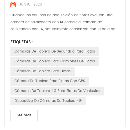
Jun 18 , 2026
Cuando los equipos de adquisición de flotas evalúan una
cámara de salpicadero con IA comercial cámara de
salpicadero con IA, naturalmente comienzan con la hoja de
especificaciones del hardware. La resolución de la cámara, la
ETIQUETAS :
capacidad de procesamiento del chipset y las clasificaciones
físicas de protección contra la entrada de elementos
Cámaras De Tablero De Seguridad Para Flotas
dominan la lista de verificación. Sin embargo, las
Cámaras De Tablero Para Camiones De Flotas
operacione...
Cámaras De Tablero Para Flotas
Cámara De Tablero Para Flotas Con GPS
Cámaras De Tablero 4G Para Flotas De Vehículos
Dispositivo De Cámaras De Tablero 4G
Lee mas