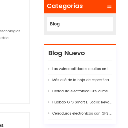
Categorías
Blog
 tecnologías
stria
Blog Nuevo
Las vulnerabilidades ocultas en las cadenas modernas de suministro logístico
Más allá de la hoja de especificaciones: por qué la verdadera estabilidad de la cámara de tablero con IA para flotas requiere una sinergia rigurosa entre hardware y firmware
Cerradura electrónica GPS alimentada por energía solar: La guía completa para la seguridad inteligente de la carga en 2026
Huabao GPS Smart E-Locks: Revolutionizing Customs Efficiency & Cross-Border Logistics with Digital Border Control
Cerraduras electrónicas con GPS vs. precintos tradicionales: Ingeniería de visibilidad en la seguridad moderna de la carga
es