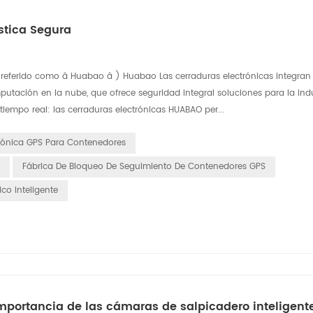
stica Segura
 referido como â Huabao â ) Huabao Las cerraduras electrónicas integran
utación en la nube, que ofrece seguridad integral soluciones para la indu
tiempo real: las cerraduras electrónicas HUABAO per...
trónica GPS Para Contenedores
Fábrica De Bloqueo De Seguimiento De Contenedores GPS
co Inteligente
a importancia de las cámaras de salpicadero inteligent