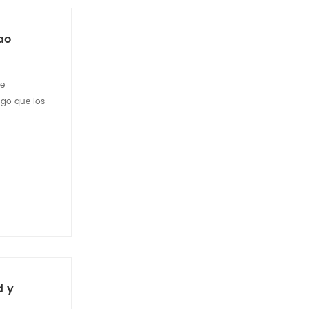
ao
le
lgo que los
d y