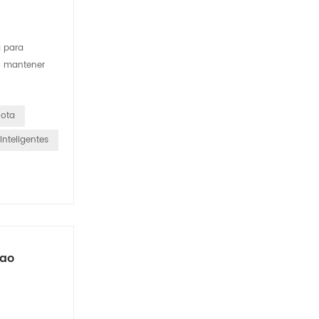
a para
 o mantener
lota
nteligentes
bao