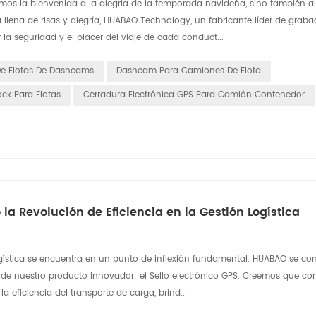
s la bienvenida a la alegría de la temporada navideña, sino también al
a llena de risas y alegría, HUABAO Technology, un fabricante líder de grab
a seguridad y el placer del viaje de cada conduct...
De Flotas De Dashcams
Dashcam Para Camiones De Flota
ck Para Flotas
Cerradura Electrónica GPS Para Camión Contenedor
la Revolución de Eficiencia en la Gestión Logística
ogística se encuentra en un punto de inflexión fundamental. HUABAO se c
és de nuestro producto innovador: el Sello electrónico GPS. Creemos que co
 eficiencia del transporte de carga, brind...