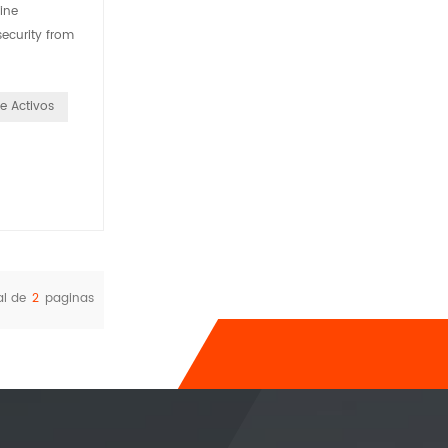
ine
security from
e Activos
al de
2
paginas