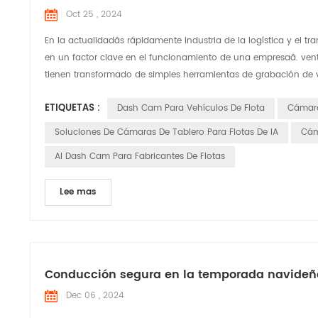
Oct 25 , 2024
En la actualidadâs rápidamente industria de la logística y el tr
en un factor clave en el funcionamiento de una empresaâ. venta
tienen transformado de simples herramientas de grabación de vi
ETIQUETAS :
Dash Cam Para Vehículos De Flota
Cámara
Soluciones De Cámaras De Tablero Para Flotas De IA
Cám
AI Dash Cam Para Fabricantes De Flotas
Lee mas
Conducción segura en la temporada navideña
Dec 06 , 2024