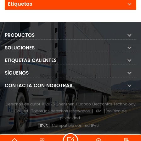
Etiquetas
PRODUCTOS
SOLUCIONES
ETIQUETAS CALIENTES
SÍGUENOS
CONTACTA CON NOSOTRAS
Derechos de autor © 2026 Shenzhen Huabao Electronics Technology
Co., Ltd.. Todos los derechos reservados.
|
XML
|
política de
privacidad
Compatible con red IPv6