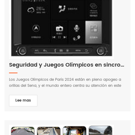
deseo un próspero Año del Caballo!
Seguridad y Juegos Olímpicos en sincronía: nuestros productos de seguridad electrónica para automoción
Los Juegos Olímpicos de París 2024 están en pleno apogeo a
orillas del Sena, y el mundo entero centra su atención en este
gran evento. Los productos de seguridad electrónica para
automóviles de nuestra empresa ofrecen protección para la
Lee mas
conducción segura con tecnología de vanguardia y espíritu
innovador. Nuestro concepto de producto se alinea con el
objetivo olímpico de "excelencia, amistad y respeto" y se
compromete a mejorar la seguridad vial y a brindar protección
integral a conductores y pasajeros. En este apasionante año
olímpico, nuestros productos le ayudarán a viajar con