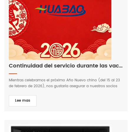
Continuidad del servicio durante las vacaciones del Año Nuevo Chino 2026
Mientras celebramos el próximo Año Nuevo chino (del 15 al 23
de febrero de 2026), nos gustaría asegurar a nuestros socios
globales que Huabao sigue comprometido a apoyar su
negocio. Aunque nuestra sede central celebrará el feriado,
Lee mas
nuestros equipos de soporte en línea y servicio técnico
permanecerán disponibles para garantizar que sus consultas se
atiendan con prontitud. Si tiene alguna pregunta sobre el
producto o necesita asistencia técnica, no dude en
contactarnos a través de nuestros canales habituales. ¡Te