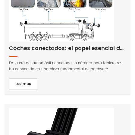
seguridad. Visite nuestro sitio web oficial para obtener más
información. www.huabaotelematics.com
Coches conectados: el papel esencial de la Dashcam
En la era del automóvil conectado, la cámara para tablero se
ha convertido en una pieza fundamental de hardware
inteligente, que sirve como una interfaz crucial de recopilación y
percepción de datos entre la Internet de los vehículos y la
Lee mas
Internet de las cosas más amplia. Más que un simple
dispositivo de grabación, la moderna cámara para salpicadero
está integrada con tecnología de conectividad de vanguardia.
Junto con algoritmos de aprendizaje automático, las cámaras
para tablero ahora pueden ofrecer funciones inteligentes de
asistencia a la conducción, como planificación de rutas y
advertencias de colisión, revolucionando la experiencia de
conducción. Más allá de mejorar las experiencias de