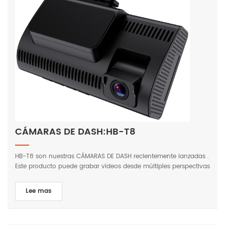
conducción personal, las dashcams también sirven como
puente entre el automóvil conectado e Internet en general,
abriendo una gran cantidad de oportunidades para los
fabricantes de automóviles, los proveedores de datos y otras
partes interesadas de la industria. A medida que las
innovaciones tecnológicas y los casos de uso sigan
evolucionando en el espacio del automóvil conectado, el papel
de la cámara para salpicadero será cada vez más
fundamental. Estén atentos a más novedades interesantes en
este campo que avanza rápidamente.
CÁMARAS DE DASH:HB-T8
HB-T8 son nuestras CÁMARAS DE DASH recientemente lanzadas .
Este producto puede grabar vídeos desde múltiples perspectivas
y escenas durante la conducción del vehículo e incorporar
función visual de IA. Soporta operaciones simultáneas de ADAS
Lee mas
y DMS. Puede analizar la advertencia de carretera delante del
vehículo y del conductor, estado dentro del vehículo y emitir
recordatorios de advertencia oportunos para garantizar la