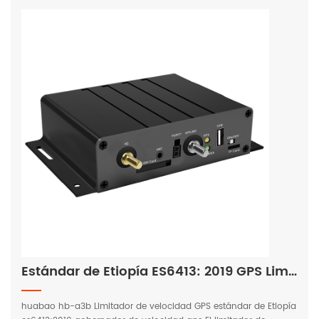
seguridad en la conducción y prevenir peligros potenciales.
Estándar de Etiopía ES6413: 2019 GPS Limitador de velocidad GPS | huabaotelemática.com
huabao hb-a3b Limitador de velocidad GPS estándar de Etiopía