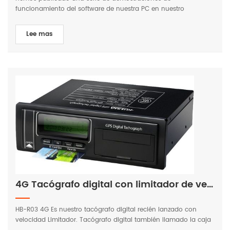
funcionamiento del software de nuestra PC en nuestro
youtube.relacionados con los dispositivos: procedimiento de
actualización, configuración de parámetros, verificación de
Lee mas
datos, etc., puede aprender y comprender cómo usar nuestros
dispositivos a través de videos relacionados.Al mismo tiempo,
explicamos los pasos de operación relevantes uno por uno. Si
desea obtener un video de demostración de cualquier
operación relacionada con nuestros dispositivos, bienvenido a
contactarnos y consultarnos. principal dispositivo aplicable:
hb-a1q( Sellos electrónicos del rastreador gps 4g), hb-a1lm(
Cerradura electrónica del perseguidor de gps 4g), hb-a1l
(cerradura electrónica esclava)
4G Tacógrafo digital con limitador de velocidad lanzado HuabaOtelematics.com
HB-R03 4G Es nuestro tacógrafo digital recién lanzado con
velocidad Limitador. Tacógrafo digital también llamado la caja