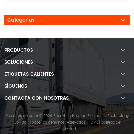
Categorías
PRODUCTOS
SOLUCIONES
ETIQUETAS CALIENTES
SÍGUENOS
CONTACTA CON NOSOTRAS
Derechos de autor © 2026 Shenzhen Huabao Electronics Technology
Co., Ltd.. Todos los derechos reservados.
|
XML
|
política de
privacidad