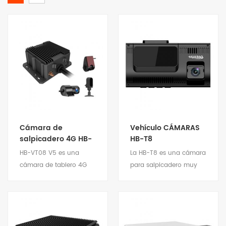
Cámara de
Vehículo CÁMARAS
salpicadero 4G HB-
HB-T8
VT08
HB-VT08 V5 es una
La HB-T8 es una cámara
cámara de tablero 4G
para salpicadero muy
con muchas funciones
inteligente con
diseñada para la
seguimiento por GPS y
industria de
un algoritmo ADAS.
videovigilancia de
Hasta 4 canales de
Ver detalles
Ver detalles
automóviles.
entrada de video captan