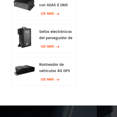
con ADAS & DMS
LEE MAS
Sellos electrónicos
del perseguidor de
GPS 4G
LEE MAS
Rastreador de
vehículos 4G GPS
con Canbus & Wifi
LEE MAS