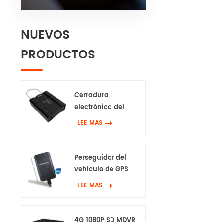
NUEVOS
PRODUCTOS
Cerradura
electrónica del
perseguidor de 4G
LEE MAS
Gps
Perseguidor del
vehículo de GPS
impermeable 4G
LEE MAS
4G 1080P SD MDVR