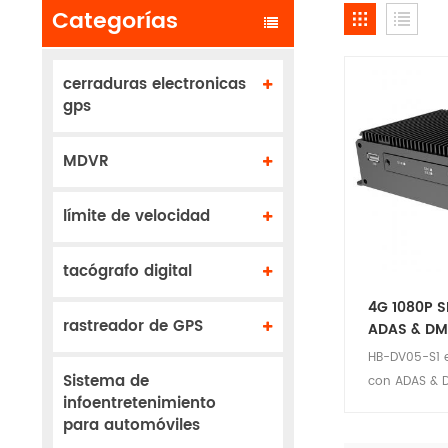
Categorías
cerraduras electronicas
gps
MDVR
límite de velocidad
tacógrafo digital
4G 1080P 
rastreador de GPS
ADAS & D
HB-DV05-S1 
Sistema de
con ADAS & D
infoentretenimiento
funciones: GP
para automóviles
ADAS y Antifa