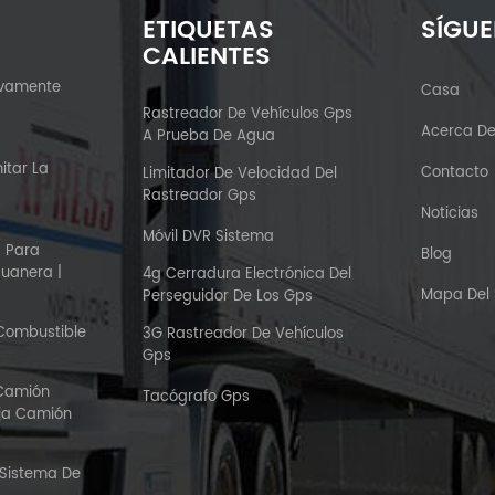
ETIQUETAS
SÍGU
CALIENTES
ivamente
Casa
?
Rastreador De Vehículos Gps
Acerca D
A Prueba De Agua
itar La
Contacto
Limitador De Velocidad Del
Rastreador Gps
Noticias
Móvil DVR Sistema
S Para
Blog
duanera |
4g Cerradura Electrónica Del
Mapa Del S
Perseguidor De Los Gps
 Combustible
3G Rastreador De Vehículos
Gps
 Camión
Tacógrafo Gps
aja Camión
 Sistema De