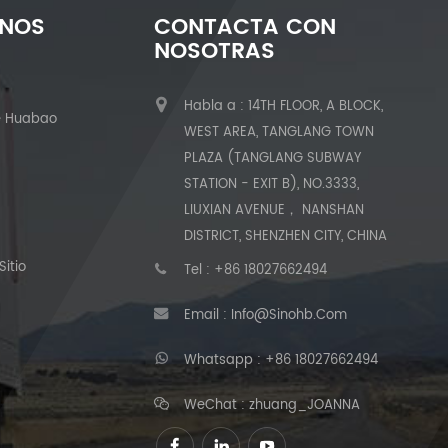
ENOS
CONTACTA CON
NOSOTRAS
Habla a : 14TH FLOOR, A BLOCK,
e Huabao
WEST AREA, TANGLANG TOWN
PLAZA (TANGLANG SUBWAY
STATION - EXIT B), NO.3333,
LIUXIAN AVENUE， NANSHAN
DISTRICT, SHENZHEN CITY, CHINA
itio
Tel :
+86 18027662494
Email :
Info@sinohb.com
Whatsapp :
+86 18027662494
WeChat : zhuang_JOANNA