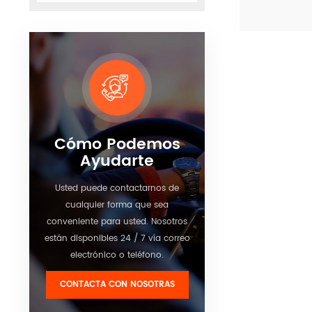
tecnología d
descompresi
Ver detalle
H.264 y utili
profesional a
enfriamiento 
uso del dispo
Cómo Podemos
Ayudarte
Usted puede contactarnos de
cualquier forma que sea
conveniente para usted. Nosotros
están disponibles 24 / 7 vía correo
electrónico o teléfono.
CONTACTA CON NOSOTRAS