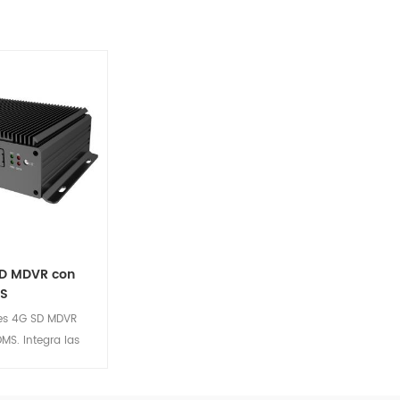
SD MDVR con
MS
es 4G SD MDVR
MS. Integra las
S, Grabar video,
tiga. Adopta la