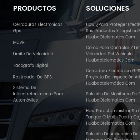
PRODUCTOS
SOLUCIONES
Cerraduras Electronicas
How ¿Para Proteger Efect
Gps
Sus Productos Y Logística
HuabaOtelematics.com
MDVR
Cómo Para Controlar Y Lim
Límite De Velocidad
Velocidad Del Vehículo
Huabaotelematics.com
Tacógrafo Digital
Cerradura Electrónica GP
Rastreador De GPS
Proyecto De Inspección A
Huabaotelemática.com
Sistema De
Infoentretenimiento Para
Solución De Monitoreo De
Automóviles
HuabaOtelematics.com
How Para Administrar Su
Tanque O Multi-Puerta C
HuabaOtelematics.com
Solución De Aplicación De