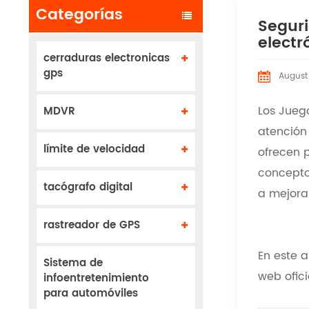
Categorías
Seguri
elect
cerraduras electronicas
gps
August
Los Jueg
MDVR
atención
límite de velocidad
ofrecen 
concepto
tacógrafo digital
a mejorar
rastreador de GPS
En este a
Sistema de
web ofic
infoentretenimiento
para automóviles