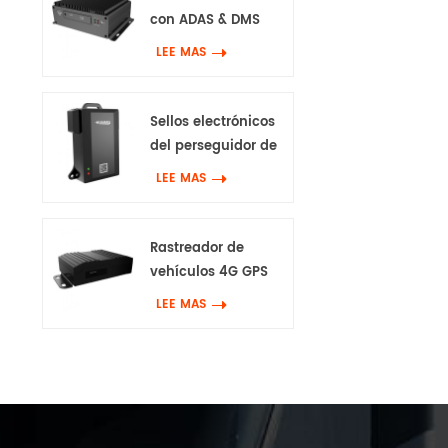
con ADAS & DMS
LEE MAS
Sellos electrónicos
del perseguidor de
GPS 4G
LEE MAS
Rastreador de
vehículos 4G GPS
con Canbus & Wifi
LEE MAS