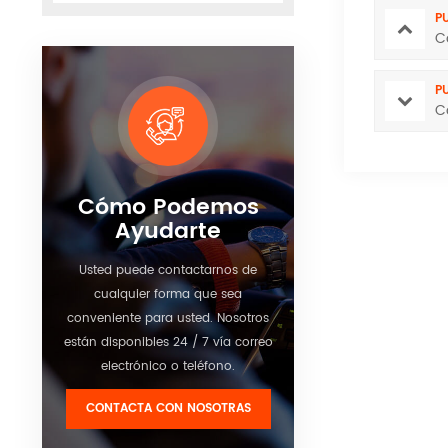
P
C
P
C
Cómo Podemos
Ayudarte
Usted puede contactarnos de
cualquier forma que sea
conveniente para usted. Nosotros
están disponibles 24 / 7 vía correo
electrónico o teléfono.
CONTACTA CON NOSOTRAS