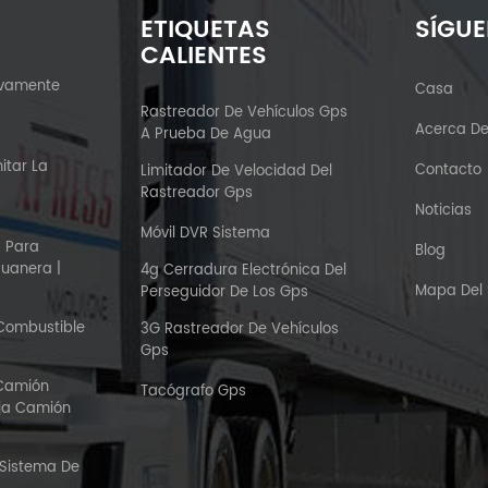
ETIQUETAS
SÍGU
CALIENTES
ivamente
Casa
?
Rastreador De Vehículos Gps
Acerca D
A Prueba De Agua
itar La
Contacto
Limitador De Velocidad Del
Rastreador Gps
Noticias
Móvil DVR Sistema
S Para
Blog
duanera |
4g Cerradura Electrónica Del
Mapa Del S
Perseguidor De Los Gps
 Combustible
3G Rastreador De Vehículos
Gps
 Camión
Tacógrafo Gps
aja Camión
 Sistema De