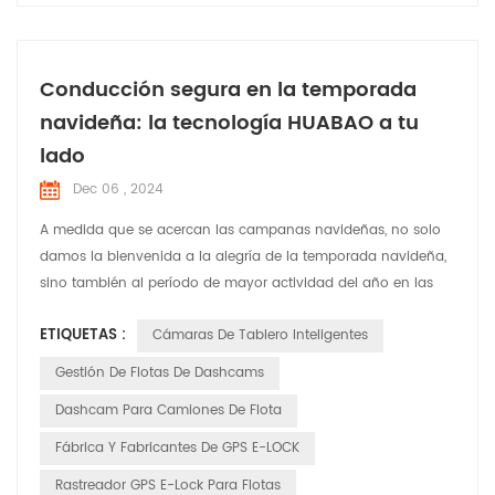
Conducción segura en la temporada
navideña: la tecnología HUABAO a tu
lado
Dec 06 , 2024
A medida que se acercan las campanas navideñas, no solo
damos la bienvenida a la alegría de la temporada navideña,
sino también al período de mayor actividad del año en las
carreteras. En esta época festiva llena de risas y alegría,
ETIQUETAS :
Cámaras De Tablero Inteligentes
HUABAO Technology, un fabricante líder de grabadoras de
conducción y productos GPS elock, se compromete a
Gestión De Flotas De Dashcams
garantizar la seguridad y el placer del viaje de cada conduct...
Dashcam Para Camiones De Flota
Fábrica Y Fabricantes De GPS E-LOCK
Rastreador GPS E-Lock Para Flotas