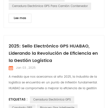
Cerradura Electrónica GPS Para Camión Contenedor
Lee mas
2025: Sello Electrónico GPS HUABAO,
Liderando la Revolución de Eficiencia en
la Gestión Logística
Jan 03 , 2025
A medida que nos acercamos al año 2025, la industria de la
logística se encuentra en un punto de inflexión fundamental.
HUABAO se compromete a mejorar la eficiencia de la gestión
de carga en tránsito a través de nuestro producto innovador:
ETIQUETAS :
Cerradura Electrónica GPS
el Sello electrónico GPS. Creemos que con soluciones
inteligentes podemos mejorar significativamente la seguridad
Candado GPS
Bloqueo Gps Inteligente