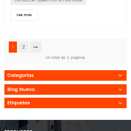
Cámara De Tablero Con IA Para Flotas
Lee mas
2
1
Un total de
2
paginas
Categorías
Blog Nuevo
Etiquetas