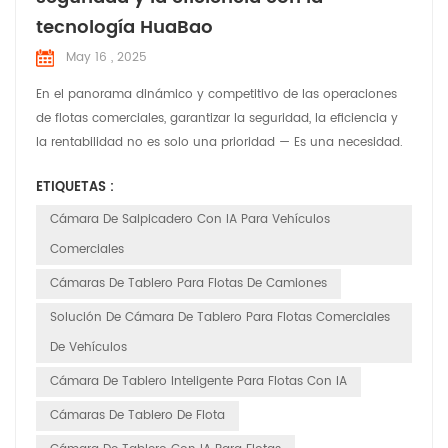
tecnología HuaBao
May 16 , 2025
En el panorama dinámico y competitivo de las operaciones
de flotas comerciales, garantizar la seguridad, la eficiencia y
la rentabilidad no es solo una prioridad — Es una necesidad.
En HuaBao Telematics, comprendemos los desafíos únicos
ETIQUETAS :
que enfrentan los administradores y operadores de flotas. Por
eso, hemos desarrollado cámaras de tablero con IA de
Cámara De Salpicadero Con IA Para Vehículos
vanguardia, diseñadas para revolucionar la gesti...
Comerciales
Cámaras De Tablero Para Flotas De Camiones
Solución De Cámara De Tablero Para Flotas Comerciales
De Vehículos
Cámara De Tablero Inteligente Para Flotas Con IA
Cámaras De Tablero De Flota