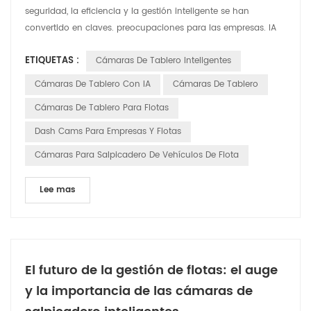
seguridad, la eficiencia y la gestión inteligente se han
convertido en claves. preocupaciones para las empresas. IA
inteligente Las cámaras de tablero se están volviendo
ETIQUETAS :
Cámaras De Tablero Inteligentes
indispensables asistentes en vehículos comerciales,
brindando soluciones integrales para flotas operaciones. Las
Cámaras De Tablero Con IA
Cámaras De Tablero
cámaras de tablero inteligentes ofrecen una gama de fun...
Cámaras De Tablero Para Flotas
Dash Cams Para Empresas Y Flotas
Cámaras Para Salpicadero De Vehículos De Flota
Lee mas
El futuro de la gestión de flotas: el auge
y la importancia de las cámaras de