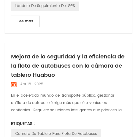
Lándalo De Seguimiento Del GPS
Lee mas
Mejora de la seguridad y la eficiencia de
la flota de autobuses con la cámara de
tablero Huabao
Apr 18 , 2025
En el acelerado mundo del transporte público, gestionar
un"flota de autobuses"exige más que sólo vehículos
confiables—Requiere soluciones inteligentes que prioricen la
seguridad, el cumplimiento normativo y la eficiencia
ETIQUETAS :
operativa."Cámara de tablero Huabao", una tecnología de
vanguardia"Cámara de tablero para flota de autobuses"
Cámara De Tablero Para Flota De Autobuses