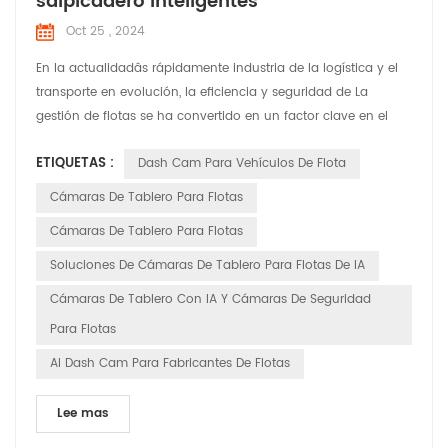
salpicadero inteligentes
Oct 25 , 2024
En la actualidadâs rápidamente industria de la logística y el
transporte en evolución, la eficiencia y seguridad de La
gestión de flotas se ha convertido en un factor clave en el
funcionamiento de una empresaâ. ventaja competitiva. Con
ETIQUETAS :
Dash Cam Para Vehículos De Flota
los avances tecnológicos, las cámaras de tablero inteligentes
tienen transformado de simples herramientas de grabación
Cámaras De Tablero Para Flotas
de video a herramientas inteligentes indispen...
Cámaras De Tablero Para Flotas
Soluciones De Cámaras De Tablero Para Flotas De IA
Cámaras De Tablero Con IA Y Cámaras De Seguridad
Para Flotas
AI Dash Cam Para Fabricantes De Flotas
Lee mas