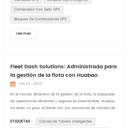
y la eficiencia del transporte de carga, brind...
Contenedor Con Sello GPS
Bloqueo De Contenedores GPS
Lee mas
Fleet Dash Solutions: Administrada para
la gestión de la flota con Huabao
Feb 06 , 2025
En el mundo dinámico de la gestión de la flota, la búsqueda
de operaciones eficientes y seguras es interminable. Huabao
ha dado un paso al frente con sus soluciones de cámara de
Dash Fleet Dash , diseñadas para abordar las necesidades y
ETIQUETAS :
Camas De Tablero Inteligentes
desafíos específicos que enfrentan los gerentes de flota. Deje