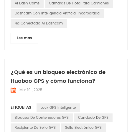
que â s explore cómo estas soluciones están marcando la
AI Dash Cams
Cámaras De Flota Para Camiones
diferencia en varias aplicaciones. Cumplir c...
Dashcam Con Inteligencia Artificial Incorporada
4g Conectado Ai Dashcam
Lee mas
¿Qué es un bloqueo electrónico de
Huabao GPS y cómo funciona?
Mar 19 , 2025
ETIQUETAS :
Lock GPS Inteligente
Bloqueo De Contenedores GPS
Candado De GPS
Recipiente De Sello GPS
Sello Electrónico GPS