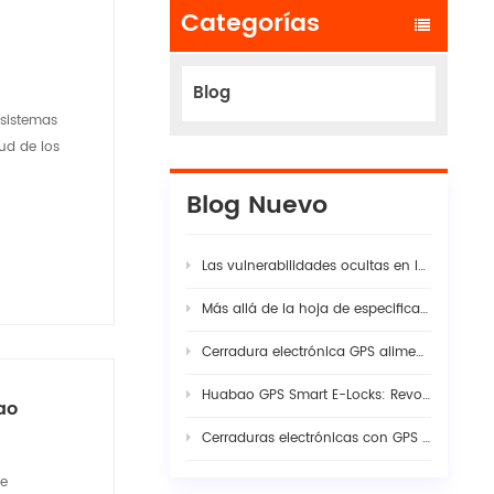
Categorías
Blog
 sistemas
ud de los
Blog Nuevo
Las vulnerabilidades ocultas en las cadenas modernas de suministro logístico
Más allá de la hoja de especificaciones: por qué la verdadera estabilidad de la cámara de tablero con IA para flotas requiere una sinergia rigurosa entre hardware y firmware
Cerradura electrónica GPS alimentada por energía solar: La guía completa para la seguridad inteligente de la carga en 2026
Huabao GPS Smart E-Locks: Revolutionizing Customs Efficiency & Cross-Border Logistics with Digital Border Control
ao
Cerraduras electrónicas con GPS vs. precintos tradicionales: Ingeniería de visibilidad en la seguridad moderna de la carga
le