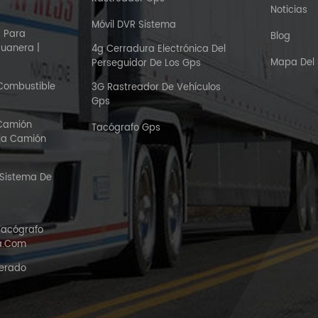
Noticias
Móvil DVR Sistema
S Para
Blog
duanera |
4g Cerradura Electrónica Del
Mapa Del S
Perseguidor De Los Gps
 Combustible
3G Rastreador De Vehículos
Gps
 Camión
Tacógrafo Gps
aja Camión
 Sistema De
Tacógrafo
ca.com
gerado