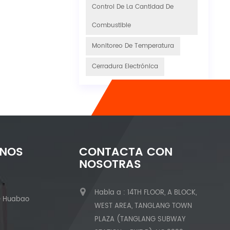
Control De La Cantidad De
Combustible
Monitoreo De Temperatura
Cerradura Electrónica
ENOS
CONTACTA CON
NOSOTRAS
Habla a : 14TH FLOOR, A BLOCK,
e Huabao
WEST AREA, TANGLANG TOWN
PLAZA (TANGLANG SUBWAY