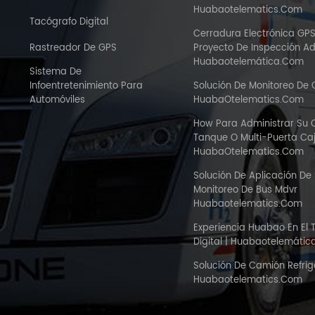
Huabaotelematics.com
Tacógrafo Digital
Cerradura Electrónica GP
Rastreador De GPS
Proyecto De Inspección A
Huabaotelemática.com
Sistema De
Infoentretenimiento Para
Solución De Monitoreo De
Automóviles
HuabaOtelematics.com
How Para Administrar Su
Tanque O Multi-Puerta C
HuabaOtelematics.com
Solución De Aplicación De
Monitoreo De Bus Mdvr
Huabaotelematics.com
Experiencia Huabao En El 
Digital | Huabaotelemáti
Solución De Camión Refri
Huabaotelematics.com