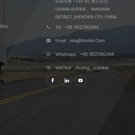
STATION - EXIT B), NO.3333,
LIUXIAN AVENUE， NANSHAN
DISTRICT, SHENZHEN CITY, CHINA
itio
Tel :
+86 18027662494
Email :
Info@sinohb.com
Whatsapp :
+86 18027662494
WeChat : zhuang_JOANNA