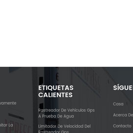
ETIQUETAS
SÍGU
CALIENTES
ivamente
Casa
?
Rastreador De Vehículos Gps
Acerca D
A Prueba De Agua
itar La
Contacto
Limitador De Velocidad Del
Rastreador Gps