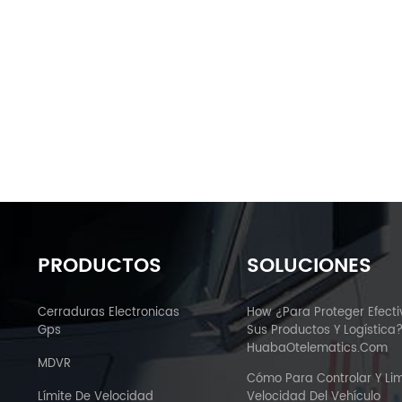
PRODUCTOS
SOLUCIONES
Cerraduras Electronicas
How ¿Para Proteger Efect
Gps
Sus Productos Y Logística
HuabaOtelematics.com
MDVR
Cómo Para Controlar Y Lim
Límite De Velocidad
Velocidad Del Vehículo