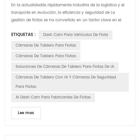
En la actualidadâs rápidamente industria de la logística y el
transporte en evolución, la eficiencia y seguridad de La
gestión de flotas se ha convertido en un factor clave en el
funcionamiento de una empresaâ. ventaja competitiva. Con
ETIQUETAS :
Dash Cam Para Vehículos De Flota
los avances tecnológicos, las cámaras de tablero inteligentes
tienen transformado de simples herramientas de grabación
Cámaras De Tablero Para Flotas
de video a herramientas inteligentes indispen...
Cámaras De Tablero Para Flotas
Soluciones De Cámaras De Tablero Para Flotas De IA
Cámaras De Tablero Con IA Y Cámaras De Seguridad
Para Flotas
AI Dash Cam Para Fabricantes De Flotas
Lee mas