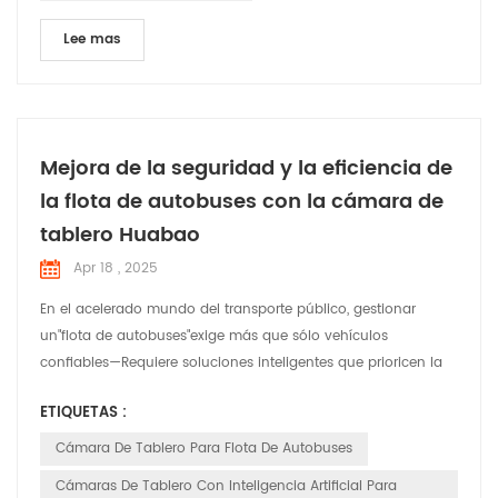
Lee mas
Mejora de la seguridad y la eficiencia de
la flota de autobuses con la cámara de
tablero Huabao
Apr 18 , 2025
En el acelerado mundo del transporte público, gestionar
un"flota de autobuses"exige más que sólo vehículos
confiables—Requiere soluciones inteligentes que prioricen la
seguridad, el cumplimiento normativo y la eficiencia
ETIQUETAS :
operativa."Cámara de tablero Huabao", una tecnología de
vanguardia"Cámara de tablero para flota de autobuses"
Cámara De Tablero Para Flota De Autobuses
sistema diseñado para revolucionar la forma en que los
Cámaras De Tablero Con Inteligencia Artificial Para
operadores de ...