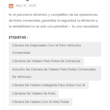
May 16 , 2025
En el panorama dinámico y competitivo de las operaciones
de flotas comerciales, garantizar la seguridad, la eficiencia y
la rentabilidad no es solo una prioridad — Es una necesidad.
En HuaBao Telematics, comprendemos los desafíos únicos
ETIQUETAS :
que enfrentan los administradores y operadores de flotas. Por
eso, hemos desarrollado cámaras de tablero con IA de
Cámara De Salpicadero Con IA Para Vehículos
vanguardia, diseñadas para revolucionar la gesti...
Comerciales
Cámaras De Tablero Para Flotas De Camiones
Solución De Cámara De Tablero Para Flotas Comerciales
De Vehículos
Cámara De Tablero Inteligente Para Flotas Con IA
Cámaras De Tablero De Flota
Cámara De Tablero Con IA Para Flotas