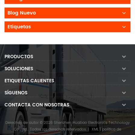
Blog Nuevo
Etiquetas
PRODUCTOS
SOLUCIONES
ETIQUETAS CALIENTES
SÍGUENOS
CONTACTA CON NOSOTRAS
Derechos de autor © 2026 Shenzhen Huabao Electronics Technology
Co., Ltd.. Todos los derechos reservados.
|
XML
|
política de