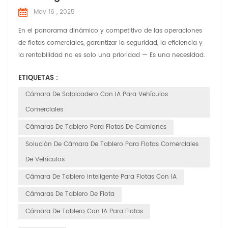
May 16 , 2025
En el panorama dinámico y competitivo de las operaciones
de flotas comerciales, garantizar la seguridad, la eficiencia y
la rentabilidad no es solo una prioridad — Es una necesidad.
En HuaBao Telematics, comprendemos los desafíos únicos
ETIQUETAS :
que enfrentan los administradores y operadores de flotas. Por
eso, hemos desarrollado cámaras de tablero con IA de
Cámara De Salpicadero Con IA Para Vehículos
vanguardia, diseñadas para revolucionar la gesti...
Comerciales
Cámaras De Tablero Para Flotas De Camiones
Solución De Cámara De Tablero Para Flotas Comerciales
De Vehículos
Cámara De Tablero Inteligente Para Flotas Con IA
Cámaras De Tablero De Flota
Cámara De Tablero Con IA Para Flotas