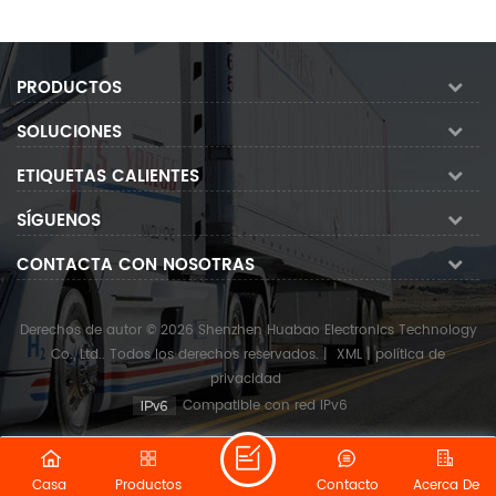
PRODUCTOS
SOLUCIONES
ETIQUETAS CALIENTES
SÍGUENOS
CONTACTA CON NOSOTRAS
Derechos de autor © 2026 Shenzhen Huabao Electronics Technology
Co., Ltd.. Todos los derechos reservados.
|
XML
|
política de
privacidad
Compatible con red IPv6
Casa
Productos
Contacto
Acerca De