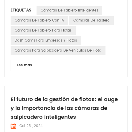
inteligente Las cámaras de tablero se están volviendo
ETIQUETAS :
Cámaras De Tablero Inteligentes
indispensables asistentes en vehículos comerciales,
brindando soluciones integrales para flotas operaciones. Las
Cámaras De Tablero Con IA
Cámaras De Tablero
cámaras de tablero inteligentes ofrecen una gama de fun...
Cámaras De Tablero Para Flotas
Dash Cams Para Empresas Y Flotas
Cámaras Para Salpicadero De Vehículos De Flota
Lee mas
El futuro de la gestión de flotas: el auge
y la importancia de las cámaras de
salpicadero inteligentes
Oct 25 , 2024