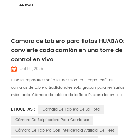
Lee mas
Cámara de tablero para flotas HUABAO:
convierte cada camión en una torre de
control en vivo
Jul 16 , 2025
1. De la “reproducción” a la “decisión en tiempo real” Las
cámaras de tablero tradicionales solo graban para revisarlas
más tarde. Cámara de tablero de la flota Fusiona la lente, el
posicionamiento, las alertas de IA y la gestión de la nube en
ETIQUETAS :
Cámara De Tablero De La Flota
una única señal de "cabina en vivo". Los despachadores
viajan en el asiento del copiloto desde la oficina; los
Cámara De Salpicadero Para Camiones
conductores reciben alertas instantáneas en l...
Cámara De Tablero Con Inteligencia Artificial De Fleet