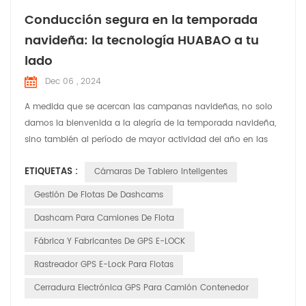
Conducción segura en la temporada
navideña: la tecnología HUABAO a tu
lado
Dec 06 , 2024
A medida que se acercan las campanas navideñas, no solo
damos la bienvenida a la alegría de la temporada navideña,
sino también al período de mayor actividad del año en las
carreteras. En esta época festiva llena de risas y alegría,
ETIQUETAS :
Cámaras De Tablero Inteligentes
HUABAO Technology, un fabricante líder de grabadoras de
conducción y productos GPS elock, se compromete a
Gestión De Flotas De Dashcams
garantizar la seguridad y el placer del viaje de cada conduct...
Dashcam Para Camiones De Flota
Fábrica Y Fabricantes De GPS E-LOCK
Rastreador GPS E-Lock Para Flotas
Cerradura Electrónica GPS Para Camión Contenedor