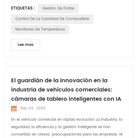
de diagnóstico), gestión del conductor, control del consumo
ETIQUETAS :
Gestión De Flotas
de combustible y gestión de la seguridad y salud de los
vehículos. controladores. Este tipo de servicios de gestión de
Control De La Cantidad De Combustible
flotas tiene multitud de ventajas, desde permite mi...
Monitoreo De Temperatura
Lee mas
El guardián de la innovación en la
industria de vehículos comerciales:
cámaras de tablero inteligentes con IA
Sep 04 , 2024
En el vehículo comercial en rápida evolución La industria, la
seguridad, la eficiencia y la gestión inteligente se han
convertido en claves. preocupaciones para las empresas. IA