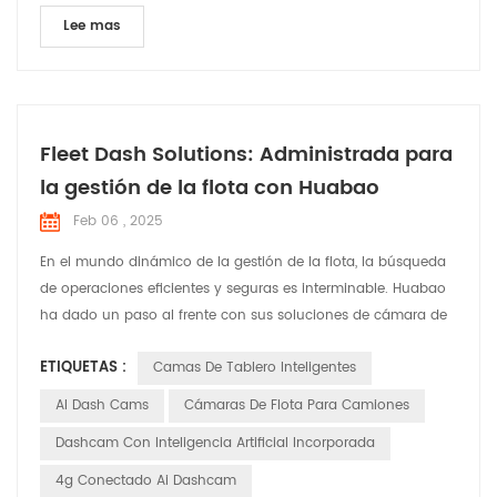
Lee mas
Fleet Dash Solutions: Administrada para
la gestión de la flota con Huabao
Feb 06 , 2025
En el mundo dinámico de la gestión de la flota, la búsqueda
de operaciones eficientes y seguras es interminable. Huabao
ha dado un paso al frente con sus soluciones de cámara de
Dash Fleet Dash , diseñadas para abordar las necesidades y
ETIQUETAS :
Camas De Tablero Inteligentes
desafíos específicos que enfrentan los gerentes de flota. Deje
que â s explore cómo estas soluciones están marcando la
AI Dash Cams
Cámaras De Flota Para Camiones
diferencia en varias aplicaciones. Cumplir c...
Dashcam Con Inteligencia Artificial Incorporada
4g Conectado Ai Dashcam