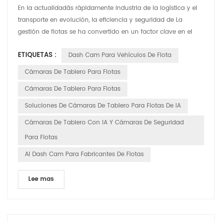
En la actualidadâs rápidamente industria de la logística y el
transporte en evolución, la eficiencia y seguridad de La
gestión de flotas se ha convertido en un factor clave en el
funcionamiento de una empresaâ. ventaja competitiva. Con
ETIQUETAS :
Dash Cam Para Vehículos De Flota
los avances tecnológicos, las cámaras de tablero inteligentes
tienen transformado de simples herramientas de grabación
Cámaras De Tablero Para Flotas
de video a herramientas inteligentes indispen...
Cámaras De Tablero Para Flotas
Soluciones De Cámaras De Tablero Para Flotas De IA
Cámaras De Tablero Con IA Y Cámaras De Seguridad
Para Flotas
AI Dash Cam Para Fabricantes De Flotas
Lee mas