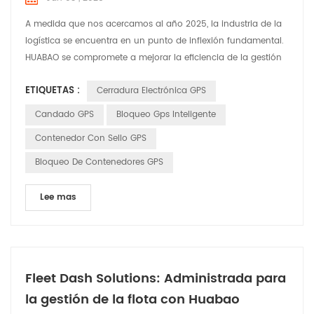
A medida que nos acercamos al año 2025, la industria de la
logística se encuentra en un punto de inflexión fundamental.
HUABAO se compromete a mejorar la eficiencia de la gestión
de carga en tránsito a través de nuestro producto innovador:
ETIQUETAS :
Cerradura Electrónica GPS
el Sello electrónico GPS. Creemos que con soluciones
inteligentes podemos mejorar significativamente la seguridad
Candado GPS
Bloqueo Gps Inteligente
y la eficiencia del transporte de carga, brind...
Contenedor Con Sello GPS
Bloqueo De Contenedores GPS
Lee mas
Fleet Dash Solutions: Administrada para
la gestión de la flota con Huabao