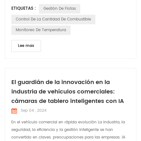
de diagnóstico), gestión del conductor, control del consumo
ETIQUETAS :
Gestión De Flotas
de combustible y gestión de la seguridad y salud de los
vehículos. controladores. Este tipo de servicios de gestión de
Control De La Cantidad De Combustible
flotas tiene multitud de ventajas, desde permite mi...
Monitoreo De Temperatura
Lee mas
El guardián de la innovación en la
industria de vehículos comerciales:
cámaras de tablero inteligentes con IA
Sep 04 , 2024
En el vehículo comercial en rápida evolución La industria, la
seguridad, la eficiencia y la gestión inteligente se han
convertido en claves. preocupaciones para las empresas. IA