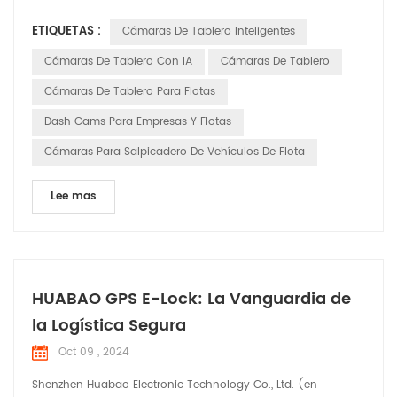
inteligente Las cámaras de tablero se están volviendo
ETIQUETAS :
Cámaras De Tablero Inteligentes
indispensables asistentes en vehículos comerciales,
brindando soluciones integrales para flotas operaciones. Las
Cámaras De Tablero Con IA
Cámaras De Tablero
cámaras de tablero inteligentes ofrecen una gama de fun...
Cámaras De Tablero Para Flotas
Dash Cams Para Empresas Y Flotas
Cámaras Para Salpicadero De Vehículos De Flota
Lee mas
HUABAO GPS E-Lock: La Vanguardia de
la Logística Segura
Oct 09 , 2024
Shenzhen Huabao Electronic Technology Co., Ltd. (en