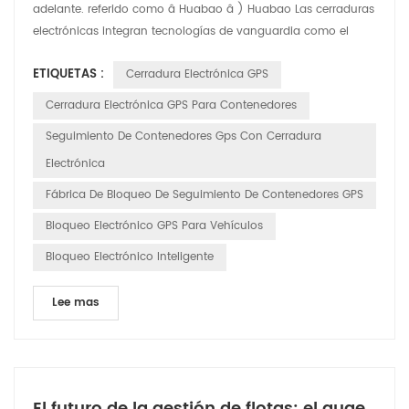
adelante. referido como â Huabao â ) Huabao Las cerraduras
electrónicas integran tecnologías de vanguardia como el
Internet de Cosas (IoT), big data y computación en la nube,
ETIQUETAS :
Cerradura Electrónica GPS
que ofrece seguridad integral soluciones para la industria
logística. Productos destacados: 1. Seguimiento y monitoreo
Cerradura Electrónica GPS Para Contenedores
en tiempo real: las cerraduras electrónicas HUABAO per...
Seguimiento De Contenedores Gps Con Cerradura
Electrónica
Fábrica De Bloqueo De Seguimiento De Contenedores GPS
Bloqueo Electrónico GPS Para Vehículos
Bloqueo Electrónico Inteligente
Lee mas
El futuro de la gestión de flotas: el auge