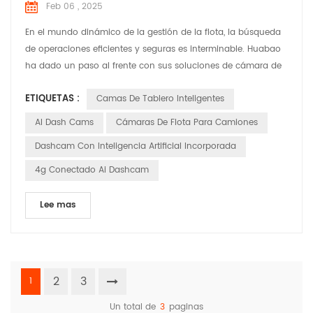
Feb 06 , 2025
En el mundo dinámico de la gestión de la flota, la búsqueda
de operaciones eficientes y seguras es interminable. Huabao
ha dado un paso al frente con sus soluciones de cámara de
Dash Fleet Dash , diseñadas para abordar las necesidades y
ETIQUETAS :
Camas De Tablero Inteligentes
desafíos específicos que enfrentan los gerentes de flota. Deje
que â s explore cómo estas soluciones están marcando la
AI Dash Cams
Cámaras De Flota Para Camiones
diferencia en varias aplicaciones. Cumplir c...
Dashcam Con Inteligencia Artificial Incorporada
4g Conectado Ai Dashcam
Lee mas
2
3
1
Un total de
3
paginas