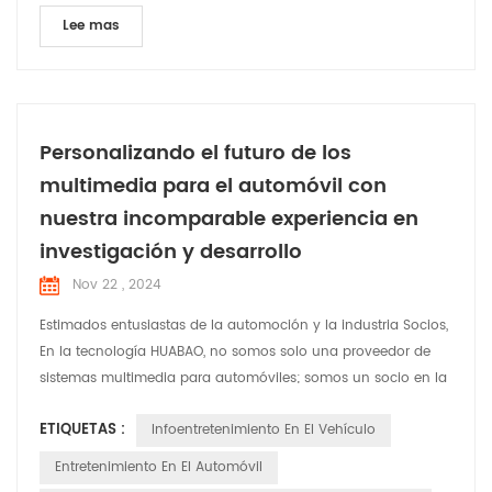
Lee mas
Personalizando el futuro de los
multimedia para el automóvil con
nuestra incomparable experiencia en
investigación y desarrollo
Nov 22 , 2024
Estimados entusiastas de la automoción y la industria Socios,
En la tecnología HUABAO, no somos solo una proveedor de
sistemas multimedia para automóviles; somos un socio en la
revolución del experiencia de conducción. Hoy estamos
ETIQUETAS :
Infoentretenimiento En El Vehículo
encantados de compartir nuestro compromiso con
innovación y personalización, asegurando que cada vehículo
Entretenimiento En El Automóvil
en la carretera sea equipado con un sistema multimedia que