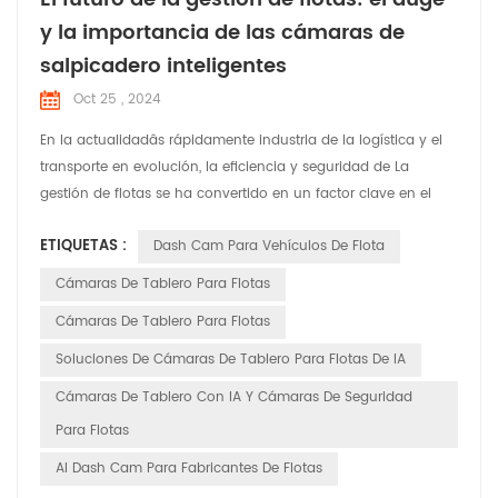
y la importancia de las cámaras de
salpicadero inteligentes
Oct 25 , 2024
En la actualidadâs rápidamente industria de la logística y el
transporte en evolución, la eficiencia y seguridad de La
gestión de flotas se ha convertido en un factor clave en el
funcionamiento de una empresaâ. ventaja competitiva. Con
ETIQUETAS :
Dash Cam Para Vehículos De Flota
los avances tecnológicos, las cámaras de tablero inteligentes
tienen transformado de simples herramientas de grabación
Cámaras De Tablero Para Flotas
de video a herramientas inteligentes indispen...
Cámaras De Tablero Para Flotas
Soluciones De Cámaras De Tablero Para Flotas De IA
Cámaras De Tablero Con IA Y Cámaras De Seguridad
Para Flotas
AI Dash Cam Para Fabricantes De Flotas