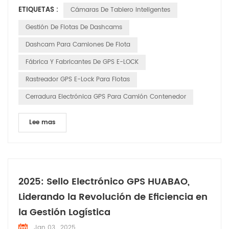
ETIQUETAS :
Cámaras De Tablero Inteligentes
HUABAO Technology, un fabricante líder de grabadoras de
conducción y productos GPS elock, se compromete a
Gestión De Flotas De Dashcams
garantizar la seguridad y el placer del viaje de cada conduct...
Dashcam Para Camiones De Flota
Fábrica Y Fabricantes De GPS E-LOCK
Rastreador GPS E-Lock Para Flotas
Cerradura Electrónica GPS Para Camión Contenedor
Lee mas
2025: Sello Electrónico GPS HUABAO,
Liderando la Revolución de Eficiencia en
la Gestión Logística
Jan 03 , 2025