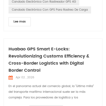
Candado Electrónico Con Rastreador GPS 4G
fabricante especializado en Huabao , nosotros ' Hemos ...
Candado Electrónico Con GPS Para Rastreo De Carga
Lee mas
Huabao GPS Smart E-Locks:
Revolutionizing Customs Efficiency &
Cross-Border Logistics with Digital
Border Control
Apr 02 , 2026
En el panorama actual del comercio global, la "última milla"
del transporte marítimo internacional suele ser la más
compleja. Para los proveedores de logística y los
comerciantes transfronterizos, el verdadero desafío no reside