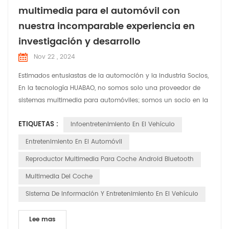
multimedia para el automóvil con
nuestra incomparable experiencia en
investigación y desarrollo
Nov 22 , 2024
Estimados entusiastas de la automoción y la industria Socios,
En la tecnología HUABAO, no somos solo una proveedor de
sistemas multimedia para automóviles; somos un socio en la
revolución del experiencia de conducción. Hoy estamos
ETIQUETAS :
Infoentretenimiento En El Vehículo
encantados de compartir nuestro compromiso con
innovación y personalización, asegurando que cada vehículo
Entretenimiento En El Automóvil
en la carretera sea equipado con un sistema multimedia que
Reproductor Multimedia Para Coche Android Bluetooth
no s...
Multimedia Del Coche
Sistema De Información Y Entretenimiento En El Vehículo
Lee mas