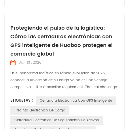
Protegiendo el pulso de la logística:
Cómo las cerraduras electrónicas con
GPS inteligente de Huabao protegen el
comercio global
Jan 13 , 2026
En el panorama logístico en rápida evolución de 2026,
conocer la ubicación de su carga ya no es una ventaja
competitiva — it is a baseline requirement. The real challenge
for **global logistics and smart supply chain** leaders is
ETIQUETAS :
Cerradura Electrónica Con GPS Inteligente
ensuring integrity, accountability, and real-time security from
the moment a container is sealed to the second it reaches its
Precinto Electrónico De Carga
destination. At Huabao , we recognize that e...
Cerradura Electrónica De Seguimiento De Activos