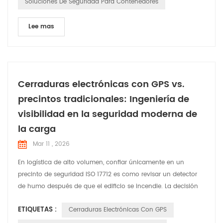
Soluciones De Seguridad Para Contenedores
Lee mas
Cerraduras electrónicas con GPS vs.
precintos tradicionales: Ingeniería de
visibilidad en la seguridad moderna de
la carga
Mar 11 , 2026
En logística de alto volumen, confiar únicamente en un
precinto de seguridad ISO 17712 es como revisar un detector
de humo después de que el edificio se incendie. La decisión
entre un precinto mecánico y una cerradura GPS con IoT no
ETIQUETAS :
Cerraduras Electrónicas Con GPS
se trata solo de cerrar una puerta. — Es una elección
estratégica entre gestionar una pérdida y prevenirla. Como