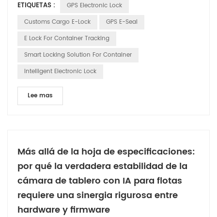
ETIQUETAS :
GPS Electronic Lock
solo en el traslado de mercancías, sino en sortear los
obstáculos regulatorios y los riesgos de seguridad que
Customs Cargo E-Lock
GPS E-Seal
conlleva el despacho de aduanas. A medida que las
E Lock For Container Tracking
iniciativas ...
Smart Locking Solution For Container
Intelligent Electronic Lock
Lee mas
Más allá de la hoja de especificaciones:
por qué la verdadera estabilidad de la
cámara de tablero con IA para flotas
requiere una sinergia rigurosa entre
hardware y firmware