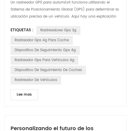
Un rastreador GPS para automóvil funciona utilizando el
Sistema de Posicionamiento Global (GPS) para determinar la
ubicación precisa de un vehículo. Aquí hay una explicación
detallada de cómo funciona: Satélites GPS: el sistema se basa
ETIQUETAS :
Rastreadores Gps 3g
en una red de satélites que orbitan la Tierra. Estos satélites
transmiten continuamente señales que incluyen su ubicación
Rastreador Gps 4g Para Coche
y la hora exacta en que se envió la señal....
Dispositivo De Seguimiento Gps 4g
Rastreador Gps Para Vehículos 4g
Dispositivo De Seguimiento De Coches
Rastreador De Vehículos
Lee mas
Personalizando el futuro de los