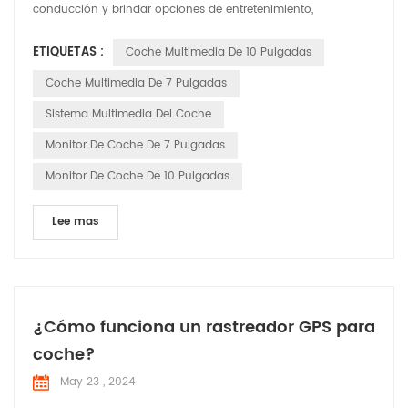
conducción y brindar opciones de entretenimiento,
navegación y conectividad al conductor y a los pasajeros. A
ETIQUETAS :
Coche Multimedia De 10 Pulgadas
continuación se ofrece una descripción general de cómo
funcionan: Interfaz de usuario: los sistemas de
Coche Multimedia De 7 Pulgadas
infoentretenimiento tienen una interfaz de usuario que
Sistema Multimedia Del Coche
generalmente se mu...
Monitor De Coche De 7 Pulgadas
Monitor De Coche De 10 Pulgadas
Lee mas
¿Cómo funciona un rastreador GPS para
coche?
May 23 , 2024