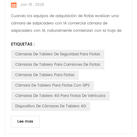
Jun 18 , 2026
Cuando los equipos de adquisición de flotas evalúan una
cámara de salpicadero con IA comercial cámara de
salpicadero con IA, naturalmente comienzan con la hoja de
especificaciones del hardware. La resolución de la cámara, la
ETIQUETAS :
capacidad de procesamiento del chipset y las clasificaciones
físicas de protección contra la entrada de elementos
Cámaras De Tablero De Seguridad Para Flotas
dominan la lista de verificación. Sin embargo, las
Cámaras De Tablero Para Camiones De Flotas
operacione...
Cámaras De Tablero Para Flotas
Cámara De Tablero Para Flotas Con GPS
Cámaras De Tablero 4G Para Flotas De Vehículos
Dispositivo De Cámaras De Tablero 4G
Lee mas