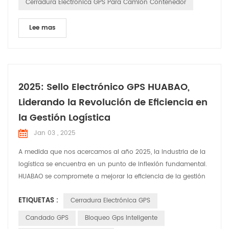
Cerradura Electrónica GPS Para Camión Contenedor
Lee mas
2025: Sello Electrónico GPS HUABAO,
Liderando la Revolución de Eficiencia en
la Gestión Logística
Jan 03 , 2025
A medida que nos acercamos al año 2025, la industria de la
logística se encuentra en un punto de inflexión fundamental.
HUABAO se compromete a mejorar la eficiencia de la gestión
de carga en tránsito a través de nuestro producto innovador:
ETIQUETAS :
Cerradura Electrónica GPS
el Sello electrónico GPS. Creemos que con soluciones
inteligentes podemos mejorar significativamente la seguridad
Candado GPS
Bloqueo Gps Inteligente
y la eficiencia del transporte de carga, brind...