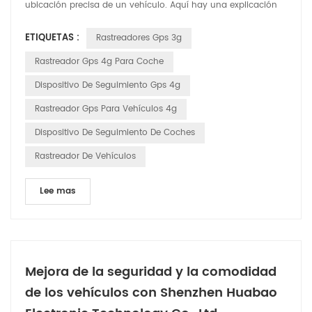
ubicación precisa de un vehículo. Aquí hay una explicación
detallada de cómo funciona: Satélites GPS: el sistema se basa
ETIQUETAS :
Rastreadores Gps 3g
en una red de satélites que orbitan la Tierra. Estos satélites
transmiten continuamente señales que incluyen su ubicación
Rastreador Gps 4g Para Coche
y la hora exacta en que se envió la señal....
Dispositivo De Seguimiento Gps 4g
Rastreador Gps Para Vehículos 4g
Dispositivo De Seguimiento De Coches
Rastreador De Vehículos
Lee mas
Mejora de la seguridad y la comodidad
de los vehículos con Shenzhen Huabao