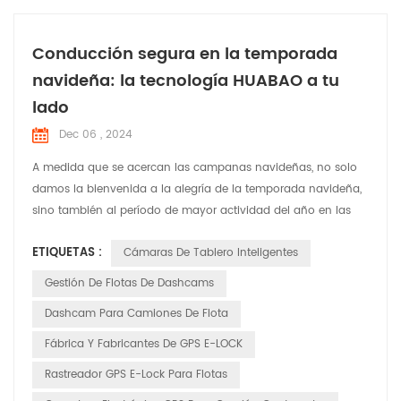
Conducción segura en la temporada
navideña: la tecnología HUABAO a tu
lado
Dec 06 , 2024
A medida que se acercan las campanas navideñas, no solo
damos la bienvenida a la alegría de la temporada navideña,
sino también al período de mayor actividad del año en las
carreteras. En esta época festiva llena de risas y alegría,
ETIQUETAS :
Cámaras De Tablero Inteligentes
HUABAO Technology, un fabricante líder de grabadoras de
conducción y productos GPS elock, se compromete a
Gestión De Flotas De Dashcams
garantizar la seguridad y el placer del viaje de cada conduct...
Dashcam Para Camiones De Flota
Fábrica Y Fabricantes De GPS E-LOCK
Rastreador GPS E-Lock Para Flotas