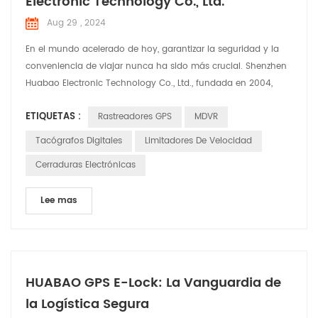
Electronic Technology Co., Ltd.
Aug 29 , 2024
En el mundo acelerado de hoy, garantizar la seguridad y la
conveniencia de viajar nunca ha sido más crucial. Shenzhen
Huabao Electronic Technology Co., Ltd., fundada en 2004,
está a la vanguardia de esta misión. Con un sólido equipo de
ETIQUETAS :
Rastreadores GPS
MDVR
más de 350 empleados, incluidos 100 ingenieros dedicados a
I+D, Huabao ha superado continuamente los límites de la
Tacógrafos Digitales
Limitadores De Velocidad
innovación en la industria de la electrónica auto...
Cerraduras Electrónicas
Lee mas
HUABAO GPS E-Lock: La Vanguardia de
la Logística Segura