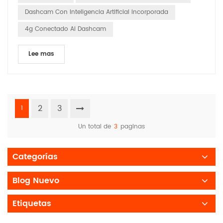
diferencia en varias aplicaciones. Cumplir c...
Dashcam Con Inteligencia Artificial Incorporada
4g Conectado Ai Dashcam
Lee mas
2
3
1
Un total de
3
paginas
Categorías
Blog Nuevo
Etiquetas