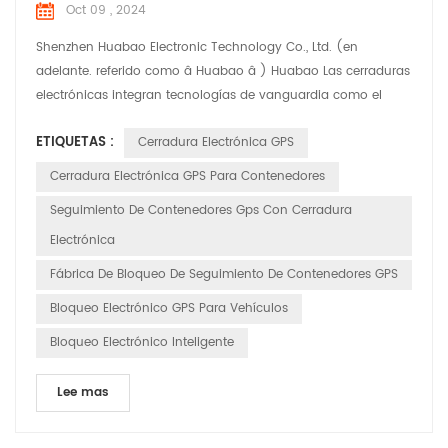
Oct 09 , 2024
Shenzhen Huabao Electronic Technology Co., Ltd. (en
adelante. referido como â Huabao â ) Huabao Las cerraduras
electrónicas integran tecnologías de vanguardia como el
Internet de Cosas (IoT), big data y computación en la nube,
ETIQUETAS :
Cerradura Electrónica GPS
que ofrece seguridad integral soluciones para la industria
logística. Productos destacados: 1. Seguimiento y monitoreo
Cerradura Electrónica GPS Para Contenedores
en tiempo real: las cerraduras electrónicas HUABAO per...
Seguimiento De Contenedores Gps Con Cerradura
Electrónica
Fábrica De Bloqueo De Seguimiento De Contenedores GPS
Bloqueo Electrónico GPS Para Vehículos
Bloqueo Electrónico Inteligente
Lee mas