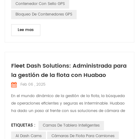
Contenedor Con Sello GPS
Bloqueo De Contenedores GPS
Lee mas
Fleet Dash Solutions: Administrada para
la gestión de la flota con Huabao
Feb 06 , 2025
En el mundo dinámico de la gestión de la flota, la búsqueda
de operaciones eficientes y seguras es interminable. Huabao
ha dado un paso al frente con sus soluciones de cámara de
Dash Fleet Dash , diseñadas para abordar las necesidades y
ETIQUETAS :
Camas De Tablero Inteligentes
desafíos específicos que enfrentan los gerentes de flota. Deje
que â s explore cómo estas soluciones están marcando la
AI Dash Cams
Cámaras De Flota Para Camiones