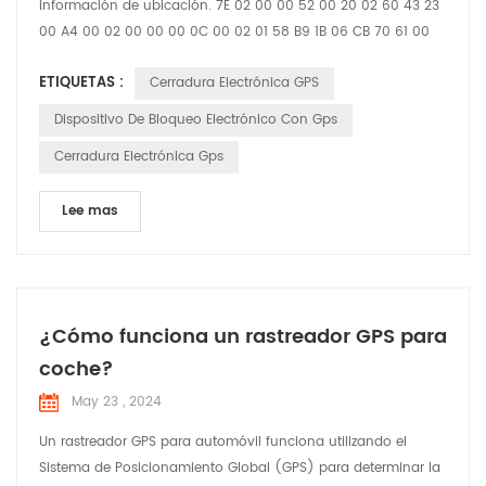
información de ubicación. 7E 02 00 00 52 00 20 02 60 43 23
00 A4 00 02 00 00 00 0C 00 02 01 58 B9 1B 06 CB 70 61 00
46 00 00 00 59 21 09 22 16 37 58 01 04 00 00 00 01 03 02 00
ETIQUETAS :
Cerradura Electrónica GPS
00 25 04 00 00 00 01 30 01 11 31 01 10 E3 01 00 D5 1B 02 20 02
60 43 23 27 95 93 78 61 60 00 12 20 00 00 12 34 27 95 93 78
Dispositivo De Bloqueo Electrónico Con Gps
61 58 00 12 86 7E Cabecera de masaje 7E 02 00 ...
Cerradura Electrónica Gps
Lee mas
¿Cómo funciona un rastreador GPS para
coche?
May 23 , 2024
Un rastreador GPS para automóvil funciona utilizando el
Sistema de Posicionamiento Global (GPS) para determinar la