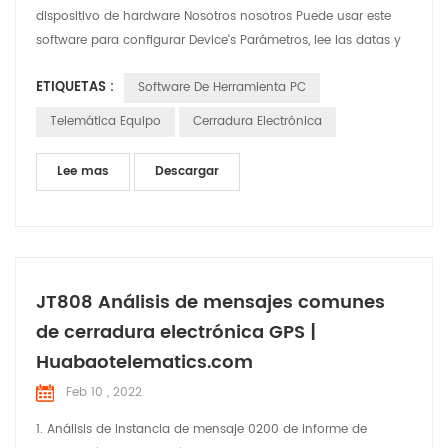
dispositivo de hardware Nosotros nosotros Puede usar este
software para configurar Device's Parámetros, lee las datas y
cheque Situaciones. Nosotros nosotros Utilizará este artículo
ETIQUETAS :
Software De Herramienta PC
para breves introducir las funciones y el uso del software
Telemática Equipo
Cerradura Electrónica
Lee mas
Descargar
JT808 Análisis de mensajes comunes
de cerradura electrónica GPS |
Huabaotelematics.com
Feb 10 , 2022
1. Análisis de instancia de mensaje 0200 de informe de