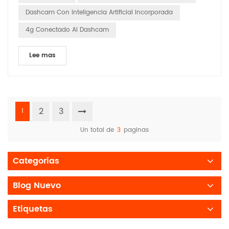
diferencia en varias aplicaciones. Cumplir c...
Dashcam Con Inteligencia Artificial Incorporada
4g Conectado Ai Dashcam
Lee mas
2
3
1
Un total de
3
paginas
Categorías
Blog Nuevo
Etiquetas