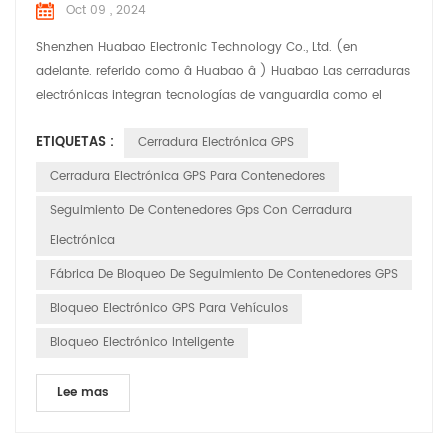
Oct 09 , 2024
Shenzhen Huabao Electronic Technology Co., Ltd. (en
adelante. referido como â Huabao â ) Huabao Las cerraduras
electrónicas integran tecnologías de vanguardia como el
Internet de Cosas (IoT), big data y computación en la nube,
ETIQUETAS :
Cerradura Electrónica GPS
que ofrece seguridad integral soluciones para la industria
logística. Productos destacados: 1. Seguimiento y monitoreo
Cerradura Electrónica GPS Para Contenedores
en tiempo real: las cerraduras electrónicas HUABAO per...
Seguimiento De Contenedores Gps Con Cerradura
Electrónica
Fábrica De Bloqueo De Seguimiento De Contenedores GPS
Bloqueo Electrónico GPS Para Vehículos
Bloqueo Electrónico Inteligente
Lee mas