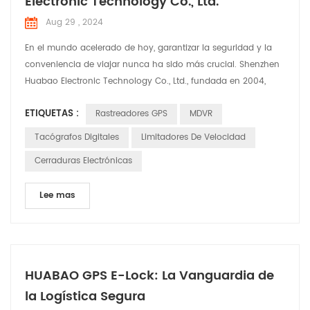
Electronic Technology Co., Ltd.
Aug 29 , 2024
En el mundo acelerado de hoy, garantizar la seguridad y la
conveniencia de viajar nunca ha sido más crucial. Shenzhen
Huabao Electronic Technology Co., Ltd., fundada en 2004,
está a la vanguardia de esta misión. Con un sólido equipo de
ETIQUETAS :
Rastreadores GPS
MDVR
más de 350 empleados, incluidos 100 ingenieros dedicados a
I+D, Huabao ha superado continuamente los límites de la
Tacógrafos Digitales
Limitadores De Velocidad
innovación en la industria de la electrónica auto...
Cerraduras Electrónicas
Lee mas
HUABAO GPS E-Lock: La Vanguardia de
la Logística Segura