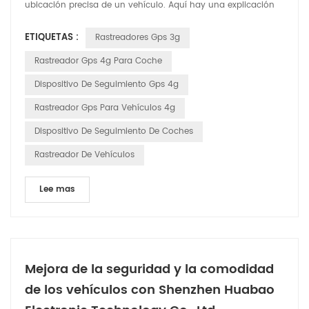
ubicación precisa de un vehículo. Aquí hay una explicación
detallada de cómo funciona: Satélites GPS: el sistema se basa
ETIQUETAS :
Rastreadores Gps 3g
en una red de satélites que orbitan la Tierra. Estos satélites
transmiten continuamente señales que incluyen su ubicación
Rastreador Gps 4g Para Coche
y la hora exacta en que se envió la señal....
Dispositivo De Seguimiento Gps 4g
Rastreador Gps Para Vehículos 4g
Dispositivo De Seguimiento De Coches
Rastreador De Vehículos
Lee mas
Mejora de la seguridad y la comodidad
de los vehículos con Shenzhen Huabao