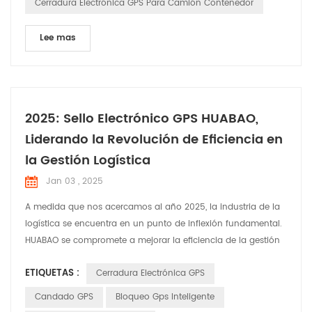
Cerradura Electrónica GPS Para Camión Contenedor
Lee mas
2025: Sello Electrónico GPS HUABAO,
Liderando la Revolución de Eficiencia en
la Gestión Logística
Jan 03 , 2025
A medida que nos acercamos al año 2025, la industria de la
logística se encuentra en un punto de inflexión fundamental.
HUABAO se compromete a mejorar la eficiencia de la gestión
de carga en tránsito a través de nuestro producto innovador:
ETIQUETAS :
Cerradura Electrónica GPS
el Sello electrónico GPS. Creemos que con soluciones
inteligentes podemos mejorar significativamente la seguridad
Candado GPS
Bloqueo Gps Inteligente
y la eficiencia del transporte de carga, brind...