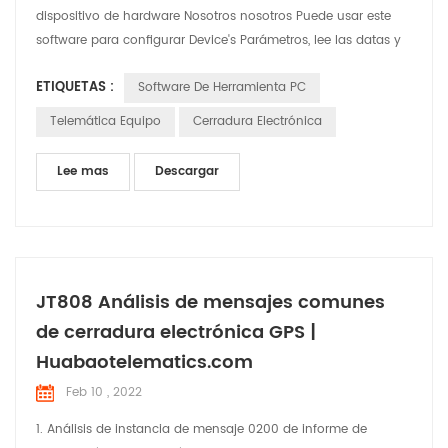
dispositivo de hardware Nosotros nosotros Puede usar este
software para configurar Device's Parámetros, lee las datas y
cheque Situaciones. Nosotros nosotros Utilizará este artículo
ETIQUETAS :
Software De Herramienta PC
para breves introducir las funciones y el uso del software
Telemática Equipo
Cerradura Electrónica
Lee mas
Descargar
JT808 Análisis de mensajes comunes
de cerradura electrónica GPS |
Huabaotelematics.com
Feb 10 , 2022
1. Análisis de instancia de mensaje 0200 de informe de