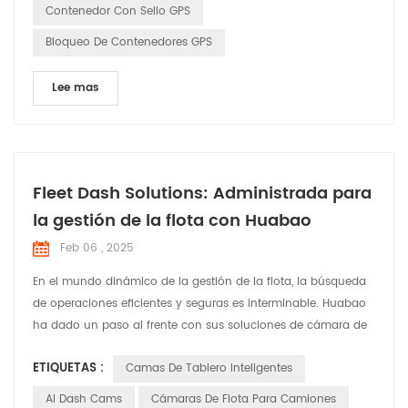
Contenedor Con Sello GPS
Bloqueo De Contenedores GPS
Lee mas
Fleet Dash Solutions: Administrada para
la gestión de la flota con Huabao
Feb 06 , 2025
En el mundo dinámico de la gestión de la flota, la búsqueda
de operaciones eficientes y seguras es interminable. Huabao
ha dado un paso al frente con sus soluciones de cámara de
Dash Fleet Dash , diseñadas para abordar las necesidades y
ETIQUETAS :
Camas De Tablero Inteligentes
desafíos específicos que enfrentan los gerentes de flota. Deje
que â s explore cómo estas soluciones están marcando la
AI Dash Cams
Cámaras De Flota Para Camiones