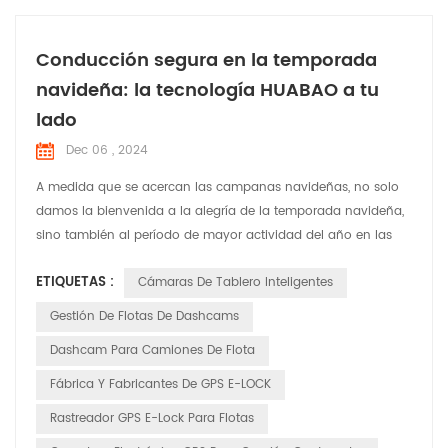
Conducción segura en la temporada
navideña: la tecnología HUABAO a tu
lado
Dec 06 , 2024
A medida que se acercan las campanas navideñas, no solo
damos la bienvenida a la alegría de la temporada navideña,
sino también al período de mayor actividad del año en las
carreteras. En esta época festiva llena de risas y alegría,
ETIQUETAS :
Cámaras De Tablero Inteligentes
HUABAO Technology, un fabricante líder de grabadoras de
conducción y productos GPS elock, se compromete a
Gestión De Flotas De Dashcams
garantizar la seguridad y el placer del viaje de cada conduct...
Dashcam Para Camiones De Flota
Fábrica Y Fabricantes De GPS E-LOCK
Rastreador GPS E-Lock Para Flotas