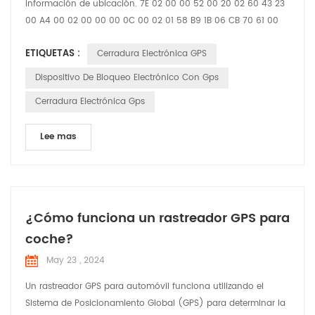
información de ubicación. 7E 02 00 00 52 00 20 02 60 43 23
00 A4 00 02 00 00 00 0C 00 02 01 58 B9 1B 06 CB 70 61 00
46 00 00 00 59 21 09 22 16 37 58 01 04 00 00 00 01 03 02 00
ETIQUETAS :
Cerradura Electrónica GPS
00 25 04 00 00 00 01 30 01 11 31 01 10 E3 01 00 D5 1B 02 20 02
60 43 23 27 95 93 78 61 60 00 12 20 00 00 12 34 27 95 93 78
Dispositivo De Bloqueo Electrónico Con Gps
61 58 00 12 86 7E Cabecera de masaje 7E 02 00 ...
Cerradura Electrónica Gps
Lee mas
¿Cómo funciona un rastreador GPS para
coche?
May 23 , 2024
Un rastreador GPS para automóvil funciona utilizando el
Sistema de Posicionamiento Global (GPS) para determinar la