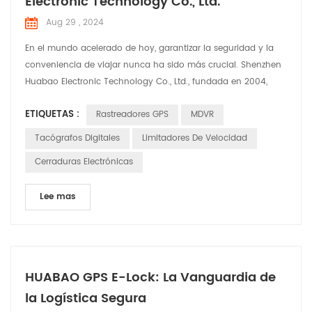
Electronic Technology Co., Ltd.
Aug 29 , 2024
En el mundo acelerado de hoy, garantizar la seguridad y la
conveniencia de viajar nunca ha sido más crucial. Shenzhen
Huabao Electronic Technology Co., Ltd., fundada en 2004,
está a la vanguardia de esta misión. Con un sólido equipo de
ETIQUETAS :
Rastreadores GPS
MDVR
más de 350 empleados, incluidos 100 ingenieros dedicados a
I+D, Huabao ha superado continuamente los límites de la
Tacógrafos Digitales
Limitadores De Velocidad
innovación en la industria de la electrónica auto...
Cerraduras Electrónicas
Lee mas
HUABAO GPS E-Lock: La Vanguardia de
la Logística Segura