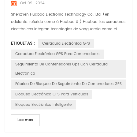
Oct 09 , 2024
Shenzhen Huabao Electronic Technology Co., Ltd. (en
adelante. referido como â Huabao â ) Huabao Las cerraduras
electrónicas integran tecnologías de vanguardia como el
Internet de Cosas (IoT), big data y computación en la nube,
ETIQUETAS :
Cerradura Electrónica GPS
que ofrece seguridad integral soluciones para la industria
logística. Productos destacados: 1. Seguimiento y monitoreo
Cerradura Electrónica GPS Para Contenedores
en tiempo real: las cerraduras electrónicas HUABAO per...
Seguimiento De Contenedores Gps Con Cerradura
Electrónica
Fábrica De Bloqueo De Seguimiento De Contenedores GPS
Bloqueo Electrónico GPS Para Vehículos
Bloqueo Electrónico Inteligente
Lee mas