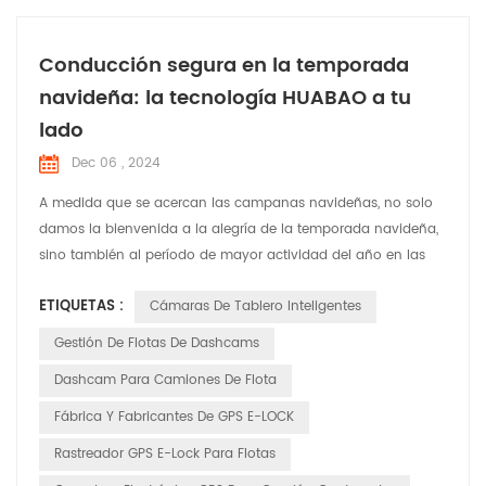
Conducción segura en la temporada
navideña: la tecnología HUABAO a tu
lado
Dec 06 , 2024
A medida que se acercan las campanas navideñas, no solo
damos la bienvenida a la alegría de la temporada navideña,
sino también al período de mayor actividad del año en las
carreteras. En esta época festiva llena de risas y alegría,
ETIQUETAS :
Cámaras De Tablero Inteligentes
HUABAO Technology, un fabricante líder de grabadoras de
conducción y productos GPS elock, se compromete a
Gestión De Flotas De Dashcams
garantizar la seguridad y el placer del viaje de cada conduct...
Dashcam Para Camiones De Flota
Fábrica Y Fabricantes De GPS E-LOCK
Rastreador GPS E-Lock Para Flotas