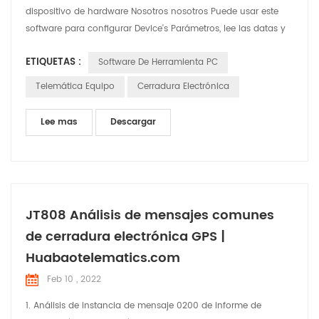
dispositivo de hardware Nosotros nosotros Puede usar este
software para configurar Device's Parámetros, lee las datas y
cheque Situaciones. Nosotros nosotros Utilizará este artículo
ETIQUETAS :
Software De Herramienta PC
para breves introducir las funciones y el uso del software
Telemática Equipo
Cerradura Electrónica
Lee mas
Descargar
JT808 Análisis de mensajes comunes
de cerradura electrónica GPS |
Huabaotelematics.com
Feb 10 , 2022
1. Análisis de instancia de mensaje 0200 de informe de