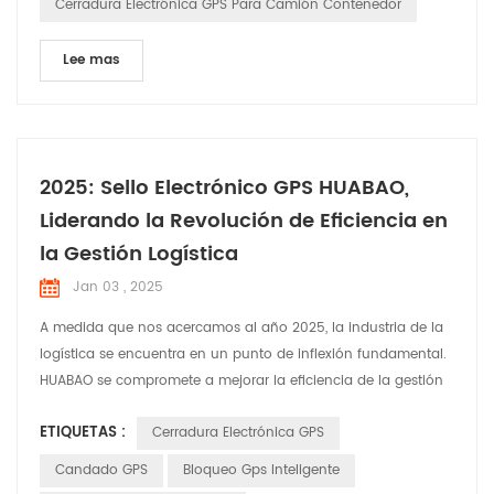
Cerradura Electrónica GPS Para Camión Contenedor
Lee mas
2025: Sello Electrónico GPS HUABAO,
Liderando la Revolución de Eficiencia en
la Gestión Logística
Jan 03 , 2025
A medida que nos acercamos al año 2025, la industria de la
logística se encuentra en un punto de inflexión fundamental.
HUABAO se compromete a mejorar la eficiencia de la gestión
de carga en tránsito a través de nuestro producto innovador:
ETIQUETAS :
Cerradura Electrónica GPS
el Sello electrónico GPS. Creemos que con soluciones
inteligentes podemos mejorar significativamente la seguridad
Candado GPS
Bloqueo Gps Inteligente
y la eficiencia del transporte de carga, brind...