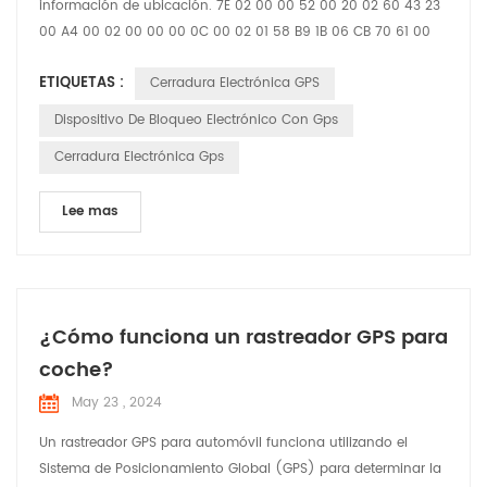
información de ubicación. 7E 02 00 00 52 00 20 02 60 43 23
00 A4 00 02 00 00 00 0C 00 02 01 58 B9 1B 06 CB 70 61 00
46 00 00 00 59 21 09 22 16 37 58 01 04 00 00 00 01 03 02 00
ETIQUETAS :
Cerradura Electrónica GPS
00 25 04 00 00 00 01 30 01 11 31 01 10 E3 01 00 D5 1B 02 20 02
60 43 23 27 95 93 78 61 60 00 12 20 00 00 12 34 27 95 93 78
Dispositivo De Bloqueo Electrónico Con Gps
61 58 00 12 86 7E Cabecera de masaje 7E 02 00 ...
Cerradura Electrónica Gps
Lee mas
¿Cómo funciona un rastreador GPS para
coche?
May 23 , 2024
Un rastreador GPS para automóvil funciona utilizando el
Sistema de Posicionamiento Global (GPS) para determinar la