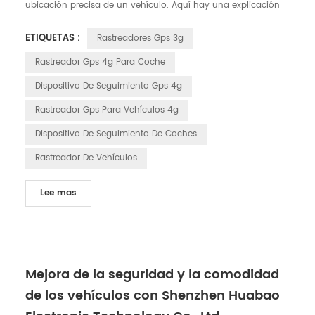
ubicación precisa de un vehículo. Aquí hay una explicación
detallada de cómo funciona: Satélites GPS: el sistema se basa
ETIQUETAS :
Rastreadores Gps 3g
en una red de satélites que orbitan la Tierra. Estos satélites
transmiten continuamente señales que incluyen su ubicación
Rastreador Gps 4g Para Coche
y la hora exacta en que se envió la señal....
Dispositivo De Seguimiento Gps 4g
Rastreador Gps Para Vehículos 4g
Dispositivo De Seguimiento De Coches
Rastreador De Vehículos
Lee mas
Mejora de la seguridad y la comodidad
de los vehículos con Shenzhen Huabao