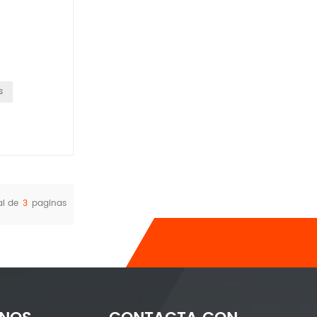
s
al de
3
paginas