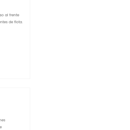
o al frente
tes de flota.
nes
e