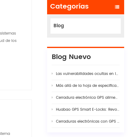
Categorías
Blog
 sistemas
ud de los
Blog Nuevo
Las vulnerabilidades ocultas en las cadenas modernas de suministro logístico
Más allá de la hoja de especificaciones: por qué la verdadera estabilidad de la cámara de tablero con IA para flotas requiere una sinergia rigurosa entre hardware y firmware
Cerradura electrónica GPS alimentada por energía solar: La guía completa para la seguridad inteligente de la carga en 2026
Huabao GPS Smart E-Locks: Revolutionizing Customs Efficiency & Cross-Border Logistics with Digital Border Control
Cerraduras electrónicas con GPS vs. precintos tradicionales: Ingeniería de visibilidad en la seguridad moderna de la carga
istema