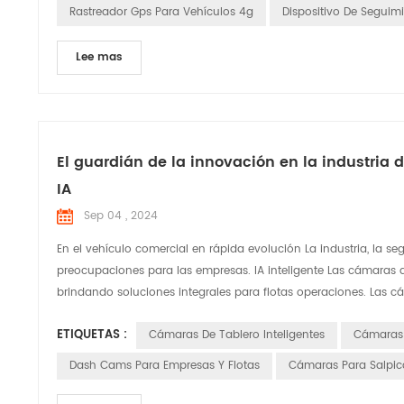
Rastreador Gps Para Vehículos 4g
Dispositivo De Seguim
Lee mas
El guardián de la innovación en la industria 
IA
Sep 04 , 2024
En el vehículo comercial en rápida evolución La industria, la seg
preocupaciones para las empresas. IA inteligente Las cámaras d
brindando soluciones integrales para flotas operaciones. Las c
ETIQUETAS :
Cámaras De Tablero Inteligentes
Cámaras 
Dash Cams Para Empresas Y Flotas
Cámaras Para Salpica