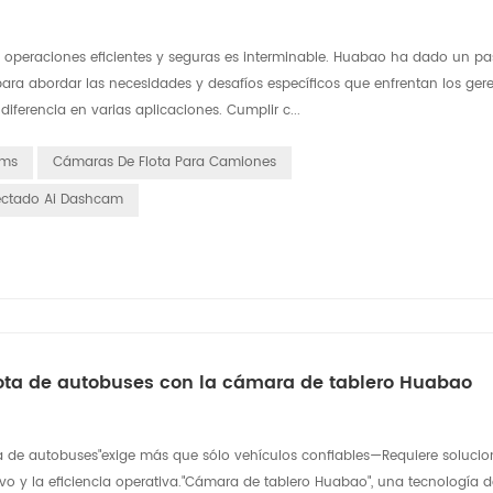
 operaciones eficientes y seguras es interminable. Huabao ha dado un pas
ra abordar las necesidades y desafíos específicos que enfrentan los geren
ferencia en varias aplicaciones. Cumplir c...
ams
Cámaras De Flota Para Camiones
ctado Ai Dashcam
 flota de autobuses con la cámara de tablero Huabao
ota de autobuses"exige más que sólo vehículos confiables—Requiere solucio
ivo y la eficiencia operativa."Cámara de tablero Huabao", una tecnología d