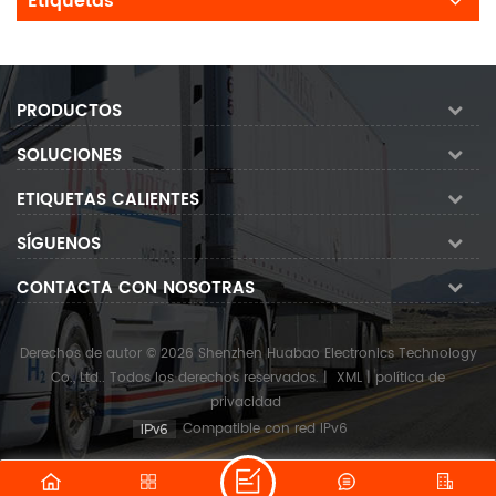
Etiquetas
PRODUCTOS
SOLUCIONES
ETIQUETAS CALIENTES
SÍGUENOS
CONTACTA CON NOSOTRAS
Derechos de autor © 2026 Shenzhen Huabao Electronics Technology
Co., Ltd.. Todos los derechos reservados.
|
XML
|
política de
privacidad
Compatible con red IPv6