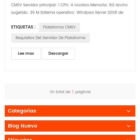
CMSV Servidor principal: 1 CPU: 4 núcleos Memoria: 8G Ancho
sugerido: 39 M Sistema operativo: Windows Server 2008 de
64 bits (o versión superior) Disco del sistema: 200 GB Disco
ETIQUETAS :
Plataforma CMSV
de datos GPS: 206 GB Disco de datos de seguridad activo:
3000 GB Requisitos de configuración y sistema de
Requisitos Del Servidor De Plataforma
implementación del servidor: A, Sistema operativo compatib...
Lee mas
Descargar
Un total de
1
paginas
Categorías
Blog Nuevo