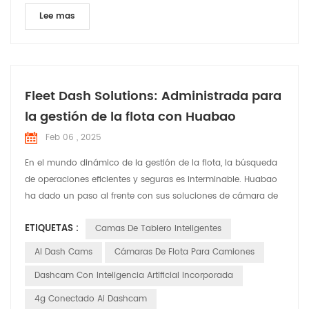
Lee mas
Fleet Dash Solutions: Administrada para
la gestión de la flota con Huabao
Feb 06 , 2025
En el mundo dinámico de la gestión de la flota, la búsqueda
de operaciones eficientes y seguras es interminable. Huabao
ha dado un paso al frente con sus soluciones de cámara de
Dash Fleet Dash , diseñadas para abordar las necesidades y
ETIQUETAS :
Camas De Tablero Inteligentes
desafíos específicos que enfrentan los gerentes de flota. Deje
que â s explore cómo estas soluciones están marcando la
AI Dash Cams
Cámaras De Flota Para Camiones
diferencia en varias aplicaciones. Cumplir c...
Dashcam Con Inteligencia Artificial Incorporada
4g Conectado Ai Dashcam