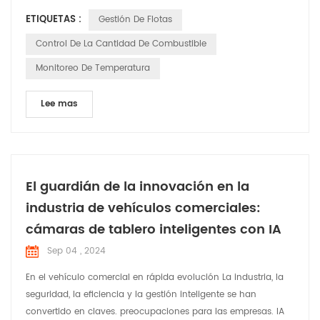
de diagnóstico), gestión del conductor, control del consumo
ETIQUETAS :
Gestión De Flotas
de combustible y gestión de la seguridad y salud de los
vehículos. controladores. Este tipo de servicios de gestión de
Control De La Cantidad De Combustible
flotas tiene multitud de ventajas, desde permite mi...
Monitoreo De Temperatura
Lee mas
El guardián de la innovación en la
industria de vehículos comerciales:
cámaras de tablero inteligentes con IA
Sep 04 , 2024
En el vehículo comercial en rápida evolución La industria, la
seguridad, la eficiencia y la gestión inteligente se han
convertido en claves. preocupaciones para las empresas. IA