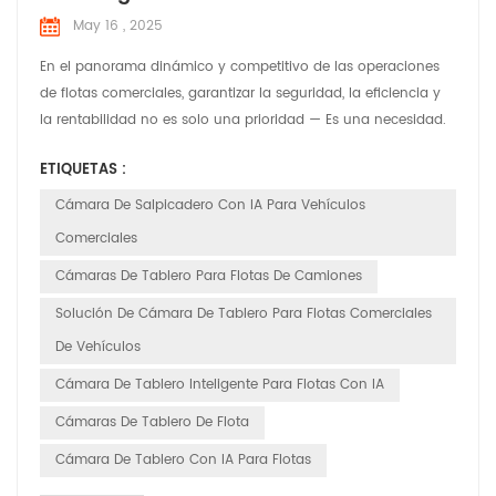
May 16 , 2025
En el panorama dinámico y competitivo de las operaciones
de flotas comerciales, garantizar la seguridad, la eficiencia y
la rentabilidad no es solo una prioridad — Es una necesidad.
En HuaBao Telematics, comprendemos los desafíos únicos
ETIQUETAS :
que enfrentan los administradores y operadores de flotas. Por
eso, hemos desarrollado cámaras de tablero con IA de
Cámara De Salpicadero Con IA Para Vehículos
vanguardia, diseñadas para revolucionar la gesti...
Comerciales
Cámaras De Tablero Para Flotas De Camiones
Solución De Cámara De Tablero Para Flotas Comerciales
De Vehículos
Cámara De Tablero Inteligente Para Flotas Con IA
Cámaras De Tablero De Flota
Cámara De Tablero Con IA Para Flotas