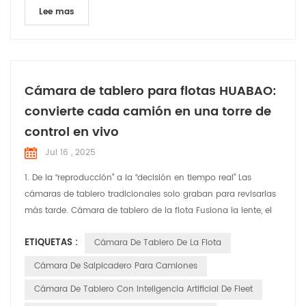
Lee mas
Cámara de tablero para flotas HUABAO:
convierte cada camión en una torre de
control en vivo
Jul 16 , 2025
1. De la “reproducción” a la “decisión en tiempo real” Las
cámaras de tablero tradicionales solo graban para revisarlas
más tarde. Cámara de tablero de la flota Fusiona la lente, el
posicionamiento, las alertas de IA y la gestión de la nube en
ETIQUETAS :
Cámara De Tablero De La Flota
una única señal de "cabina en vivo". Los despachadores
viajan en el asiento del copiloto desde la oficina; los
Cámara De Salpicadero Para Camiones
conductores reciben alertas instantáneas en l...
Cámara De Tablero Con Inteligencia Artificial De Fleet