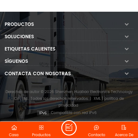
PRODUCTOS
SOLUCIONES
ETIQUETAS CALIENTES
SÍGUENOS
CONTACTA CON NOSOTRAS
Derechos de autor © 2026 Shenzhen Huabao Electronics Technology
Co., Ltd.. Todos los derechos reservados.
|
XML
|
política de
privacidad
Compatible con red IPv6
Casa
Productos
Contacto
Acerca De