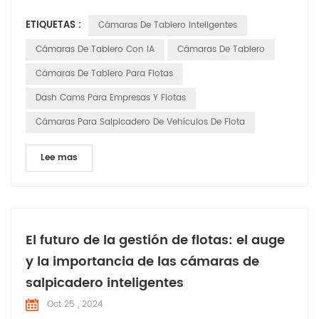
inteligente Las cámaras de tablero se están volviendo
ETIQUETAS :
Cámaras De Tablero Inteligentes
indispensables asistentes en vehículos comerciales,
brindando soluciones integrales para flotas operaciones. Las
Cámaras De Tablero Con IA
Cámaras De Tablero
cámaras de tablero inteligentes ofrecen una gama de fun...
Cámaras De Tablero Para Flotas
Dash Cams Para Empresas Y Flotas
Cámaras Para Salpicadero De Vehículos De Flota
Lee mas
El futuro de la gestión de flotas: el auge
y la importancia de las cámaras de
salpicadero inteligentes
Oct 25 , 2024