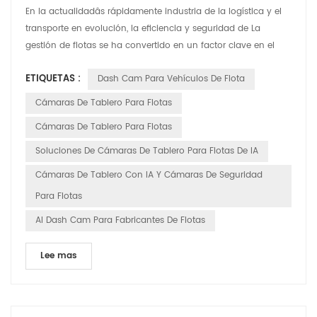
En la actualidadâs rápidamente industria de la logística y el
transporte en evolución, la eficiencia y seguridad de La
gestión de flotas se ha convertido en un factor clave en el
funcionamiento de una empresaâ. ventaja competitiva. Con
ETIQUETAS :
Dash Cam Para Vehículos De Flota
los avances tecnológicos, las cámaras de tablero inteligentes
tienen transformado de simples herramientas de grabación
Cámaras De Tablero Para Flotas
de video a herramientas inteligentes indispen...
Cámaras De Tablero Para Flotas
Soluciones De Cámaras De Tablero Para Flotas De IA
Cámaras De Tablero Con IA Y Cámaras De Seguridad
Para Flotas
AI Dash Cam Para Fabricantes De Flotas
Lee mas