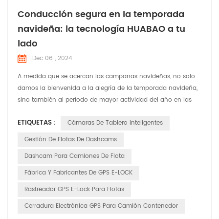
Conducción segura en la temporada
navideña: la tecnología HUABAO a tu
lado
Dec 06 , 2024
A medida que se acercan las campanas navideñas, no solo
damos la bienvenida a la alegría de la temporada navideña,
sino también al período de mayor actividad del año en las
carreteras. En esta época festiva llena de risas y alegría,
ETIQUETAS :
Cámaras De Tablero Inteligentes
HUABAO Technology, un fabricante líder de grabadoras de
conducción y productos GPS elock, se compromete a
Gestión De Flotas De Dashcams
garantizar la seguridad y el placer del viaje de cada conduct...
Dashcam Para Camiones De Flota
Fábrica Y Fabricantes De GPS E-LOCK
Rastreador GPS E-Lock Para Flotas
Cerradura Electrónica GPS Para Camión Contenedor