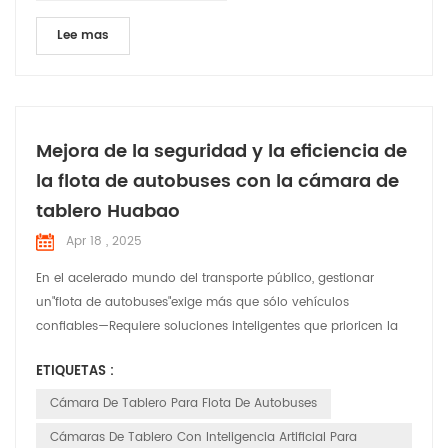
Lee mas
Mejora de la seguridad y la eficiencia de
la flota de autobuses con la cámara de
tablero Huabao
Apr 18 , 2025
En el acelerado mundo del transporte público, gestionar
un"flota de autobuses"exige más que sólo vehículos
confiables—Requiere soluciones inteligentes que prioricen la
seguridad, el cumplimiento normativo y la eficiencia
ETIQUETAS :
operativa."Cámara de tablero Huabao", una tecnología de
vanguardia"Cámara de tablero para flota de autobuses"
Cámara De Tablero Para Flota De Autobuses
sistema diseñado para revolucionar la forma en que los
Cámaras De Tablero Con Inteligencia Artificial Para
operadores de ...