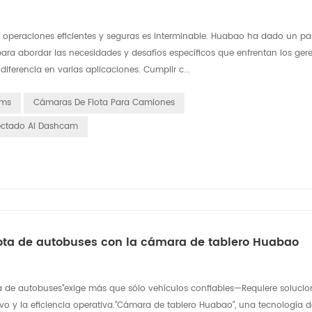
 operaciones eficientes y seguras es interminable. Huabao ha dado un pas
ra abordar las necesidades y desafíos específicos que enfrentan los geren
ferencia en varias aplicaciones. Cumplir c...
ams
Cámaras De Flota Para Camiones
ctado Ai Dashcam
 flota de autobuses con la cámara de tablero Huabao
ota de autobuses"exige más que sólo vehículos confiables—Requiere solucio
ivo y la eficiencia operativa."Cámara de tablero Huabao", una tecnología d