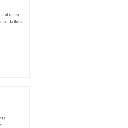
o al frente
tes de flota.
nes
e