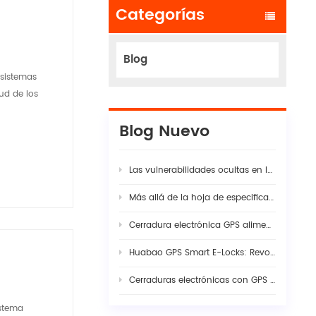
Categorías
Blog
 sistemas
ud de los
Blog Nuevo
Las vulnerabilidades ocultas en las cadenas modernas de suministro logístico
Más allá de la hoja de especificaciones: por qué la verdadera estabilidad de la cámara de tablero con IA para flotas requiere una sinergia rigurosa entre hardware y firmware
Cerradura electrónica GPS alimentada por energía solar: La guía completa para la seguridad inteligente de la carga en 2026
Huabao GPS Smart E-Locks: Revolutionizing Customs Efficiency & Cross-Border Logistics with Digital Border Control
Cerraduras electrónicas con GPS vs. precintos tradicionales: Ingeniería de visibilidad en la seguridad moderna de la carga
istema