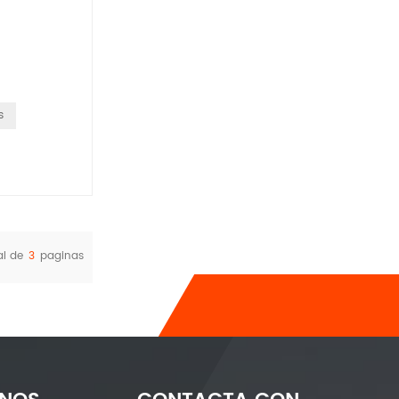
s
al de
3
paginas