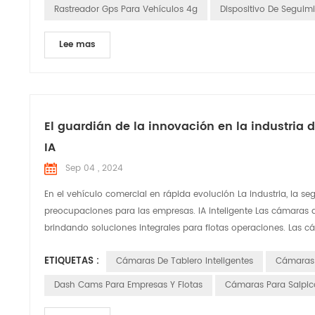
Rastreador Gps Para Vehículos 4g
Dispositivo De Seguim
Lee mas
El guardián de la innovación en la industria 
IA
Sep 04 , 2024
En el vehículo comercial en rápida evolución La industria, la seg
preocupaciones para las empresas. IA inteligente Las cámaras d
brindando soluciones integrales para flotas operaciones. Las c
ETIQUETAS :
Cámaras De Tablero Inteligentes
Cámaras 
Dash Cams Para Empresas Y Flotas
Cámaras Para Salpica