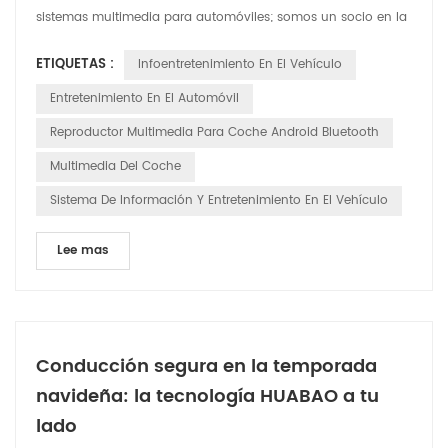
sistemas multimedia para automóviles; somos un socio en la
revolución del experiencia de conducción. Hoy estamos
ETIQUETAS :
Infoentretenimiento En El Vehículo
encantados de compartir nuestro compromiso con
innovación y personalización, asegurando que cada vehículo
Entretenimiento En El Automóvil
en la carretera sea equipado con un sistema multimedia que
Reproductor Multimedia Para Coche Android Bluetooth
no s...
Multimedia Del Coche
Sistema De Información Y Entretenimiento En El Vehículo
Lee mas
Conducción segura en la temporada
navideña: la tecnología HUABAO a tu
lado