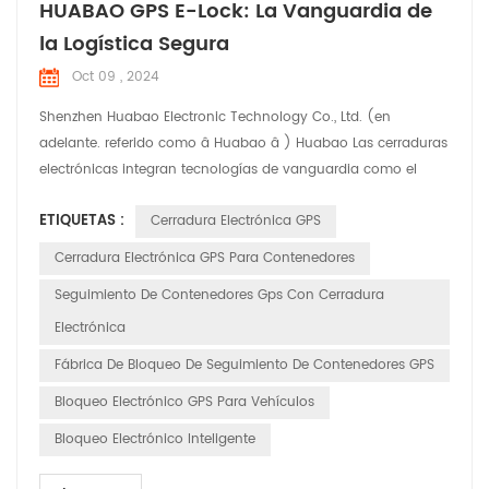
HUABAO GPS E-Lock: La Vanguardia de
la Logística Segura
Oct 09 , 2024
Shenzhen Huabao Electronic Technology Co., Ltd. (en
adelante. referido como â Huabao â ) Huabao Las cerraduras
electrónicas integran tecnologías de vanguardia como el
Internet de Cosas (IoT), big data y computación en la nube,
ETIQUETAS :
Cerradura Electrónica GPS
que ofrece seguridad integral soluciones para la industria
logística. Productos destacados: 1. Seguimiento y monitoreo
Cerradura Electrónica GPS Para Contenedores
en tiempo real: las cerraduras electrónicas HUABAO per...
Seguimiento De Contenedores Gps Con Cerradura
Electrónica
Fábrica De Bloqueo De Seguimiento De Contenedores GPS
Bloqueo Electrónico GPS Para Vehículos
Bloqueo Electrónico Inteligente