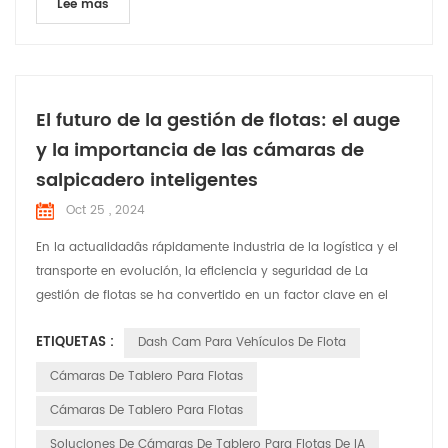
Lee mas
El futuro de la gestión de flotas: el auge
y la importancia de las cámaras de
salpicadero inteligentes
Oct 25 , 2024
En la actualidadâs rápidamente industria de la logística y el
transporte en evolución, la eficiencia y seguridad de La
gestión de flotas se ha convertido en un factor clave en el
funcionamiento de una empresaâ. ventaja competitiva. Con
ETIQUETAS :
Dash Cam Para Vehículos De Flota
los avances tecnológicos, las cámaras de tablero inteligentes
tienen transformado de simples herramientas de grabación
Cámaras De Tablero Para Flotas
de video a herramientas inteligentes indispen...
Cámaras De Tablero Para Flotas
Soluciones De Cámaras De Tablero Para Flotas De IA