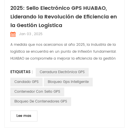
2025: Sello Electrónico GPS HUABAO,
Liderando la Revolución de Eficiencia en
la Gestión Logística
Jan 03 , 2025
A medida que nos acercamos al año 2025, la industria de la
logística se encuentra en un punto de inflexión fundamental.
HUABAO se compromete a mejorar la eficiencia de la gestión
de carga en tránsito a través de nuestro producto innovador:
ETIQUETAS :
Cerradura Electrónica GPS
el Sello electrónico GPS. Creemos que con soluciones
inteligentes podemos mejorar significativamente la seguridad
Candado GPS
Bloqueo Gps Inteligente
y la eficiencia del transporte de carga, brind...
Contenedor Con Sello GPS
Bloqueo De Contenedores GPS
Lee mas