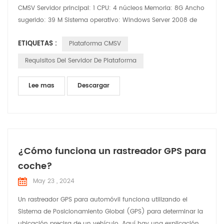
CMSV Servidor principal: 1 CPU: 4 núcleos Memoria: 8G Ancho
sugerido: 39 M Sistema operativo: Windows Server 2008 de
64 bits (o versión superior) Disco del sistema: 200 GB Disco
ETIQUETAS :
Plataforma CMSV
de datos GPS: 206 GB Disco de datos de seguridad activo:
3000 GB Requisitos de configuración y sistema de
Requisitos Del Servidor De Plataforma
implementación del servidor: A, Sistema operativo compatib...
Lee mas
Descargar
¿Cómo funciona un rastreador GPS para
coche?
May 23 , 2024
Un rastreador GPS para automóvil funciona utilizando el
Sistema de Posicionamiento Global (GPS) para determinar la
ubicación precisa de un vehículo. Aquí hay una explicación