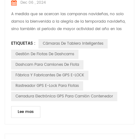
Dec 06 , 2024
A medida que se acercan las campanas navideñas, no solo
damos la bienvenida a la alegría de la temporada navideña,
sino también al período de mayor actividad del año en las
carreteras. En esta época festiva llena de risas y alegría,
ETIQUETAS :
Cámaras De Tablero Inteligentes
HUABAO Technology, un fabricante líder de grabadoras de
conducción y productos GPS elock, se compromete a
Gestión De Flotas De Dashcams
garantizar la seguridad y el placer del viaje de cada conduct...
Dashcam Para Camiones De Flota
Fábrica Y Fabricantes De GPS E-LOCK
Rastreador GPS E-Lock Para Flotas
Cerradura Electrónica GPS Para Camión Contenedor
Lee mas