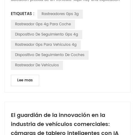
detallada de cómo funciona: Satélites GPS: el sistema se basa
ETIQUETAS :
Rastreadores Gps 3g
en una red de satélites que orbitan la Tierra. Estos satélites
transmiten continuamente señales que incluyen su ubicación
Rastreador Gps 4g Para Coche
y la hora exacta en que se envió la señal....
Dispositivo De Seguimiento Gps 4g
Rastreador Gps Para Vehículos 4g
Dispositivo De Seguimiento De Coches
Rastreador De Vehículos
Lee mas
El guardián de la innovación en la
industria de vehículos comerciales:
cámaras de tablero inteligentes con IA