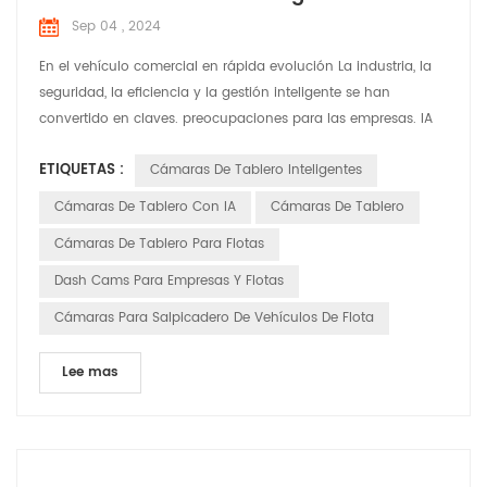
Sep 04 , 2024
En el vehículo comercial en rápida evolución La industria, la
seguridad, la eficiencia y la gestión inteligente se han
convertido en claves. preocupaciones para las empresas. IA
inteligente Las cámaras de tablero se están volviendo
ETIQUETAS :
Cámaras De Tablero Inteligentes
indispensables asistentes en vehículos comerciales,
brindando soluciones integrales para flotas operaciones. Las
Cámaras De Tablero Con IA
Cámaras De Tablero
cámaras de tablero inteligentes ofrecen una gama de fun...
Cámaras De Tablero Para Flotas
Dash Cams Para Empresas Y Flotas
Cámaras Para Salpicadero De Vehículos De Flota
Lee mas