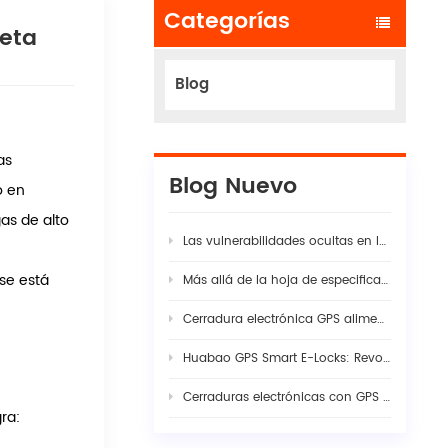
Categorías
leta
Blog
as
Blog Nuevo
o en
as de alto
Las vulnerabilidades ocultas en las cadenas modernas de suministro logístico
 se está
Más allá de la hoja de especificaciones: por qué la verdadera estabilidad de la cámara de tablero con IA para flotas requiere una sinergia rigurosa entre hardware y firmware
Cerradura electrónica GPS alimentada por energía solar: La guía completa para la seguridad inteligente de la carga en 2026
Huabao GPS Smart E-Locks: Revolutionizing Customs Efficiency & Cross-Border Logistics with Digital Border Control
Cerraduras electrónicas con GPS vs. precintos tradicionales: Ingeniería de visibilidad en la seguridad moderna de la carga
ra: