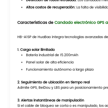
Detección de robos retrasada:
Los candados mec
Altos costos de recuperación:
La falta de visibil
Carac
terís
ticas
de
Candado electrónico GPS a
HB-A1SP de HuaBao integra tecnologías avanzadas de 
1. Carga solar ilimitada
Batería industrial de 15.200mAh
Panel solar de alta eficiencia
Funcionamiento autónomo a largo plazo
2. Seguimiento de ubicación en tiempo real
Admite GPS, BeiDou y LBS para un posicionamiento prec
3. Alertas instantáneas de manipulación
Si el cable de bloqueo se corta o es manipulado, los a