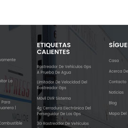
ETIQUETAS
SÍGU
CALIENTES
ivamente
Casa
?
Rastreador De Vehículos Gps
Acerca D
A Prueba De Agua
itar La
Contacto
Limitador De Velocidad Del
Rastreador Gps
Noticias
Móvil DVR Sistema
S Para
Blog
duanera |
4g Cerradura Electrónica Del
Mapa Del S
Perseguidor De Los Gps
 Combustible
3G Rastreador De Vehículos