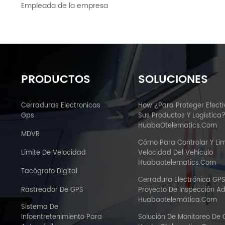
Empleada de la empresa
PRODUCTOS
SOLUCIONES
Cerraduras Electronicas
How ¿Para Proteger Efect
Gps
Sus Productos Y Logística
HuabaOtelematics.com
MDVR
Cómo Para Controlar Y Lim
Límite De Velocidad
Velocidad Del Vehículo
Huabaotelematics.com
Tacógrafo Digital
Cerradura Electrónica GP
Rastreador De GPS
Proyecto De Inspección A
Huabaotelemática.com
Sistema De
Infoentretenimiento Para
Solución De Monitoreo De