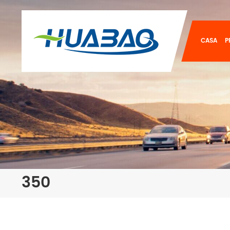
CASA
P
350