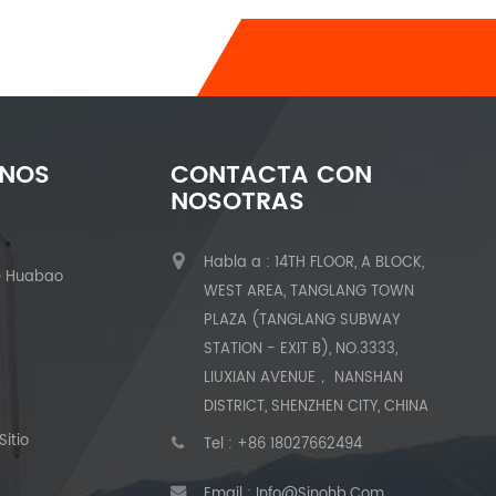
ENOS
CONTACTA CON
NOSOTRAS
Habla a : 14TH FLOOR, A BLOCK,
e Huabao
WEST AREA, TANGLANG TOWN
PLAZA (TANGLANG SUBWAY
STATION - EXIT B), NO.3333,
LIUXIAN AVENUE， NANSHAN
DISTRICT, SHENZHEN CITY, CHINA
itio
Tel :
+86 18027662494
Email :
Info@sinohb.com