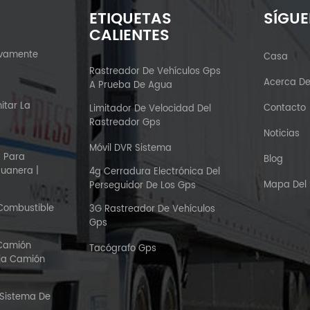
ETIQUETAS
SÍGU
CALIENTES
ivamente
Casa
?
Rastreador De Vehículos Gps
Acerca D
A Prueba De Agua
itar La
Contacto
Limitador De Velocidad Del
Rastreador Gps
Noticias
Móvil DVR Sistema
S Para
Blog
duanera |
4g Cerradura Electrónica Del
Mapa Del S
Perseguidor De Los Gps
 Combustible
3G Rastreador De Vehículos
Gps
 Camión
Tacógrafo Gps
aja Camión
 Sistema De