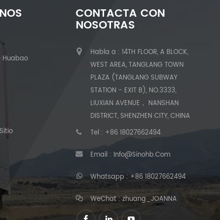
ENOS
CONTACTA CON
NOSOTRAS
Habla a : 14TH FLOOR, A BLOCK,
e Huabao
WEST AREA, TANGLANG TOWN
PLAZA (TANGLANG SUBWAY
STATION - EXIT B), NO.3333,
LIUXIAN AVENUE， NANSHAN
DISTRICT, SHENZHEN CITY, CHINA
itio
Tel :
+86 18027662494
Email :
Info@sinohb.com
Whatsapp :
+86 18027662494
WeChat : zhuang_JOANNA