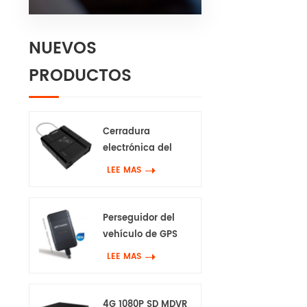
NUEVOS
PRODUCTOS
Cerradura
electrónica del
perseguidor de 4G
LEE MAS
Gps
Perseguidor del
vehículo de GPS
impermeable 4G
LEE MAS
4G 1080P SD MDVR