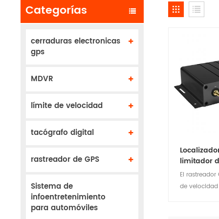
Categorías
cerraduras electronicas
gps
MDVR
límite de velocidad
tacógrafo digital
Localizado
rastreador de GPS
limitador 
El rastreador
Sistema de
de velocidad
infoentretenimiento
producto qu
para automóviles
controlar la 