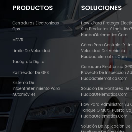
PRODUCTOS
SOLUCIONES
Cerraduras Electronicas
How ¿Para Proteger Efect
Gps
Sus Productos Y Logística
HuabaOtelematics.com
MDVR
Cómo Para Controlar Y Lim
Límite De Velocidad
Velocidad Del Vehículo
Huabaotelematics.com
Tacógrafo Digital
Cerradura Electrónica GP
Rastreador De GPS
Proyecto De Inspección A
Huabaotelemática.com
Sistema De
Infoentretenimiento Para
Solución De Monitoreo De
Automóviles
HuabaOtelematics.com
How Para Administrar Su
Tanque O Multi-Puerta C
HuabaOtelematics.com
Solución De Aplicación De