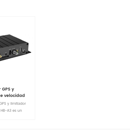
r GPS y
de velocidad
 GPS y limitador
 HB-A3 es un
e puede
velocidad del