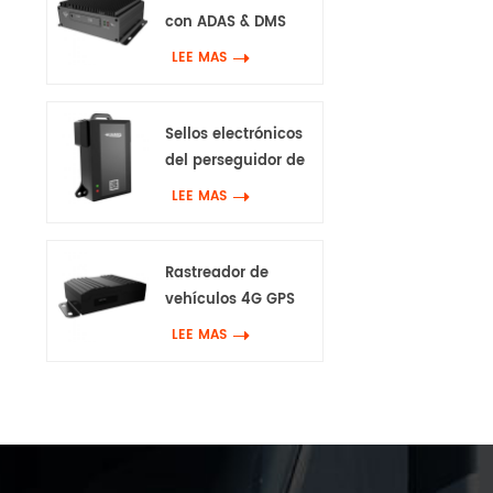
con ADAS & DMS
LEE MAS
Sellos electrónicos
del perseguidor de
GPS 4G
LEE MAS
Rastreador de
vehículos 4G GPS
con Canbus & Wifi
LEE MAS