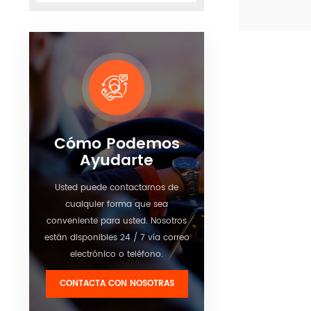
vehículo para
conductor c
Ver detalle
exceso de v
la mayoría d
de tráfico so
la conducció
velocidad, es
realmente úti
viaje sea seg
Cómo Podemos
Ayudarte
Usted puede contactarnos de
cualquier forma que sea
conveniente para usted. Nosotros
están disponibles 24 / 7 vía correo
electrónico o teléfono.
CONTACTA CON NOSOTRAS