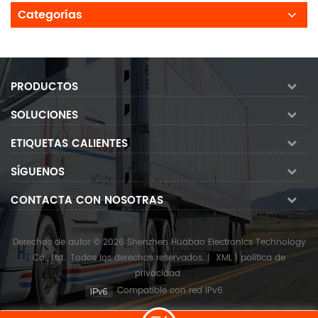
Categorías
PRODUCTOS
SOLUCIONES
ETIQUETAS CALIENTES
SÍGUENOS
CONTACTA CON NOSOTRAS
Derechos de autor © 2026 Shenzhen Huabao Electronics Technology
Co., Ltd.. Todos los derechos reservados.
|
XML
|
política de
privacidad
Compatible con red IPv6