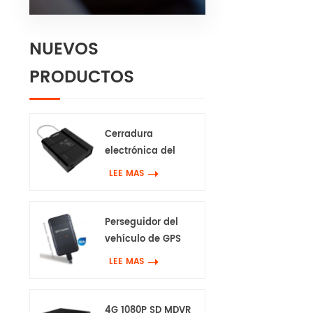
NUEVOS
PRODUCTOS
Cerradura
electrónica del
perseguidor de 4G
LEE MAS
Gps
Perseguidor del
vehículo de GPS
impermeable 4G
LEE MAS
4G 1080P SD MDVR