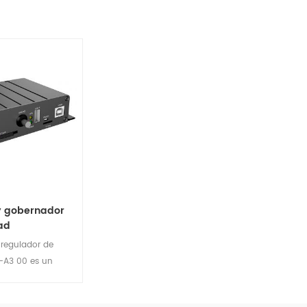
y gobernador
ad
y regulador de
-A3 00 es un
e puede
velocidad del