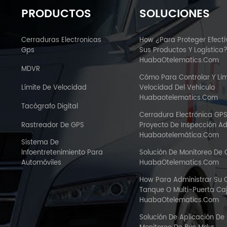
PRODUCTOS
SOLUCIONES
Cerraduras Electronicas
How ¿Para Proteger Efect
Gps
Sus Productos Y Logística
HuabaOtelematics.com
MDVR
Cómo Para Controlar Y Lim
Límite De Velocidad
Velocidad Del Vehículo
Huabaotelematics.com
Tacógrafo Digital
Cerradura Electrónica GP
Rastreador De GPS
Proyecto De Inspección A
Huabaotelemática.com
Sistema De
Infoentretenimiento Para
Solución De Monitoreo De
Automóviles
HuabaOtelematics.com
How Para Administrar Su
Tanque O Multi-Puerta C
HuabaOtelematics.com
Solución De Aplicación De