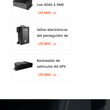
con ADAS & DMS
LEE MAS
Sellos electrónicos
del perseguidor de
GPS 4G
LEE MAS
Rastreador de
vehículos 4G GPS
con Canbus & Wifi
LEE MAS