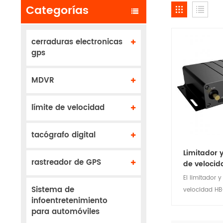
Categorías
cerraduras electronicas
gps
MDVR
límite de velocidad
tacógrafo digital
Limitador 
rastreador de GPS
de velocid
El limitador 
Sistema de
velocidad HB
infoentretenimiento
producto qu
para automóviles
controlar la 