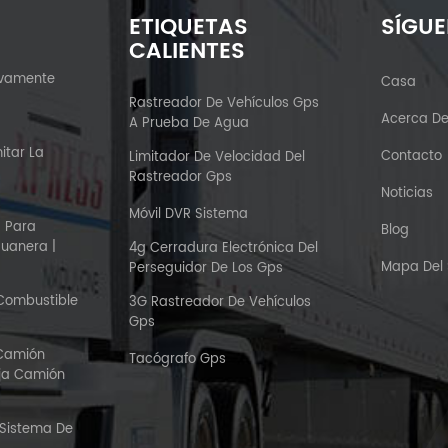
ETIQUETAS
SÍGU
CALIENTES
ivamente
Casa
?
Rastreador De Vehículos Gps
Acerca D
A Prueba De Agua
itar La
Contacto
Limitador De Velocidad Del
Rastreador Gps
Noticias
Móvil DVR Sistema
S Para
Blog
duanera |
4g Cerradura Electrónica Del
Mapa Del S
Perseguidor De Los Gps
 Combustible
3G Rastreador De Vehículos
Gps
 Camión
Tacógrafo Gps
aja Camión
 Sistema De