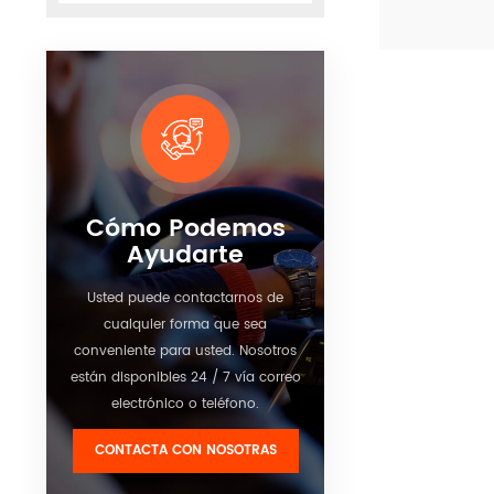
vehículo para
conductor c
Ver detalle
exceso de v
la mayoría d
de tráfico so
la conducció
velocidad, es
realmente úti
viaje sea seg
Cómo Podemos
Ayudarte
Usted puede contactarnos de
cualquier forma que sea
conveniente para usted. Nosotros
están disponibles 24 / 7 vía correo
electrónico o teléfono.
CONTACTA CON NOSOTRAS