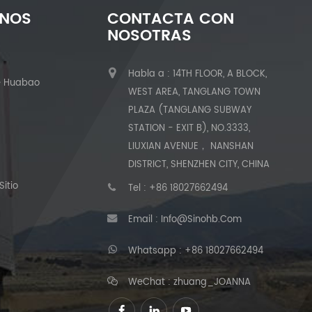
ENOS
CONTACTA CON
NOSOTRAS
Habla a : 14TH FLOOR, A BLOCK,
e Huabao
WEST AREA, TANGLANG TOWN
PLAZA (TANGLANG SUBWAY
STATION - EXIT B), NO.3333,
LIUXIAN AVENUE， NANSHAN
DISTRICT, SHENZHEN CITY, CHINA
itio
Tel :
+86 18027662494
Email :
Info@sinohb.com
Whatsapp :
+86 18027662494
WeChat : zhuang_JOANNA