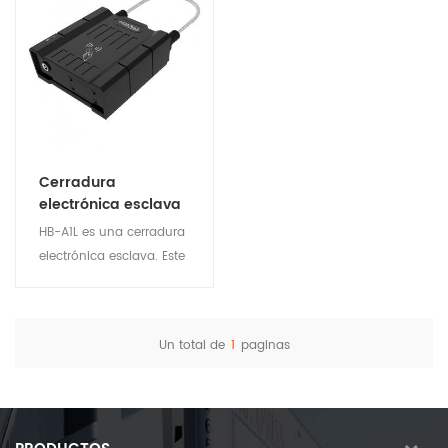
Cerradura
electrónica esclava
HB-A1L es una cerradura
electrónica esclava. Este
dispositivo se usa con la
cerradura principal HB-
A1Lm para garantizar la
Un total de
1
paginas
seguridad de los activos
Ver detalles
logísticos y de
transporte. Adecuado
para la gestión de