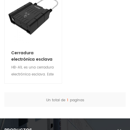
Cerradura
electrónica esclava
HB-A1L es una cerradura
electrónica esclava. Este
dispositivo se usa con la
cerradura principal HB-
A1Lm para garantizar la
Un total de
1
paginas
seguridad de los activos
Ver detalles
logísticos y de
transporte. Adecuado
para la gestión de