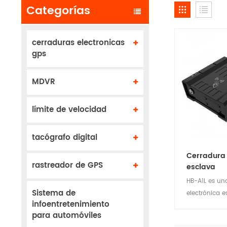
Categorías
cerraduras electronicas
gps
MDVR
límite de velocidad
tacógrafo digital
Cerradura 
rastreador de GPS
esclava
HB-A1L es un
Sistema de
electrónica e
infoentretenimiento
dispositivo s
para automóviles
cerradura pr