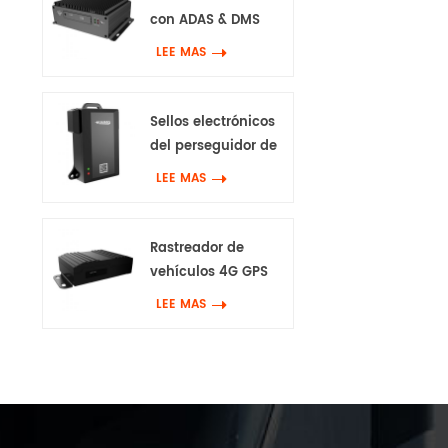
con ADAS & DMS
LEE MAS
Sellos electrónicos
del perseguidor de
GPS 4G
LEE MAS
Rastreador de
vehículos 4G GPS
con Canbus & Wifi
LEE MAS