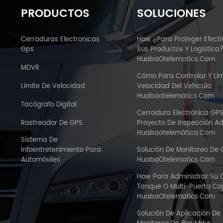
PRODUCTOS
SOLUCIONES
Cerraduras Electronicas
How ¿Para Proteger Efect
Gps
Sus Productos Y Logística
HuabaOtelematics.com
MDVR
Cómo Para Controlar Y Lim
Límite De Velocidad
Velocidad Del Vehículo
Huabaotelematics.com
Tacógrafo Digital
Cerradura Electrónica GP
Rastreador De GPS
Proyecto De Inspección A
Huabaotelemática.com
Sistema De
Infoentretenimiento Para
Solución De Monitoreo De
Automóviles
HuabaOtelematics.com
How Para Administrar Su
Tanque O Multi-Puerta C
HuabaOtelematics.com
Solución De Aplicación De