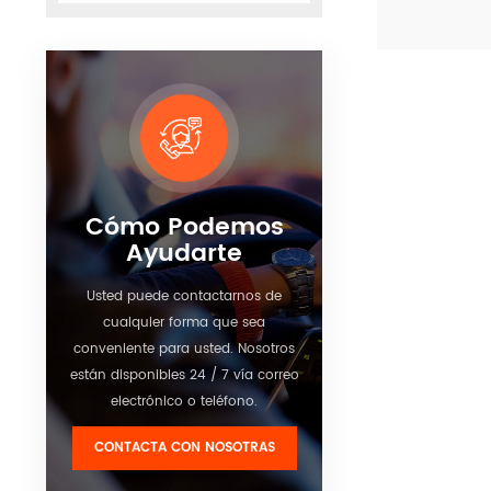
para garantiz
de los activo
Ver detalle
transporte. 
la gestión d
cisterna y c
caja de varia
Cómo Podemos
Ayudarte
Usted puede contactarnos de
cualquier forma que sea
conveniente para usted. Nosotros
están disponibles 24 / 7 vía correo
electrónico o teléfono.
CONTACTA CON NOSOTRAS