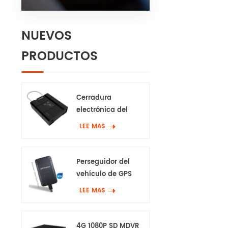
NUEVOS
PRODUCTOS
Cerradura
electrónica del
perseguidor de 4G
LEE MAS
Gps
Perseguidor del
vehículo de GPS
impermeable 4G
LEE MAS
4G 1080P SD MDVR