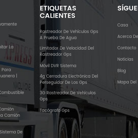
ETIQUETAS
SÍGU
CALIENTES
ivamente
Casa
?
Rastreador De Vehículos Gps
Acerca D
A Prueba De Agua
itar La
Contacto
Limitador De Velocidad Del
Rastreador Gps
Noticias
Móvil DVR Sistema
S Para
Blog
duanera |
4g Cerradura Electrónica Del
Mapa Del S
Perseguidor De Los Gps
 Combustible
3G Rastreador De Vehículos
Gps
 Camión
Tacógrafo Gps
aja Camión
 Sistema De