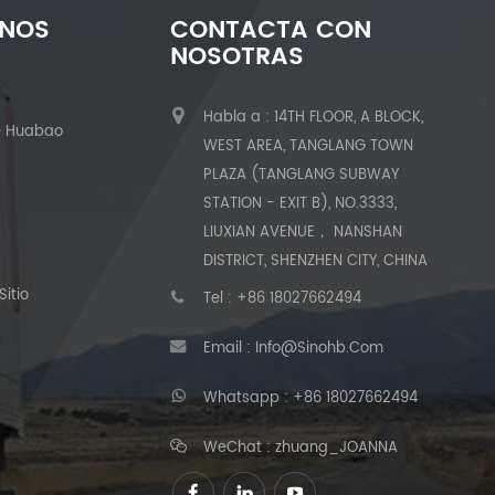
ENOS
CONTACTA CON
NOSOTRAS
Habla a : 14TH FLOOR, A BLOCK,
e Huabao
WEST AREA, TANGLANG TOWN
PLAZA (TANGLANG SUBWAY
STATION - EXIT B), NO.3333,
LIUXIAN AVENUE， NANSHAN
DISTRICT, SHENZHEN CITY, CHINA
itio
Tel :
+86 18027662494
Email :
Info@sinohb.com
Whatsapp :
+86 18027662494
WeChat : zhuang_JOANNA