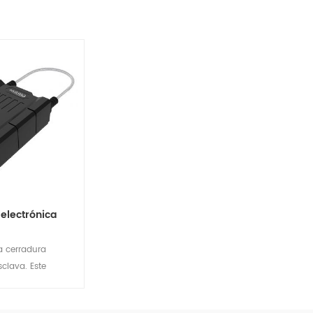
electrónica
a cerradura
sclava. Este
e usa con la
incipal HB-A1Lm