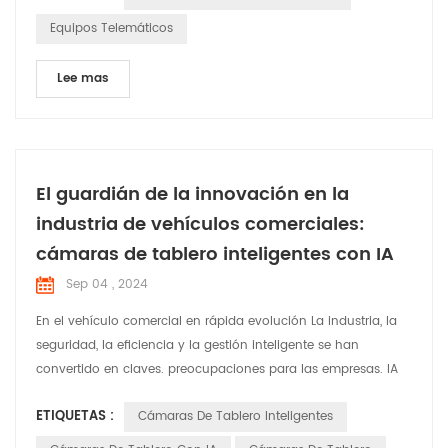
y reinicie su computadora. El software se mostrará
Equipos Telemáticos
normalmente:
Lee mas
El guardián de la innovación en la
industria de vehículos comerciales:
cámaras de tablero inteligentes con IA
Sep 04 , 2024
En el vehículo comercial en rápida evolución La industria, la
seguridad, la eficiencia y la gestión inteligente se han
convertido en claves. preocupaciones para las empresas. IA
inteligente Las cámaras de tablero se están volviendo
ETIQUETAS :
Cámaras De Tablero Inteligentes
indispensables asistentes en vehículos comerciales,
brindando soluciones integrales para flotas operaciones. Las