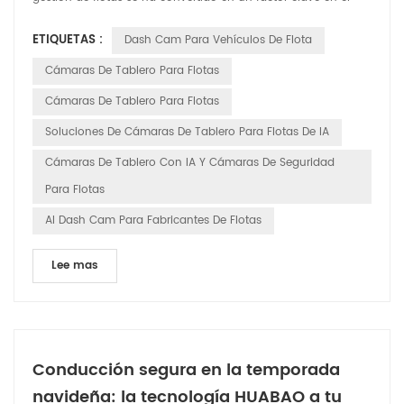
funcionamiento de una empresaâ. ventaja competitiva. Con
ETIQUETAS :
Dash Cam Para Vehículos De Flota
los avances tecnológicos, las cámaras de tablero inteligentes
tienen transformado de simples herramientas de grabación
Cámaras De Tablero Para Flotas
de video a herramientas inteligentes indispen...
Cámaras De Tablero Para Flotas
Soluciones De Cámaras De Tablero Para Flotas De IA
Cámaras De Tablero Con IA Y Cámaras De Seguridad
Para Flotas
AI Dash Cam Para Fabricantes De Flotas
Lee mas
Conducción segura en la temporada
navideña: la tecnología HUABAO a tu