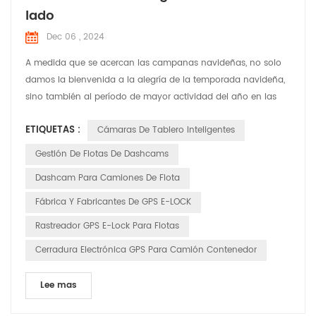
lado
Dec 06 , 2024
A medida que se acercan las campanas navideñas, no solo
damos la bienvenida a la alegría de la temporada navideña,
sino también al período de mayor actividad del año en las
carreteras. En esta época festiva llena de risas y alegría,
ETIQUETAS :
Cámaras De Tablero Inteligentes
HUABAO Technology, un fabricante líder de grabadoras de
conducción y productos GPS elock, se compromete a
Gestión De Flotas De Dashcams
garantizar la seguridad y el placer del viaje de cada conduct...
Dashcam Para Camiones De Flota
Fábrica Y Fabricantes De GPS E-LOCK
Rastreador GPS E-Lock Para Flotas
Cerradura Electrónica GPS Para Camión Contenedor
Lee mas