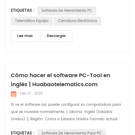
cheque Situaciones. Nosotros nosotros Utilizará este artículo
ETIQUETAS :
Software De Herramienta PC
para breves introducir las funciones y el uso del software
Telemática Equipo
Cerradura Electrónica
Lee mas
Descargar
Cómo hacer el software PC-Tool en
inglés | Huabaotelematics.com
Feb 10 , 2022
Si ve el software así, puede configurar su computadora para
que se muestre normalmente. 1, Idioma: Inglés (Estados
Unidos) 2, Región: China o Estados Unidos Formato actual:
Inglés (Estados Unidos) 3. Localización del sistema actual:
ETIQUETAS :
Software De Herramienta Para PC
inglés (Estados Unidos), marque Beta. 4. Haga clic en Aceptar