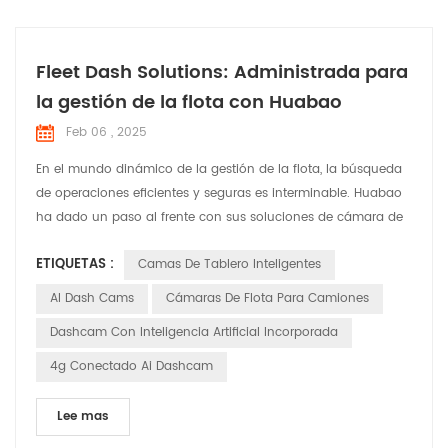
Fleet Dash Solutions: Administrada para
la gestión de la flota con Huabao
Feb 06 , 2025
En el mundo dinámico de la gestión de la flota, la búsqueda
de operaciones eficientes y seguras es interminable. Huabao
ha dado un paso al frente con sus soluciones de cámara de
Dash Fleet Dash , diseñadas para abordar las necesidades y
ETIQUETAS :
Camas De Tablero Inteligentes
desafíos específicos que enfrentan los gerentes de flota. Deje
que â s explore cómo estas soluciones están marcando la
AI Dash Cams
Cámaras De Flota Para Camiones
diferencia en varias aplicaciones. Cumplir c...
Dashcam Con Inteligencia Artificial Incorporada
4g Conectado Ai Dashcam
Lee mas