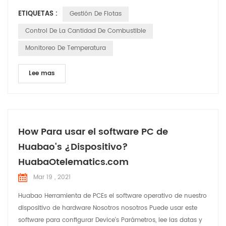
de diagnóstico), gestión del conductor, control del consumo
ETIQUETAS :
Gestión De Flotas
de combustible y gestión de la seguridad y salud de los
vehículos. controladores. Este tipo de servicios de gestión de
Control De La Cantidad De Combustible
flotas tiene multitud de ventajas, desde permite mi...
Monitoreo De Temperatura
Lee mas
How Para usar el software PC de
Huabao's ¿Dispositivo?
HuabaOtelematics.com
Mar 19 , 2021
Huabao Herramienta de PCEs el software operativo de nuestro
dispositivo de hardware Nosotros nosotros Puede usar este
software para configurar Device's Parámetros, lee las datas y