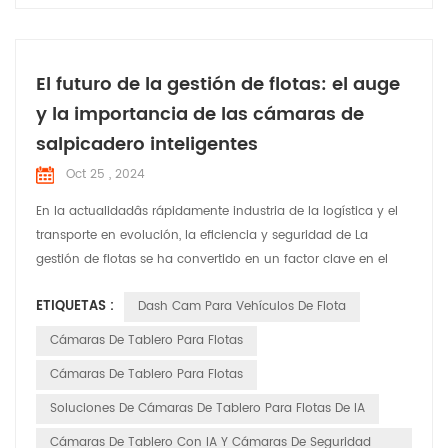
El futuro de la gestión de flotas: el auge
y la importancia de las cámaras de
salpicadero inteligentes
Oct 25 , 2024
En la actualidadâs rápidamente industria de la logística y el
transporte en evolución, la eficiencia y seguridad de La
gestión de flotas se ha convertido en un factor clave en el
funcionamiento de una empresaâ. ventaja competitiva. Con
ETIQUETAS :
Dash Cam Para Vehículos De Flota
los avances tecnológicos, las cámaras de tablero inteligentes
tienen transformado de simples herramientas de grabación
Cámaras De Tablero Para Flotas
de video a herramientas inteligentes indispen...
Cámaras De Tablero Para Flotas
Soluciones De Cámaras De Tablero Para Flotas De IA
Cámaras De Tablero Con IA Y Cámaras De Seguridad