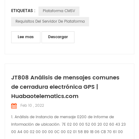
64 bits (o versión superior) Disco del sistema: 200 GB Disco
ETIQUETAS :
Plataforma CMSV
de datos GPS: 206 GB Disco de datos de seguridad activo:
3000 GB Requisitos de configuración y sistema de
Requisitos Del Servidor De Plataforma
implementación del servidor: A, Sistema operativo compatib...
Lee mas
Descargar
JT808 Análisis de mensajes comunes
de cerradura electrónica GPS |
Huabaotelematics.com
Feb 10 , 2022
1. Análisis de instancia de mensaje 0200 de informe de
información de ubicación. 7E 02 00 00 52 00 20 02 60 43 23
00 A4 00 02 00 00 00 0C 00 02 01 58 B9 1B 06 CB 70 61 00