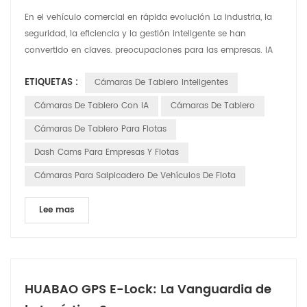
En el vehículo comercial en rápida evolución La industria, la
seguridad, la eficiencia y la gestión inteligente se han
convertido en claves. preocupaciones para las empresas. IA
inteligente Las cámaras de tablero se están volviendo
ETIQUETAS :
Cámaras De Tablero Inteligentes
indispensables asistentes en vehículos comerciales,
brindando soluciones integrales para flotas operaciones. Las
Cámaras De Tablero Con IA
Cámaras De Tablero
cámaras de tablero inteligentes ofrecen una gama de fun...
Cámaras De Tablero Para Flotas
Dash Cams Para Empresas Y Flotas
Cámaras Para Salpicadero De Vehículos De Flota
Lee mas
HUABAO GPS E-Lock: La Vanguardia de