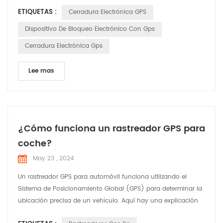
46 00 00 00 59 21 09 22 16 37 58 01 04 00 00 00 01 03 02 00
ETIQUETAS :
Cerradura Electrónica GPS
00 25 04 00 00 00 01 30 01 11 31 01 10 E3 01 00 D5 1B 02 20 02
60 43 23 27 95 93 78 61 60 00 12 20 00 00 12 34 27 95 93 78
Dispositivo De Bloqueo Electrónico Con Gps
61 58 00 12 86 7E Cabecera de masaje 7E 02 00 ...
Cerradura Electrónica Gps
Lee mas
¿Cómo funciona un rastreador GPS para
coche?
May 23 , 2024
Un rastreador GPS para automóvil funciona utilizando el
Sistema de Posicionamiento Global (GPS) para determinar la
ubicación precisa de un vehículo. Aquí hay una explicación
detallada de cómo funciona: Satélites GPS: el sistema se basa