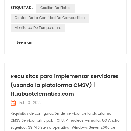
de diagnóstico), gestión del conductor, control del consumo
ETIQUETAS :
Gestión De Flotas
de combustible y gestión de la seguridad y salud de los
vehículos. controladores. Este tipo de servicios de gestión de
Control De La Cantidad De Combustible
flotas tiene multitud de ventajas, desde permite mi...
Monitoreo De Temperatura
Lee mas
Requisitos para implementar servidores
(usando la plataforma CMSV) |
Huabaotelematics.com
Feb 10 , 2022
Requisitos de configuración del servidor de la plataforma
CMSV Servidor principal: 1 CPU: 4 núcleos Memoria: 8G Ancho
sugerido: 39 M Sistema operativo: Windows Server 2008 de