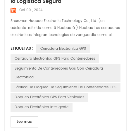
la Logística Segura
Oct 09 , 2024
Shenzhen Huabao Electronic Technology Co., Ltd. (en
adelante. referido como â Huabao â ) Huabao Las cerraduras
electrónicas integran tecnologías de vanguardia como el
Internet de Cosas (IoT), big data y computación en la nube,
ETIQUETAS :
Cerradura Electrónica GPS
que ofrece seguridad integral soluciones para la industria
logística. Productos destacados: 1. Seguimiento y monitoreo
Cerradura Electrónica GPS Para Contenedores
en tiempo real: las cerraduras electrónicas HUABAO per...
Seguimiento De Contenedores Gps Con Cerradura
Electrónica
Fábrica De Bloqueo De Seguimiento De Contenedores GPS
Bloqueo Electrónico GPS Para Vehículos
Bloqueo Electrónico Inteligente
Lee mas