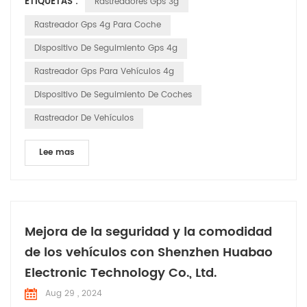
ETIQUETAS :
Rastreadores Gps 3g
en una red de satélites que orbitan la Tierra. Estos satélites
transmiten continuamente señales que incluyen su ubicación
Rastreador Gps 4g Para Coche
y la hora exacta en que se envió la señal....
Dispositivo De Seguimiento Gps 4g
Rastreador Gps Para Vehículos 4g
Dispositivo De Seguimiento De Coches
Rastreador De Vehículos
Lee mas
Mejora de la seguridad y la comodidad
de los vehículos con Shenzhen Huabao
Electronic Technology Co., Ltd.
Aug 29 , 2024