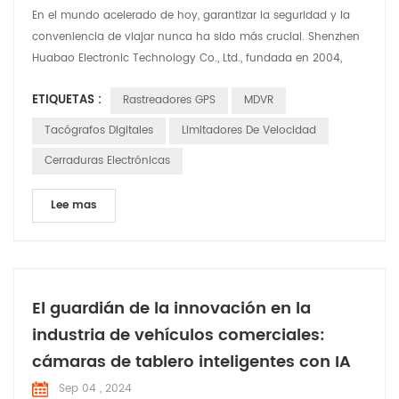
En el mundo acelerado de hoy, garantizar la seguridad y la
conveniencia de viajar nunca ha sido más crucial. Shenzhen
Huabao Electronic Technology Co., Ltd., fundada en 2004,
está a la vanguardia de esta misión. Con un sólido equipo de
ETIQUETAS :
Rastreadores GPS
MDVR
más de 350 empleados, incluidos 100 ingenieros dedicados a
I+D, Huabao ha superado continuamente los límites de la
Tacógrafos Digitales
Limitadores De Velocidad
innovación en la industria de la electrónica auto...
Cerraduras Electrónicas
Lee mas
El guardián de la innovación en la
industria de vehículos comerciales:
cámaras de tablero inteligentes con IA
Sep 04 , 2024